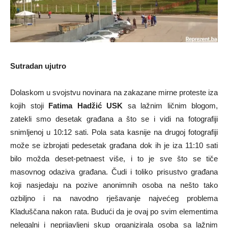
Sutradan ujutro
Dolaskom u svojstvu novinara na zakazane mirne proteste iza
kojih stoji
Fatima Hadžić USK
sa lažnim ličnim blogom,
zatekli smo desetak građana a što se i vidi na fotografiji
snimljenoj u 10:12 sati. Pola sata kasnije na drugoj fotografiji
može se izbrojati pedesetak građana dok ih je iza 11:10 sati
bilo možda deset-petnaest više, i to je sve što se tiče
masovnog odaziva građana. Čudi i toliko prisustvo građana
koji nasjedaju na pozive anonimnih osoba na nešto tako
ozbiljno i na navodno rješavanje najvećeg problema
Kladuščana nakon rata. Budući da je ovaj po svim elementima
nelegalni i neprijavljeni skup organizirala osoba sa lažnim