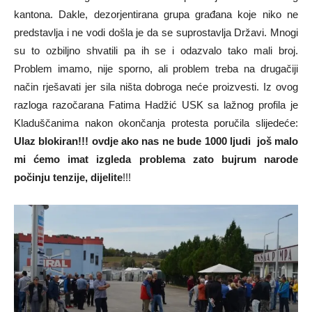
kantona. Dakle, dezorjentirana grupa građana koje niko ne
predstavlja i ne vodi došla je da se suprostavlja Državi. Mnogi
su to ozbiljno shvatili pa ih se i odazvalo tako mali broj.
Problem imamo, nije sporno, ali problem treba na drugačiji
način rješavati jer sila ništa dobroga neće proizvesti. Iz ovog
razloga razočarana Fatima Hadžić USK sa lažnog profila je
Kladuščanima nakon okončanja protesta poručila slijedeće:
Ulaz blokiran!!! ovdje ako nas ne bude 1000 ljudi još malo
mi ćemo imat izgleda problema zato bujrum narode
počinju tenzije, dijelite
!!!