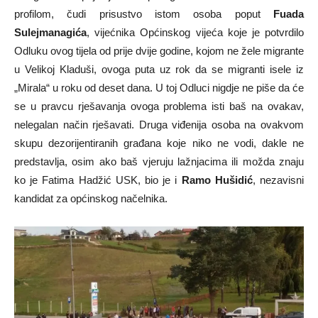
profilom, čudi prisustvo istom osoba poput
Fuada
Sulejmanagića
, vijećnika Općinskog vijeća koje je potvrdilo
Odluku ovog tijela od prije dvije godine, kojom ne žele migrante
u Velikoj Kladuši, ovoga puta uz rok da se migranti isele iz
„Mirala“ u roku od deset dana. U toj Odluci nigdje ne piše da će
se u pravcu rješavanja ovoga problema isti baš na ovakav,
nelegalan način rješavati. Druga viđenija osoba na ovakvom
skupu dezorijentiranih građana koje niko ne vodi, dakle ne
predstavlja, osim ako baš vjeruju lažnjacima ili možda znaju
ko je Fatima Hadžić USK, bio je i
Ramo Hušidić
, nezavisni
kandidat za općinskog načelnika.