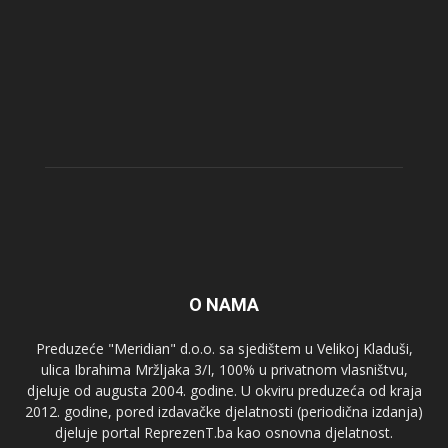
O NAMA
Preduzeće "Meridian" d.o.o. sa sjedištem u Velikoj Kladuši,
ulica Ibrahima Mržljaka 3/I, 100% u privatnom vlasništvu,
djeluje od augusta 2004. godine. U okviru preduzeća od kraja
2012. godine, pored izdavačke djelatnosti (periodična izdanja)
djeluje portal ReprezenT.ba kao osnovna djelatnost.