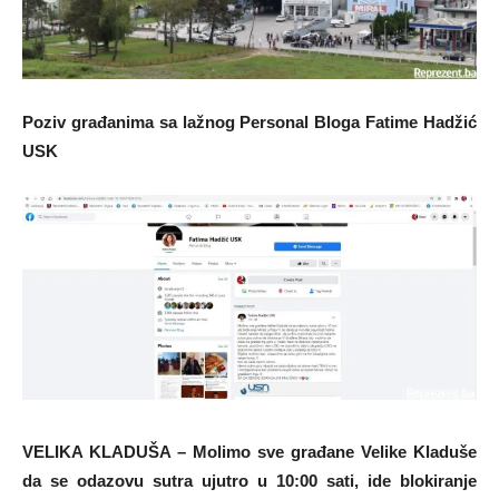
Poziv građanima sa lažnog Personal Bloga Fatime Hadžić
USK
VELIKA KLADUŠA – Molimo sve građane Velike Kladuše
da se odazovu sutra ujutro u 10:00 sati, ide blokiranje