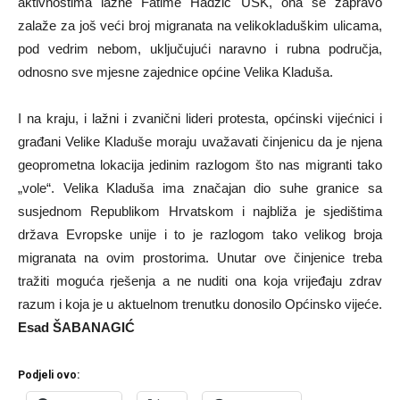
aktivnostima lažne Fatime Hadžić USK, ona se zapravo
zalaže za još veći broj migranata na velikokladuškim ulicama,
pod vedrim nebom, uključujući naravno i rubna područja,
odnosno sve mjesne zajednice općine Velika Kladuša.
I na kraju, i lažni i zvanični lideri protesta, općinski vijećnici i
građani Velike Kladuše moraju uvažavati činjenicu da je njena
geoprometna lokacija jedinim razlogom što nas migranti tako
„vole“. Velika Kladuša ima značajan dio suhe granice sa
susjednom Republikom Hrvatskom i najbliža je sjedištima
država Evropske unije i to je razlogom tako velikog broja
migranata na ovim prostorima. Unutar ove činjenice treba
tražiti moguća rješenja a ne nuditi ona koja vrijeđaju zdrav
razum i koja je u aktuelnom trenutku donosilo Općinsko vijeće.
Esad ŠABANAGIĆ
Podjeli ovo: