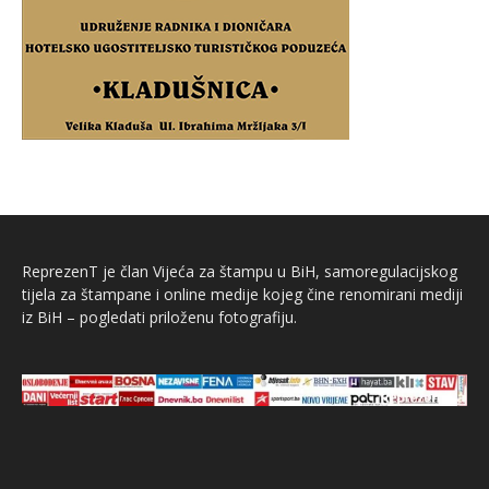
ReprezenT je član Vijeća za štampu u BiH, samoregulacijskog
tijela za štampane i online medije kojeg čine renomirani mediji
iz BiH – pogledati priloženu fotografiju.