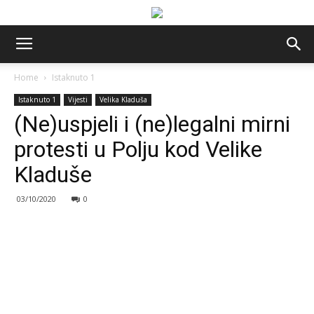
Home
Istaknuto 1
Istaknuto 1
Vijesti
Velika Kladuša
(Ne)uspjeli i (ne)legalni mirni
protesti u Polju kod Velike
Kladuše
03/10/2020
0