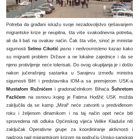
Potreba da građani iskažu svoje nezadovoljstvo rješavanjem
migrantske krize je neupitna, šta više svakodnevna potreba,
ali da li baš na ovakav način. Čak šta više, sinoć je ministar
sigurnosti
Selmo Cikotić
jasno i nedvosmisleno kazao kako
su migranti problem Države a ne lokalne zajednice i da se
njeno protivljenje neće tolerisati. Do ovog okupljanja je i došlo
nakon jučerašnjeg sastanka u Sarajevu između ministra
sigurnosti BiH i predstavnika IOM-a sa premijerom USK-a
Mustafom Ružnićem
i gradonačelnikom Bihaća
Šuhretom
Fazlićem
na osnovu kojeg je Fatima Hodžić USK možda
zaključila da se kamp „Miral“ neće zatvoriti u predviđenom
roku i željenom dinamikom i na taj način opet neće biti
sprovedena niti odluka Općinskog vijeća Velike Kladuše niti
zaključak Operativne grupe za koordiniranje aktivnosti i
nadzora nad migrantskom krizom na području Unsko-sanskog