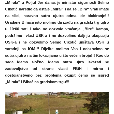
„Mirala“ u Polju! Jer danas je ministar sigurnosti Selmo
Cikotić naredio da ostaje „Miral“ i da se „Bira“ vrati imate
na slici, naravno sutra ujutro odma ide blokiranje!!!
Građane Bihaća isto molimo da izađu na gradski trg ujtro
u 10:00 sati i tako ne dozvole vraćanje „Bire“ kampa,
podržimo vlast USK-a i ne dozvolimo daljnju okupaciju
USK-a i ne dozvolimo Selmo Cikotić uništava USK u
saradnji sa IOM!!! Dijelite molimo Vas i odazovimo se
sutra ujutro na tim lokacijama u što većem broju!!!
Kao do
sada idemo složno. Idemo sutra ujtro iskazati ne
zadovoljstvo od strane vlasti FBiH i mirno i
dostojanstveno bez problema okupit ćemo se ispred
„Mirala“ i Bihać na gradskom trgu
!!!