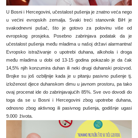
U Bosni i Hercegovini, učestalost pušenja je znatno veća nego
u većini evropskih zemalja. Svaki treći stanovnik BiH je
svakodnevni pušač, što je gotovo za polovinu više od
evropskog prosjeka. Posebno zabrinjava podatak da je
učestalost pušenja među mladima u našoj državi alarmantna!
Evropsko istraživanje o upotrebi duhana, alkohola i droga
među mladima u dobi od 13-15 godina pokazalo je da čak
14,5% njih konzumira duhan ili neki drugi duhanski proizvod.
Brojke su još ozbiljnije kada je u pitanju pasivno pušenje tj.
izloženost djece duhanskom dimu u javnom prostoru, pa tako
ovaj procenat ide do zabrinjavajućih 85%. Sve ovo dovodi do
toga da se u Bosni i Hercegovini zbog upotrebe duhana,
odnosno zbog aktivnog ili pasivnog pušenja, godišnje ugasi
9.000 života.