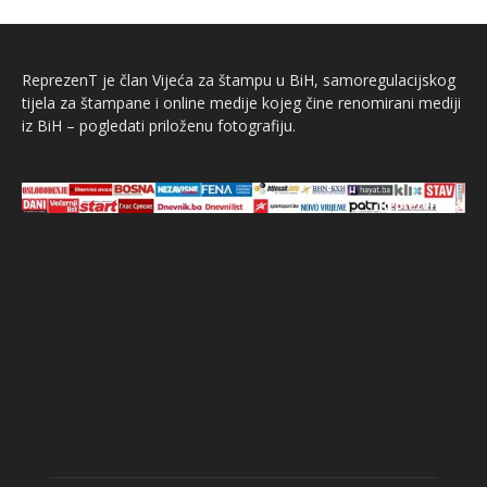
ReprezenT je član Vijeća za štampu u BiH, samoregulacijskog
tijela za štampane i online medije kojeg čine renomirani mediji
iz BiH – pogledati priloženu fotografiju.