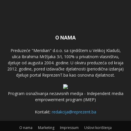
O NAMA
Preduzeće "Meridian" d.o.o. sa sjedištem u Velikoj Kladuši,
ulica Ibrahima Mržljaka 3/I, 100% u privatnom vlasništvu,
djeluje od augusta 2004. godine. U okviru preduzeća od kraja
2012. godine, pored izdavačke djelatnosti (periodična izdanja)
djeluje portal ReprezenT.ba kao osnovna djelatnost.
Program osnaživanja nezavisnih medija - Independent media
emprowerment program (IMEP)
Kontakt:
redakcija@reprezent.ba
O nama
Marketing
Impressum
Uslovi korištenja