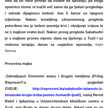
smo da on neće pristati da ostane na liječenju, pa stoga
uputnicu nismo ni tražili već samo da ga ljekari pregledaju
i odrede dijagnozu bolesti. Ima li šanse za njegovo
izlječenje. Nakon temeljitog zdravstvenog pregleda
potvrđena mu je bolest anemija krvi i oboljenje crijeva te
se s majkom vratio kući. Nakon prvog pregleda Sabahudin
je s majkom proveo mjesec dana na liječenju u Tuzli i uz
redovnu terapiju danas se uspješno oporavlja
, kaže
Nerma.
Presretna majka
-Zahvaljujući Dnevnom avazu i drugim medijima (Prilog
ReprezenT-a pogledati
OVDJE:
http://reprezent.ba/sabahudin-tatarevic-iz-
bosanske-krupe-treba-pomoc-humanih-ljudi/
), našoj Nermi
Rekić i ljekarima u Univerzitetskom kliničkom centru u
Tuzli, moj Budo je danas drugo dijete. Nikad vam to ne