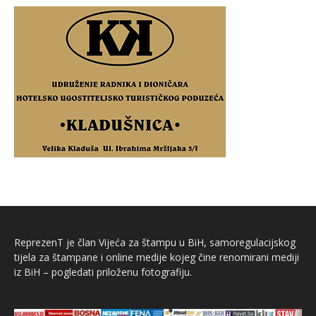
ReprezenT je član Vijeća za štampu u BiH, samoregulacijskog
tijela za štampane i online medije kojeg čine renomirani mediji
iz BiH – pogledati priloženu fotografiju.