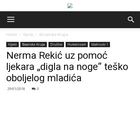
Home
Vijesti
Bosanska Krupa
Vijesti
Bosanska Krupa
Društvo
Humanizam
Istaknuto 1
Nerma Rekić uz pomoć
ljekara „digla na noge“ teško
oboljelog mladića
29/01/2018
0