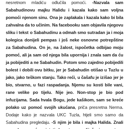
nesretnom mladiću odlučila pomoći.
-Nazvala sam
Sabahudinovu majku Halidu i kazala kako sam voljna
pomoći njenom sinu. Ona je zaplakala i kazala kako bi bila
zahvalna da to učinim. Na facebooku sam objavila njegovu
sliku i tekst o Sabahudinu a odmah smo sutradan ja i moja
kolegica donijeli pempas i još neke osnovne potrepštine
za Sabahudina. On je, na žalost, ispočetka odbijao moju
pomoć, ali ja sam od njega bila upornija i znala sam da ću
ja pobijediti a ne Sabahudin. Potom smo zajedno pobijedili
bolest i dobili ovu bitku, jer je Sabahudin otišao u Tuzlu u
jako, jako teškom stanju. Tako reći, u čašafu je izišao jer je
bio, stvarno, u fazi raspadanja. Njemu su kosti bile vani,
rane velike po tijelu. Nije jeo. Non-stop je bio pod
infuzijama. Sada hvala Bogu, jede kašikom, sam se kreće
polako uz pomoć svojih ukućana
, priča presretna Nerma.
Dodaje kako je nazvala UKC Tuzla, htjeli smo samo da
Sabahudina pregledaju.
-S njim je bila i majka Halida. Znali