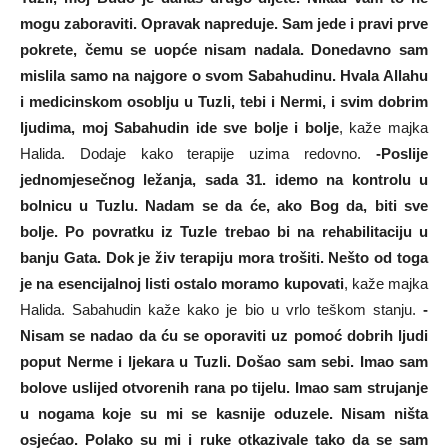
mogu zaboraviti. Opravak napreduje. Sam jede i pravi prve
pokrete, čemu se uopće nisam nadala. Donedavno sam
mislila samo na najgore o svom Sabahudinu. Hvala Allahu
i medicinskom osoblju u Tuzli, tebi i Nermi, i svim dobrim
ljudima, moj Sabahudin ide sve bolje i bolje
, kaže majka
Halida. Dodaje kako terapije uzima redovno.
-Poslije
jednomjesečnog ležanja, sada 31. idemo na kontrolu u
bolnicu u Tuzlu. Nadam se da će, ako Bog da, biti sve
bolje. Po povratku iz Tuzle trebao bi na rehabilitaciju u
banju Gata. Dok je živ terapiju mora trošiti. Nešto od toga
je na esencijalnoj listi ostalo moramo kupovati
, kaže majka
Halida. Sabahudin kaže kako je bio u vrlo teškom stanju.
-
Nisam se nadao da ću se oporaviti uz pomoć dobrih ljudi
poput Nerme i ljekara u Tuzli. Došao sam sebi. Imao sam
bolove uslijed otvorenih rana po tijelu. Imao sam strujanje
u nogama koje su mi se kasnije oduzele. Nisam ništa
osjećao. Polako su mi i ruke otkazivale tako da se sam