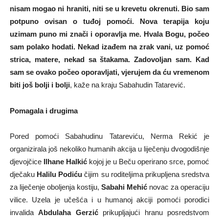
nisam mogao ni hraniti, niti se u krevetu okrenuti. Bio sam
potpuno ovisan o tuđoj pomoći. Nova terapija koju
uzimam puno mi znači i oporavlja me. Hvala Bogu, počeo
sam polako hodati. Nekad izađem na zrak vani, uz pomoć
strica, matere, nekad sa štakama. Zadovoljan sam. Kad
sam se ovako počeo oporavljati, vjerujem da ću vremenom
biti još bolji i bolji
, kaže na kraju Sabahudin Tatarević.
Pomagala i drugima
Pored pomoći Sabahudinu Tatareviću, Nerma Rekić je
organizirala još nekoliko humanih akcija u liječenju dvogodišnje
djevojčice
Ilhane Halkić
kojoj je u Beču operirano srce, pomoć
dječaku
Halilu Podiću
čijim su roditeljima prikupljena sredstva
za liječenje oboljenja kostiju,
Sabahi Mehić
novac za operaciju
vilice. Uzela je učešća i u humanoj akciji pomoći porodici
invalida
Abdulaha Gerzić
prikupljajući hranu posredstvom