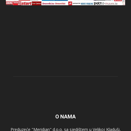
O NAMA
Preduzeće "Meridian" d.o.o. sa sjedištem u Velikoj Kladuši,