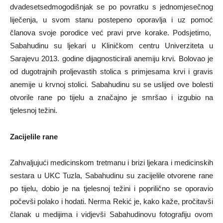
dvadesetsedmogodišnjak se po povratku s jednomjesečnog
liječenja, u svom stanu postepeno oporavlja i uz pomoć
članova svoje porodice već pravi prve korake. Podsjetimo,
Sabahudinu su ljekari u Kliničkom centru Univerziteta u
Sarajevu 2013. godine dijagnosticirali anemiju krvi. Bolovao je
od dugotrajnih proljevastih stolica s primjesama krvi i gravis
anemije u krvnoj stolici. Sabahudinu su se uslijed ove bolesti
otvorile rane po tijelu a značajno je smršao i izgubio na
tjelesnoj težini.
Zacijelile rane
Zahvaljujući medicinskom tretmanu i brizi ljekara i medicinskih
sestara u UKC Tuzla, Sabahudinu su zacijelile otvorene rane
po tijelu, dobio je na tjelesnoj težini i poprilično se oporavio
počevši polako i hodati. Nerma Rekić je, kako kaže, pročitavši
članak u medijima i vidjevši Sabahudinovu fotografiju ovom