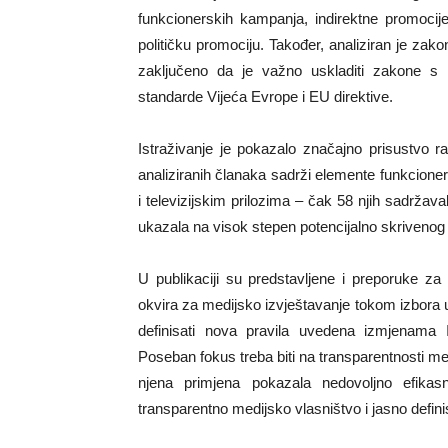
funkcionerskih kampanja, indirektne promocije
političku promociju. Također, analiziran je zak
zaključeno da je važno uskladiti zakone s 
standarde Vijeća Evrope i EU direktive.
Istraživanje je pokazalo značajno prisustvo ra
analiziranih članaka sadrži elemente funkcioner
i televizijskim prilozima – čak 58 njih sadržav
ukazala na visok stepen potencijalno skrivenog 
U publikaciji su predstavljene i preporuke z
okvira za medijsko izvještavanje tokom izbora 
definisati nova pravila uvedena izmjenama I
Poseban fokus treba biti na transparentnosti med
njena primjena pokazala nedovoljno efika
transparentno medijsko vlasništvo i jasno definis