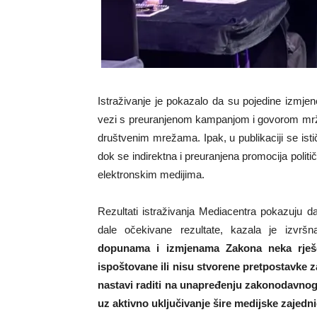
Istraživanje je pokazalo da su pojedine izmje
vezi s preuranjenom kampanjom i govorom mržn
društvenim mrežama. Ipak, u publikaciji se istič
dok se indirektna i preuranjena promocija politi
elektronskim medijima.
Rezultati istraživanja Mediacentra pokazuju da
dale očekivane rezultate, kazala je izvrš
dopunama i izmjenama Zakona neka rješ
ispoštovane ili nisu stvorene pretpostavke 
nastavi raditi na unapređenju zakonodavnog 
uz aktivno uključivanje šire medijske zajedn