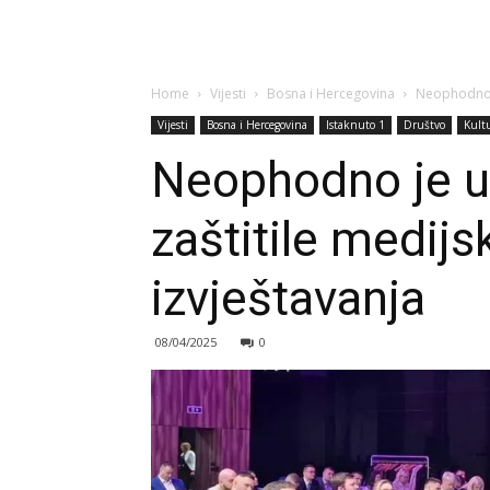
Home
Vijesti
Bosna i Hercegovina
Neophodno je
Vijesti
Bosna i Hercegovina
Istaknuto 1
Društvo
Kult
Neophodno je un
zaštitile medijs
izvještavanja
08/04/2025
0