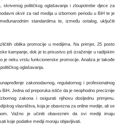
, skrivenog političkog oglašavanja i zloupotrebe djece za
onodavni okvir za rad medija u izbornom periodu u BiH te je
međunarodnim standardima te, između ostalog, uključiti
zličitih oblika promocije u medijima. Na primjer, 25 posto
ske kampanje, dok je to prisustvo još izraženije u radijskim
alo je neku vrstu funkcionerske promocije. Analiza je takođe
političkog oglašavanja.
a unapređenje zakonodavnog, regulatornog i profesionalnog
u BiH. Jedna od preporuka ističe da je neophodno preciznije
zbornog zakona i osigurati njihovu dosljednu primjenu.
ijskog vlasništva, koja je obavezna za online medije, ali se
snom. Važno je učiniti obaveznim da svi mediji imaju
ati koje podatke mediji moraju objavljivati.