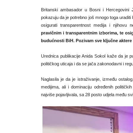
Britanski ambasador u Bosni i Hercegovini
pokazuju da je potrebno još mnogo toga uraditi
osigurati transparentnost medija i njihovu ne
pravičnim i transparentnim izborima, te osi
budućnosti BiH. Pozivam sve ključne aktere 
Urednica publikacije Anida Sokol kaže da je pu
političkog uticaja i da se jača zakonodavni i re
Naglasila je da je istraživanje, između ostalog
medijima, ali i dominaciju određenih politič
najviše pojavljivala, sa 28 posto udjela među s