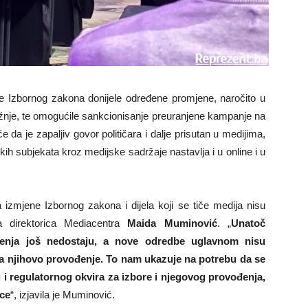
ne Izbornog zakona donijele određene promjene, naročito u
je, te omogućile sankcionisanje preuranjene kampanje na
e da je zapaljiv govor političara i dalje prisutan u medijima,
čkih subjekata kroz medijske sadržaje nastavlja i u online i u
 izmjene Izbornog zakona i dijela koji se tiče medija nisu
na direktorica Mediacentra
Maida Muminović
. „
Unatoč
enja još nedostaju, a nove odredbe uglavnom nisu
za njihovo provođenje. To nam ukazuje na potrebu da se
i regulatornog okvira za izbore i njegovog provođenja,
ice
“, izjavila je Muminović.