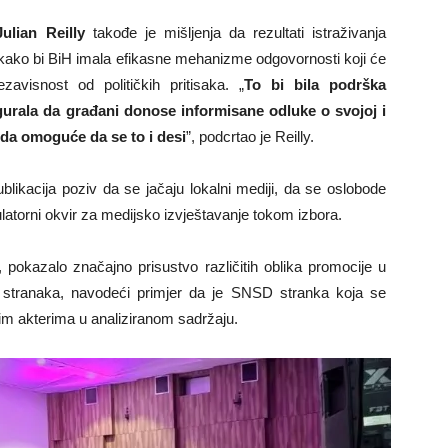
Julian Reilly
takođe je mišljenja da rezultati istraživanja
 kako bi BiH imala efikasne mehanizme odgovornosti koji će
zavisnost od političkih pritisaka. „
To bi bila podrška
gurala da građani donose informisane odluke o svojoj i
da omoguće da se to i desi
”, podcrtao je Reilly.
blikacija poziv da se jačaju lokalni mediji, da se oslobode
gulatorni okvir za medijsko izvještavanje tokom izbora.
, pokazalo značajno prisustvo različitih oblika promocije u
kih stranaka, navodeći primjer da je SNSD stranka koja se
vim akterima u analiziranom sadržaju.