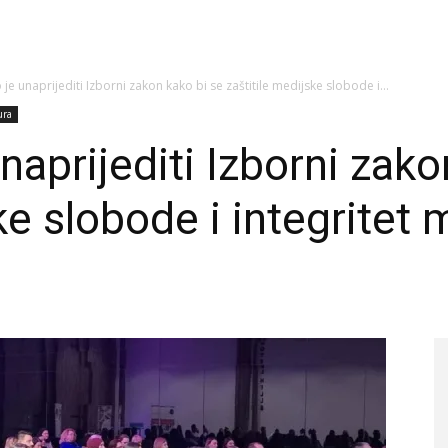
 unaprijediti Izborni zakon kako bi se zaštitile medijske slobode i...
ura
aprijediti Izborni zako
ke slobode i integritet