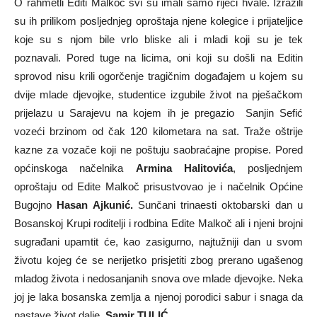
O rahmetli Editi Malkoč svi su imali samo riječi hvale. Izrazili
su ih prilikom posljednjeg oproštaja njene kolegice i prijateljice
koje su s njom bile vrlo bliske ali i mladi koji su je tek
poznavali. Pored tuge na licima, oni koji su došli na Editin
sprovod nisu krili ogorčenje tragičnim događajem u kojem su
dvije mlade djevojke, studentice izgubile život na pješačkom
prijelazu u Sarajevu na kojem ih je pregazio Sanjin Sefić
vozeći brzinom od čak 120 kilometara na sat. Traže oštrije
kazne za vozače koji ne poštuju saobraćajne propise. Pored
općinskoga načelnika
Armina Halitovića
, posljednjem
oproštaju od Edite Malkoč prisustvovao je i načelnik Općine
Bugojno
Hasan Ajkunić.
Sunčani trinaesti oktobarski dan u
Bosanskoj Krupi roditelji i rodbina Edite Malkoč ali i njeni brojni
sugrađani upamtit će, kao zasigurno, najtužniji dan u svom
životu kojeg će se nerijetko prisjetiti zbog prerano ugašenog
mladog života i nedosanjanih snova ove mlade djevojke. Neka
joj je laka bosanska zemlja a njenoj porodici sabur i snaga da
nastave život dalje.
Samir TULIĆ