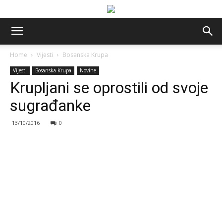
Home
Vijesti
Bosanska Krupa
Vijesti
Bosanska Krupa
Novine
Krupljani se oprostili od svoje
sugrađanke
13/10/2016
0