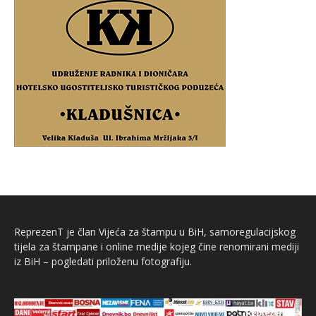
ReprezenT je član Vijeća za štampu u BiH, samoregulacijskog
tijela za štampane i online medije kojeg čine renomirani mediji
iz BiH – pogledati priloženu fotografiju.