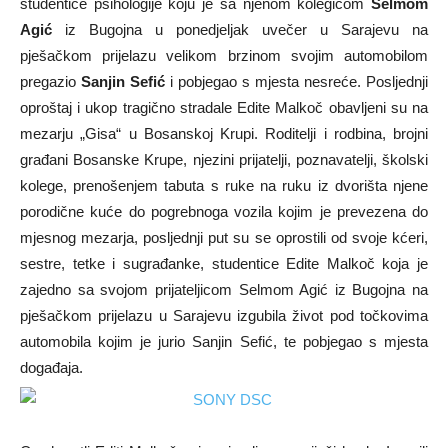
studentice psihologije koju je sa njenom kolegicom
Selmom
Agić
iz Bugojna u ponedjeljak uvečer u Sarajevu na
pješačkom prijelazu velikom brzinom svojim automobilom
pregazio
Sanjin Sefić
i pobjegao s mjesta nesreće. Posljednji
oproštaj i ukop tragično stradale Edite Malkoč obavljeni su na
mezarju „Gisa“ u Bosanskoj Krupi. Roditelji i rodbina, brojni
građani Bosanske Krupe, njezini prijatelji, poznavatelji, školski
kolege, prenošenjem tabuta s ruke na ruku iz dvorišta njene
porodične kuće do pogrebnoga vozila kojim je prevezena do
mjesnog mezarja, posljednji put su se oprostili od svoje kćeri,
sestre, tetke i sugrađanke, studentice Edite Malkoč koja je
zajedno sa svojom prijateljicom Selmom Agić iz Bugojna na
pješačkom prijelazu u Sarajevu izgubila život pod točkovima
automobila kojim je jurio Sanjin Sefić, te pobjegao s mjesta
događaja.