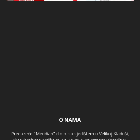
O NAMA
Preduzeće "Meridian" d.o.o. sa sjedištem u Velikoj Kladuši,