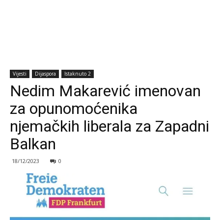
Vijesti
Dijaspora
Istaknuto 2
Nedim Makarević imenovan
za opunomoćenika
njemačkih liberala za Zapadni
Balkan
18/12/2023
0