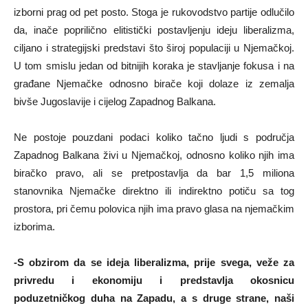
izborni prag od pet posto. Stoga je rukovodstvo partije odlučilo
da, inače poprilično elitistički postavljenju ideju liberalizma,
ciljano i strategijski predstavi što široj populaciji u Njemačkoj.
U tom smislu jedan od bitnijih koraka je stavljanje fokusa i na
građane Njemačke odnosno birače koji dolaze iz zemalja
bivše Jugoslavije i cijelog Zapadnog Balkana.
Ne postoje pouzdani podaci koliko tačno ljudi s područja
Zapadnog Balkana živi u Njemačkoj, odnosno koliko njih ima
biračko pravo, ali se pretpostavlja da bar 1,5 miliona
stanovnika Njemačke direktno ili indirektno potiču sa tog
prostora, pri čemu polovica njih ima pravo glasa na njemačkim
izborima.
-S obzirom da se ideja liberalizma, prije svega, veže za
privredu i ekonomiju i predstavlja okosnicu
poduzetničkog duha na Zapadu, a s druge strane, naši