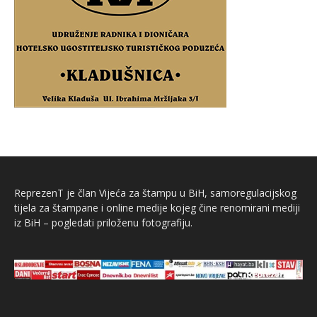
ReprezenT je član Vijeća za štampu u BiH, samoregulacijskog
tijela za štampane i online medije kojeg čine renomirani mediji
iz BiH – pogledati priloženu fotografiju.