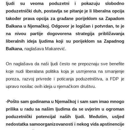
ljudi su veoma poduzetni i pokazuju slobodno
poduzetnički duh, postavlja se pitanje je li liberalna opcija
također prava opcija za građane porijeklom sa Zapadom
Balkana u Njemačkoj. Odgovor je logičan i potvrdan, te je
na nivou partije dogovorena strategija približavanja
liberalnih ideja ljudima koji su porijeklom sa Zapadnog
Balkana
, naglašava Makarević.
On naglašava da naši ljudi često ne prepoznaju sve benefite
koje nudi liberalana politika koja je usmjerena na smanjenje
poreza, razvoj privrede i poticanja poduzetništva, a FDP je
upravo nosilac ovih ideja u njemačkom društvu.
-Pošto sam godinama u Njemačkoj i sam sam imao mnogo
prilika u radu sa našim ljudima da se uvjerim u ogroman
poduzetnički potencijal naših ljudi. Međutim, usljed
nedostatka samoorganizovanosti i nekog vida apstinencije