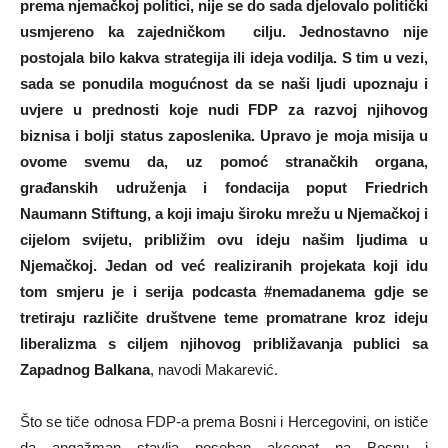
prema njemačkoj politici, nije se do sada djelovalo politički
usmjereno ka zajedničkom cilju. Jednostavno nije
postojala bilo kakva strategija ili ideja vodilja. S tim u vezi,
sada se ponudila mogućnost da se naši ljudi upoznaju i
uvjere u prednosti koje nudi FDP za razvoj njihovog
biznisa i bolji status zaposlenika. Upravo je moja misija u
ovome svemu da, uz pomoć stranačkih organa,
građanskih udruženja i fondacija poput Friedrich
Naumann Stiftung, a koji imaju široku mrežu u Njemačkoj i
cijelom svijetu, približim ovu ideju našim ljudima u
Njemačkoj. Jedan od već realiziranih projekata koji idu
tom smjeru je i serija podcasta #nemadanema gdje se
tretiraju različite društvene teme promatrane kroz ideju
liberalizma s ciljem njihovog približavanja publici sa
Zapadnog Balkana
, navodi Makarević.
Što se tiče odnosa FDP-a prema Bosni i Hercegovini, on ističe
da angažman stavlja poseban akcenat na Bosnu i