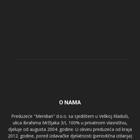
O NAMA
Preduzeće "Meridian" d.o.o. sa sjedištem u Velikoj Kladuši,
ulica Ibrahima Mržljaka 3/I, 100% u privatnom vlasništvu,
djeluje od augusta 2004. godine. U okviru preduzeća od kraja
2012. godine, pored izdavačke djelatnosti (periodična izdanja)