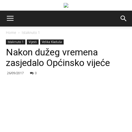
Home
Istaknuto 1
Istaknuto 1
Vijesti
Velika Kladuša
Nakon dužeg vremena
zasjedalo Općinsko vijeće
26/09/2017
0