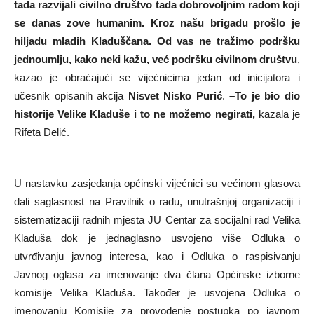
tada razvijali civilno društvo tada dobrovoljnim radom koji
se danas zove humanim. Kroz našu brigadu prošlo je
hiljadu mladih Kladuščana. Od vas ne tražimo podršku
jednoumlju, kako neki kažu, već podršku civilnom društvu
,
kazao je obraćajući se vijećnicima jedan od inicijatora i
učesnik opisanih akcija
Nisvet Nisko Purić
.
–To je bio dio
historije Velike Kladuše i to ne možemo negirati,
kazala je
Rifeta Delić.
U nastavku zasjedanja općinski vijećnici su većinom glasova
dali saglasnost na Pravilnik o radu, unutrašnjoj organizaciji i
sistematizaciji radnih mjesta JU Centar za socijalni rad Velika
Kladuša dok je jednaglasno usvojeno više Odluka o
utvrđivanju javnog interesa, kao i Odluka o raspisivanju
Javnog oglasa za imenovanje dva člana Općinske izborne
komisije Velika Kladuša. Također je usvojena Odluka o
imenovanju Komisije za provođenje postupka po javnom