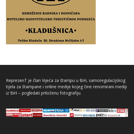
ReprezenT je član Vijeća za štampu u BiH, samoregulacijskog
tijela za štampane i online medije kojeg čine renomirani mediji
iz BiH – pogledati priloženu fotografiju.