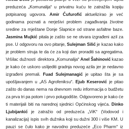
preduzeća „Komunalija“ u privatnu kuću te zatražila kopiju
potpisanog ugovora.
Amir Ćufurofić
aktuelizirao je već
godinama poznati a nerješivi problem zagađivanja životne
sredine za mještane Donje Slapnice od strane asfaltne baze.
Jasmina Mujkić
pitala je zašto se ne otvara izgrađeni azil za
pse. U odgovoru na ovo pitanje,
Sulejman Silić
je kazao kako
je problem struja te da će za koji dan proraditi sa agregatima.
Vršilac dužnosti direktora „Komunalija“
Anel Šahinović
kazao
je kako će uskoro uslijediti gradnja novog azila jer je nedavno
izgrađeni premali.
Fuad Sulejmanagić
je upitao šta je sa
upošljavanjem u „AS Agrofeniksu“.
Ejub Keserović
je pitao
zašto do danas nema na dnevnom redu informacija o budžetu
za prva tri pa potom i prvo polugodište. Odgovoreno je kako će
ti materijali biti na narednoj sjednici Općinskog vijeća.
Dinko
Ljubijankić
je zatražio od preduzeća „ViK“ (Vodovod i
kanalizacija) ispis svih dužnika koji su dužni 300 i više KM. U
pauzi se čulo kako je navodno preduzeće „Eco Pharm“ iz