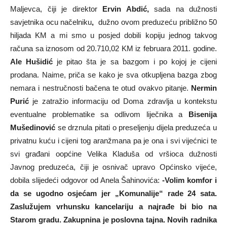
Maljevca, čiji je direktor
Ervin Abdić,
sada na dužnosti
savjetnika ocu načelniku
,
dužno ovom preduzeću približno 50
hiljada KM a mi smo u posjed dobili kopiju jednog takvog
računa sa iznosom od 20.710,02 KM iz februara 2011. godine.
Ale Hušidić
je pitao šta je sa bazgom i po kojoj je cijeni
prodana. Naime, priča se kako je sva otkupljena bazga zbog
nemara i nestručnosti bačena te otud ovakvo pitanje.
Nermin
Purić
je zatražio informaciju od Doma zdravlja u kontekstu
eventualne problematike sa odlivom liječnika a
Bisenija
Mušedinović
se drznula pitati o preseljenju dijela preduzeća u
privatnu kuću i cijeni tog aranžmana pa je ona i svi vijećnici te
svi građani oopćine Velika Kladuša od vršioca dužnosti
Javnog preduzeća, čiji je osnivač upravo Općinsko vijeće,
dobila slijedeći odgovor od Anela Šahinovića:
-Volim komfor i
da se ugodno osjećam jer „Komunalije“ rade 24 sata.
Zaslužujem vrhunsku kancelariju a najrađe bi bio na
Starom gradu. Zakupnina je poslovna tajna. Novih radnika