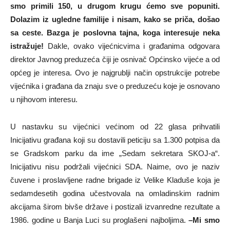
smo primili 150, u drugom krugu ćemo sve popuniti.
Dolazim iz ugledne familije i nisam, kako se priča, došao
sa ceste. Bazga je poslovna tajna, koga interesuje neka
istražuje!
Dakle, ovako vijećnicvima i građanima odgovara
direktor Javnog preduzeća čiji je osnivač Općinsko vijeće a od
općeg je interesa. Ovo je najgrublji način opstrukcije potrebe
vijećnika i građana da znaju sve o preduzeću koje je osnovano
u njihovom interesu.
U nastavku su vijećnici većinom od 22 glasa prihvatili
Inicijativu građana koji su dostavili peticiju sa 1.300 potpisa da
se Gradskom parku da ime „Sedam sekretara SKOJ-a“.
Inicijativu nisu podržali vijećnici SDA. Naime, ovo je naziv
čuvene i proslavljene radne brigade iz Velike Kladuše koja je
sedamdesetih godina učestvovala na omladinskim radnim
akcijama širom bivše države i postizali izvanredne rezultate a
1986. godine u Banja Luci su proglašeni najboljima.
–Mi smo