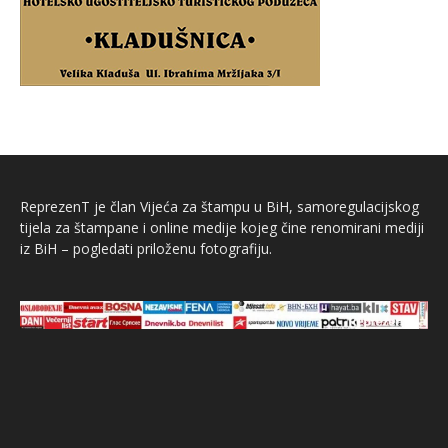
ReprezenT je član Vijeća za štampu u BiH, samoregulacijskog
tijela za štampane i online medije kojeg čine renomirani mediji
iz BiH – pogledati priloženu fotografiju.