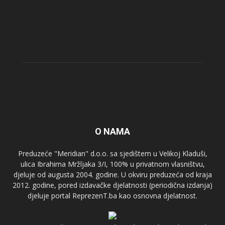
O NAMA
Preduzeće "Meridian" d.o.o. sa sjedištem u Velikoj Kladuši,
ulica Ibrahima Mržljaka 3/I, 100% u privatnom vlasništvu,
djeluje od augusta 2004. godine. U okviru preduzeća od kraja
2012. godine, pored izdavačke djelatnosti (periodična izdanja)
djeluje portal ReprezenT.ba kao osnovna djelatnost.