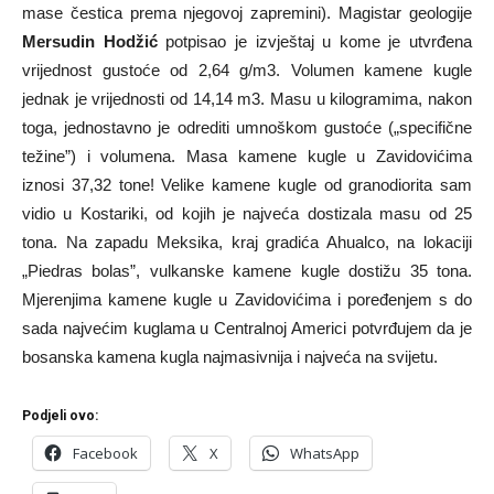
mase čestica prema njegovoj zapremini). Magistar geologije
Mersudin Hodžić
potpisao je izvještaj u kome je utvrđena
vrijednost gustoće od 2,64 g/m3. Volumen kamene kugle
jednak je vrijednosti od 14,14 m3. Masu u kilogramima, nakon
toga, jednostavno je odrediti umnoškom gustoće („specifične
težine”) i volumena. Masa kamene kugle u Zavidovićima
iznosi 37,32 tone! Velike kamene kugle od granodiorita sam
vidio u Kostariki, od kojih je najveća dostizala masu od 25
tona. Na zapadu Meksika, kraj gradića Ahualco, na lokaciji
„Piedras bolas”, vulkanske kamene kugle dostižu 35 tona.
Mjerenjima kamene kugle u Zavidovićima i poređenjem s do
sada najvećim kuglama u Centralnoj Americi potvrđujem da je
bosanska kamena kugla najmasivnija i najveća na svijetu.
Podjeli ovo:
Facebook
X
WhatsApp