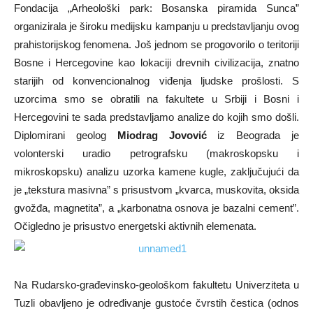
Fondacija „Arheološki park: Bosanska piramida Sunca”
organizirala je široku medijsku kampanju u predstavljanju ovog
prahistorijskog fenomena. Još jednom se progovorilo o teritoriji
Bosne i Hercegovine kao lokaciji drevnih civilizacija, znatno
starijih od konvencionalnog viđenja ljudske prošlosti. S
uzorcima smo se obratili na fakultete u Srbiji i Bosni i
Hercegovini te sada predstavljamo analize do kojih smo došli.
Diplomirani geolog
Miodrag Jovović
iz Beograda je
volonterski uradio petrografsku (makroskopsku i
mikroskopsku) analizu uzorka kamene kugle, zaključujući da
je „tekstura masivna” s prisustvom „kvarca, muskovita, oksida
gvožđa, magnetita”, a „karbonatna osnova je bazalni cement”.
Očigledno je prisustvo energetski aktivnih elemenata.
Na Rudarsko-građevinsko-geološkom fakultetu Univerziteta u
Tuzli obavljeno je određivanje gustoće čvrstih čestica (odnos