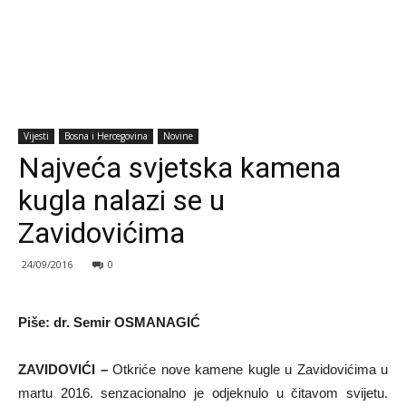
Vijesti
Bosna i Hercegovina
Novine
Najveća svjetska kamena
kugla nalazi se u
Zavidovićima
24/09/2016
0
Piše: dr. Semir OSMANAGIĆ
ZAVIDOVIĆI –
Otkriće nove kamene kugle u Zavidovićima u
martu 2016. senzacionalno je odjeknulo u čitavom svijetu.