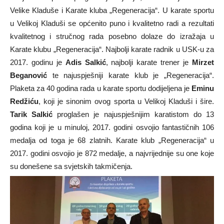
Velike Kladuše i Karate kluba „Regeneracija“. U karate sportu
u Velikoj Kladuši se općenito puno i kvalitetno radi a rezultati
kvalitetnog i stručnog rada posebno dolaze do izražaja u
Karate klubu „Regeneracija“. Najbolji karate radnik u USK-u za
2017. godinu je
Adis Salkić
, najbolji karate trener je
Mirzet
Beganović
te najuspješniji karate klub je „Regeneracija“.
Plaketa za 40 godina rada u karate sportu dodijeljena je
Eminu
Redžiću
, koji je sinonim ovog sporta u Velikoj Kladuši i šire.
Tarik Salkić
proglašen je najuspješnijim karatistom do 13
godina koji je u minuloj, 2017. godini osvojio fantastičnih 106
medalja od toga je 68 zlatnih. Karate klub „Regeneracija“ u
2017. godini osvojio je 872 medalje, a najvrijednije su one koje
su donešene sa svjetskih takmičenja.