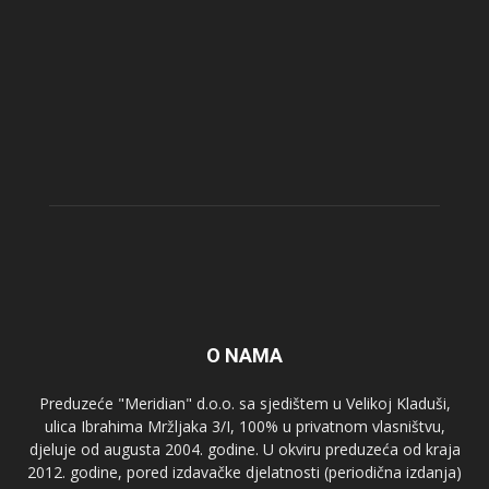
O NAMA
Preduzeće "Meridian" d.o.o. sa sjedištem u Velikoj Kladuši,
ulica Ibrahima Mržljaka 3/I, 100% u privatnom vlasništvu,
djeluje od augusta 2004. godine. U okviru preduzeća od kraja
2012. godine, pored izdavačke djelatnosti (periodična izdanja)