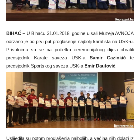
BIHAĆ –
U Bihaću 31.01.2018. godine u sali Muzeja AVNOJA
održano je po prvi put proglašenje najbolji karatista na USK-u.
Prisutnima su se na početku ceremonijalnog dijela obratili
predsjednik Karate saveza USK-a
Samir Cazinkić
te
predsjednik Sportskog saveza USK-a
Emir Dautović
.
Uslijedila su potom proglašenja najboljih, a većina njih dolazi iz