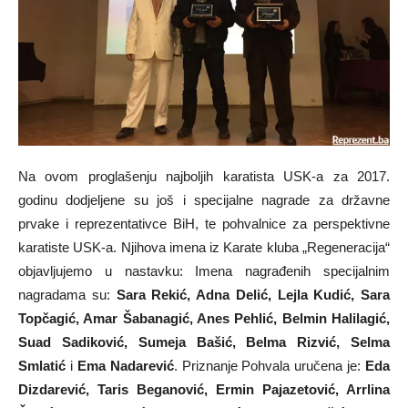
Na ovom proglašenju najboljih karatista USK-a za 2017.
godinu dodjeljene su još i specijalne nagrade za državne
prvake i reprezentativce BiH, te pohvalnice za perspektivne
karatiste USK-a. Njihova imena iz Karate kluba „Regeneracija“
objavljujemo u nastavku: Imena nagrađenih specijalnim
nagradama su:
Sara Rekić, Adna Delić, Lejla Kudić, Sara
Topčagić, Amar Šabanagić, Anes Pehlić, Belmin Halilagić,
Suad Sadiković, Sumeja Bašić, Belma Rizvić, Selma
Smlatić
i
Ema Nadarević
. Priznanje Pohvala uručena je:
Eda
Dizdarević, Taris Beganović, Ermin Pajazetović, Arrlina