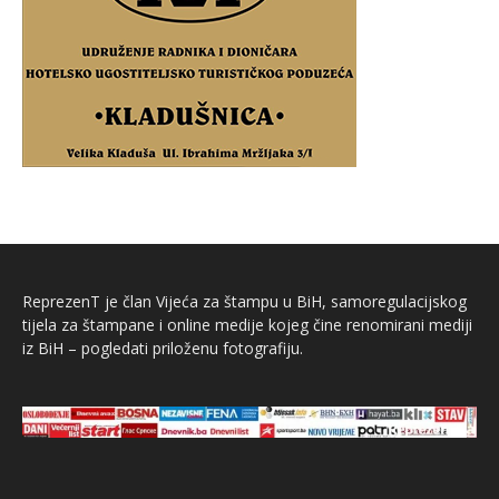
ReprezenT je član Vijeća za štampu u BiH, samoregulacijskog
tijela za štampane i online medije kojeg čine renomirani mediji
iz BiH – pogledati priloženu fotografiju.