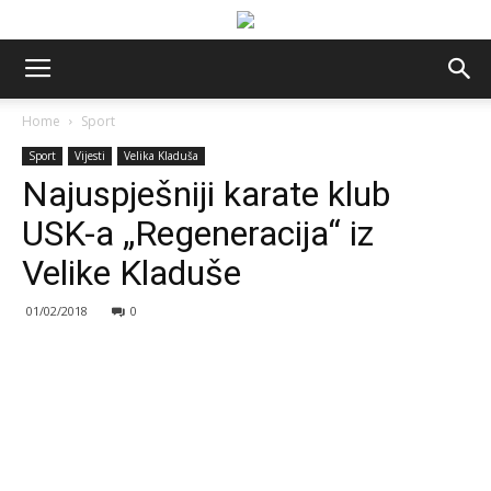
Home
Sport
Sport
Vijesti
Velika Kladuša
Najuspješniji karate klub
USK-a „Regeneracija“ iz
Velike Kladuše
01/02/2018
0