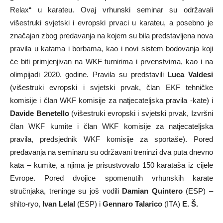
Relax“ u karateu. Ovaj vrhunski seminar su održavali
višestruki svjetski i evropski prvaci u karateu, a posebno je
značajan zbog predavanja na kojem su bila predstavljena nova
pravila u katama i borbama, kao i novi sistem bodovanja koji
će biti primjenjivan na WKF turnirima i prvenstvima, kao i na
olimpijadi 2020. godine. Pravila su predstavili
Luca Valdesi
(višestruki evropski i svjetski prvak, član EKF tehničke
komisije i član WKF komisije za natjecateljska pravila -kate) i
Davide Benetello
(višestruki evropski i svjetski prvak, Izvršni
član WKF kumite i član WKF komisije za natjecateljska
pravila, predsjednik WKF komisije za sportaše). Pored
predavanja na seminaru su održavani treninzi dva puta dnevno
kata – kumite, a njima je prisustvovalo 150 karataša iz cijele
Evrope. Pored dvojice spomenutih vrhunskih karate
stručnjaka, treninge su još vodili
Damian Quintero
(ESP) –
shito-ryo,
Ivan Lelal
(ESP) i
Gennaro Talarico
(ITA)
E. Š.