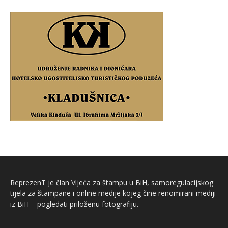
ReprezenT je član Vijeća za štampu u BiH, samoregulacijskog
tijela za štampane i online medije kojeg čine renomirani mediji
iz BiH – pogledati priloženu fotografiju.