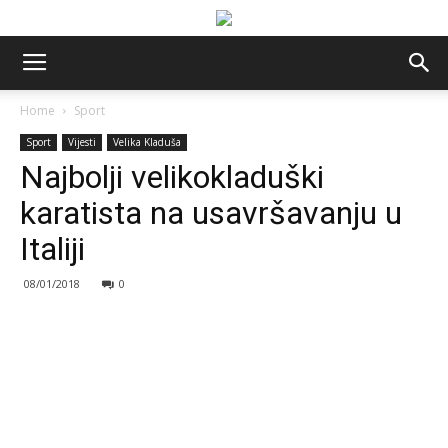
Home
Sport
Sport
Vijesti
Velika Kladuša
Najbolji velikokladuški
karatista na usavršavanju u
Italiji
08/01/2018
0