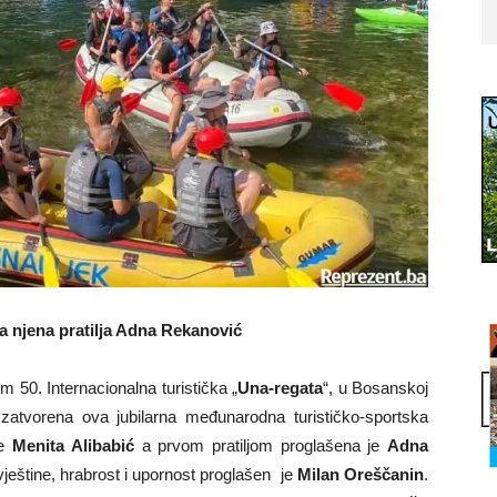
 a njena pratilja Adna Rekanović
50. Internacionalna turistička „
Una-regata
“, u Bosanskoj
zatvorena ova jubilarna međunarodna turističko-sportska
je
Menita Alibabić
a prvom pratiljom proglašena je
Adna
eštine, hrabrost i upornost proglašen je
Milan Oreščanin
.