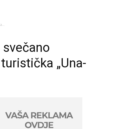
...
i svečano
turistička „Una-