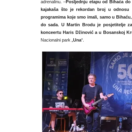
adrenalinu. –
Posljednju etapu od Bihaća do 
kajakaša što je rekordan broj u odnosu
programima koje smo imali, samo u Bihaću, 
do sada. U Martin Brodu je posjetitelje 
konceertu Haris Džinović a u Bosanskoj Kru
Nacionalni park „
Una
“.