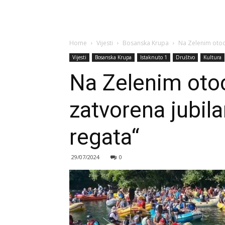
Home
Vijesti
Bosanska Krupa
Na Zelenim otoci
Vijesti
Bosanska Krupa
Istaknuto 1
Društvo
Kultura
Na Zelenim oto
zatvorena jubila
regata“
29/07/2024
0