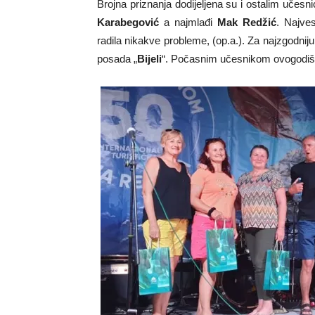
Brojna priznanja dodijeljena su i ostalim učesni
Karabegović
a najmlađi
Mak Redžić
. Najve
radila nikakve probleme, (op.a.). Za najzgodnij
posada „
Bijeli
“. Počasnim učesnikom ovogodišn