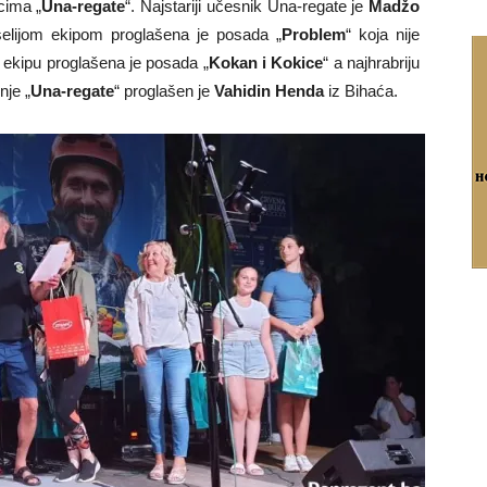
cima „
Una-regate
“. Najstariji učesnik Una-regate je
Madžo
selijom ekipom proglašena je posada „
Problem
“ koja nije
u ekipu proglašena je posada „
Kokan i Kokice
“ a najhrabriju
je „
Una-regate
“ proglašen je
Vahidin Henda
iz Bihaća.