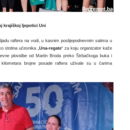
krajiškoj ljepotici Uni
iljadu raftera na vodi, u kasnim poslijepodnevnim satima u
ko stotina učesnika „
Una-regate
“ za koju organizator kaže
nevne plovidbe od Martin Broda preko Štrbačkoga buka i
ilometara brojne posade raftera uživale su u čarima