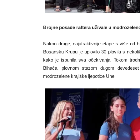
Brojne posade raftera uživale u modrozelenoj 
Nakon druge, najatraktivnije etape s više od h
Bosansku Krupu je uplovilo 30 plovila s nekoli
kako je ispunila sva očekivanja. Tokom trod
Bihaća, plovnom stazom dugom devedeset k
modrozelene krajiške ljepotice Une.