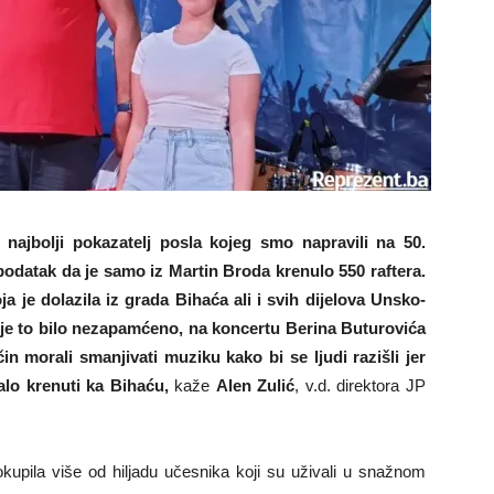
najbolji pokazatelj posla kojeg smo napravili na 50.
podatak da je samo iz Martin Broda krenulo 550 raftera.
ja je dolazila iz grada Bihaća ali i svih dijelova Unsko-
 je to bilo nezapamćeno, na koncertu Berina Buturovića
n morali smanjivati muziku kako bi se ljudi razišli jer
alo krenuti ka Bihaću,
kaže
Alen Zulić
, v.d. direktora JP
kupila više od hiljadu učesnika koji su uživali u snažnom