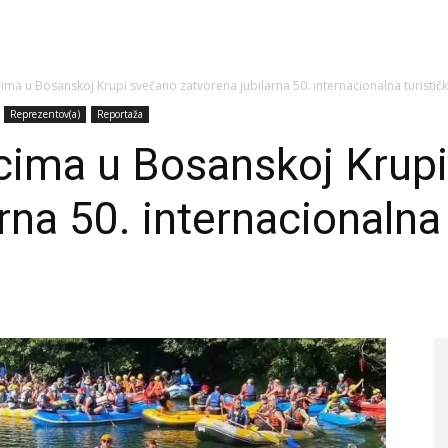
ma u Bosanskoj Krupi svečano zatvorena jubilarna 50. internacionalna turistička
Reprezentov(a)
Reportaža
cima u Bosanskoj Krup
rna 50. internacionalna 