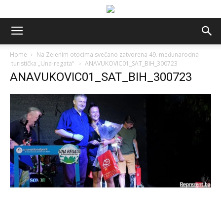
Home
Na Zelenim otocima svečano zatvorena 49. međunarodna
turistička „Una-regata“
ANAVUKOVIC01_SAT_BIH_300723
ANAVUKOVIC01_SAT_BIH_300723