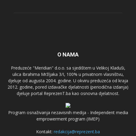
O NAMA
Preduzeće "Meridian" d.o.o. sa sjedištem u Velikoj Kladuši,
ulica Ibrahima Mržljaka 3/I, 100% u privatnom vlasništvu,
djeluje od augusta 2004. godine. U okviru preduzeća od kraja
2012. godine, pored izdavačke djelatnosti (periodična izdanja)
djeluje portal ReprezenT.ba kao osnovna djelatnost.
Program osnaživanja nezavisnih medija - Independent media
emprowerment program (IMEP)
Kontakt:
redakcija@reprezent.ba