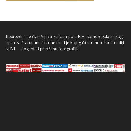
ReprezenT je član Vijeća za štampu u BiH, samoregulacijskog
tijela za štampane i online medije kojeg čine renomirani mediji
iz BiH – pogledati priloženu fotografiju.