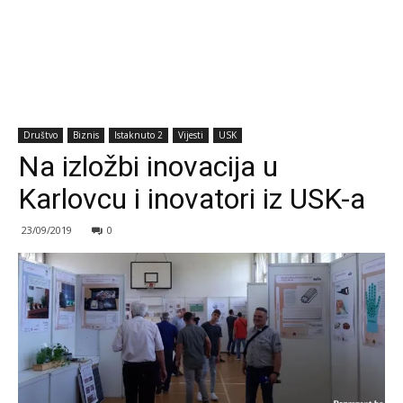
Društvo
Biznis
Istaknuto 2
Vijesti
USK
Na izložbi inovacija u
Karlovcu i inovatori iz USK-a
23/09/2019
0