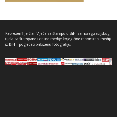
ReprezenT je član Vijeća za štampu u BiH, samoregulacijskog
tijela za štampane i online medije kojeg čine renomirani mediji
iz BiH – pogledati priloženu fotografiju.