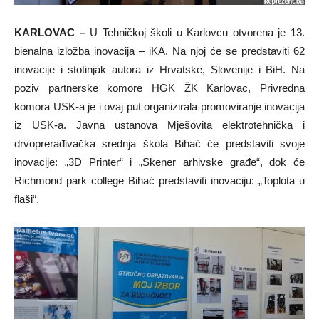
KARLOVAC –
U Tehničkoj školi u Karlovcu otvorena je 13.
bienalna izložba inovacija – iKA. Na njoj će se predstaviti 62
inovacije i stotinjak autora iz Hrvatske, Slovenije i BiH. Na
poziv partnerske komore HGK ŽK Karlovac, Privredna
komora USK-a je i ovaj put organizirala promoviranje inovacija
iz USK-a. Javna ustanova Mješovita elektrotehnička i
drvoprerađivačka srednja škola Bihać će predstaviti svoje
inovacije: „3D Printer“ i „Skener arhivske građe“, dok će
Richmond park college Bihać predstaviti inovaciju: „Toplota u
flaši“.