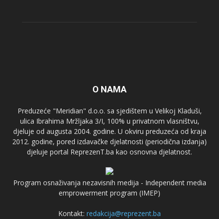
O NAMA
Preduzeće "Meridian" d.o.o. sa sjedištem u Velikoj Kladuši,
ulica Ibrahima Mržljaka 3/I, 100% u privatnom vlasništvu,
djeluje od augusta 2004. godine. U okviru preduzeća od kraja
2012. godine, pored izdavačke djelatnosti (periodična izdanja)
djeluje portal ReprezenT.ba kao osnovna djelatnost.
Program osnaživanja nezavisnih medija - Independent media
emprowerment program (IMEP)
Kontakt:
redakcija@reprezent.ba