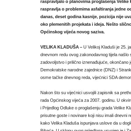
raspravljalo o planovima proglašenja Velike
raspravlja o problemima asfaltiranja jedne o
danas, deset godina kasnije, pozicija nije uva
oko plemenitih projekata i ideja. Nešto sličn
Općinskog vijeća novog saziva.
VELIKA KLADUŠA –
U Velikoj Kladuši je 25. 
dnevnom redu ovog zakonodavnog tijela našlo 
zadovoljstvo i prilično iznenađujuće, okončano 
Demokratske narodne zajednice (DNZ) i Strank
osme tačke dnevnog reda, vijećnici SDA demonst
Nakon što su vijećnici usvojili zapisnik sa pret
rada Općinskog vijeća za 2007. godinu. U okviru
i Prijedlog Odluke o proglašenju grada Velike K
prisutne goste i novinare koji nisu imali dnevni
kako Velika Kladuša ispunjava uslove da u dogl
Bihaća. U sklopu ovog prijedloga usvojen je i Za