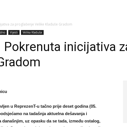
ijativa za proglašenje Velike Kladuše Gradom
edno
Vijesti
Velika Kladuša
 Pokrenuta inicijativa 
 Gradom
nicu
javljen u ReprezenT-u tačno prije deset godina (05.
 podsjećamo na tadašnja aktuelna dešavanja i
a današnjim, uz opasku da se tada, između ostalog,