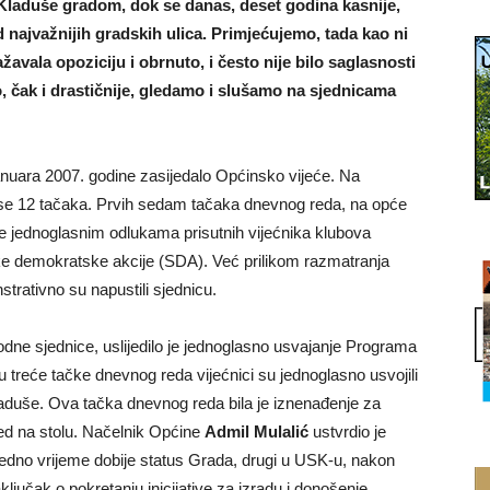
 Kladuše gradom, dok se danas, deset godina kasnije,
d najvažnijih gradskih ulica. Primjećujemo, tada kao ni
žavala opoziciju i obrnuto, i često nije bilo saglasnosti
o, čak i drastičnije, gledamo i slušamo na sjednicama
januara 2007. godine zasijedalo Općinsko vijeće. Na
se 12 tačaka. Prvih sedam tačaka dnevnog reda, na opće
je jednoglasnim odlukama prisutnih vijećnika klubova
e demokratske akcije (SDA). Već prilikom razmatranja
rativno su napustili sjednicu.
hodne sjednice, uslijedilo je jednoglasno usvajanje Programa
 treće tačke dnevnog reda vijećnici su jednoglasno usvojili
laduše. Ova tačka dnevnog reda bila je iznenađenje za
 red na stolu. Načelnik Općine
Admil Mulalić
ustvrdio je
edno vrijeme dobije status Grada, drugi u USK-u, nakon
ključak o pokretanju inicijative za izradu i donošenje