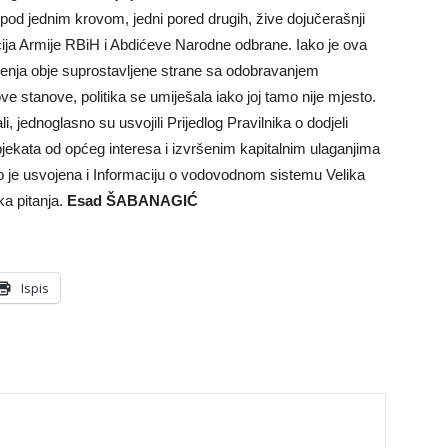
 pod jednim krovom, jedni pored drugih, žive dojučerašnji
macija Armije RBiH i Abdićeve Narodne odbrane. Iako je ova
uženja obje suprostavljene strane sa odobravanjem
ve stanove, politika se umiješala iako joj tamo nije mjesto.
, jednoglasno su usvojili Prijedlog Pravilnika o dodjeli
 objekata od općeg interesa i izvršenim kapitalnim ulaganjima
o je usvojena i Informaciju o vodovodnom sistemu Velika
ka pitanja.
Esad ŠABANAGIĆ
Ispis