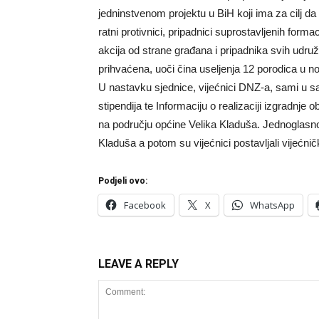
jedninstvenom projektu u BiH koji ima za cilj da
ratni protivnici, pripadnici suprostavljenih for
akcija od strane građana i pripadnika svih udr
prihvaćena, uoči čina useljenja 12 porodica u no
U nastavku sjednice, vijećnici DNZ-a, sami u sali
stipendija te Informaciju o realizaciji izgradnje
na području općine Velika Kladuša. Jednoglasn
Kladuša a potom su vijećnici postavljali vijećnič
Podjeli ovo:
Facebook
X
WhatsApp
LEAVE A REPLY