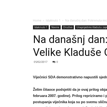
Home
Istaknuto 1
Na današnj dan: Pokrenuta inic
Istaknuto 1
Novine
Društvo
Unaprijedimo Kladušu zaj
Na današnj dan:
Velike Kladuše
05/02/2017
0
Vijećnici SDA demonstrativno napustili sjed
Želim čitaoce podsjetiti da je ovaj prilog ob
februara 2007. godine). Prilog repriziramo i
postupanja vijećnika koja su po svemu sličn