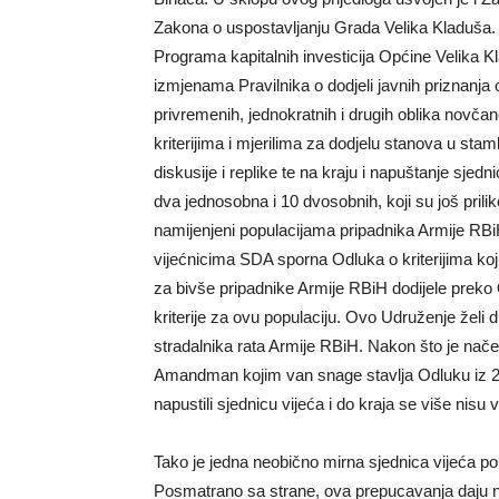
Zakona o uspostavljanju Grada Velika Kladuša. 
Programa kapitalnih investicija Općine Velika K
izmjenama Pravilnika o dodjeli javnih priznanja 
privremenih, jednokratnih i drugih oblika novča
kriterijima i mjerilima za dodjelu stanova u sta
diskusije i replike te na kraju i napuštanje sje
dva jednosobna i 10 dvosobnih, koji su još pril
namijenjeni populacijama pripadnika Armije RBiH
vijećnicima SDA sporna Odluka o kriterijima koju
za bivše pripadnike Armije RBiH dodijele preko Od
kriterije za ovu populaciju. Ovo Udruženje želi d
stradalnika rata Armije RBiH. Nakon što je nače
Amandman kojim van snage stavlja Odluku iz 2
napustili sjednicu vijeća i do kraja se više nisu v
Tako je jedna neobično mirna sjednica vijeća po
Posmatrano sa strane, ova prepucavanja daju 