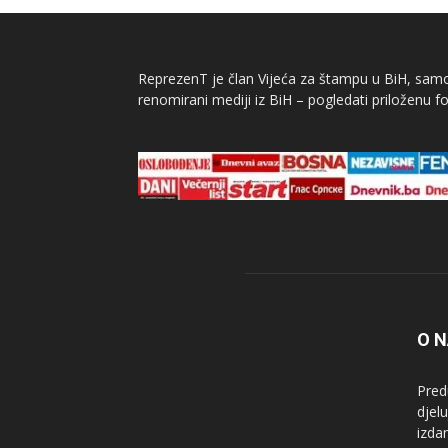
ReprezenT je član Vijeća za štampu u BiH, samor
renomirani mediji iz BiH – pogledati priloženu fo
O 
Pred
djel
izda