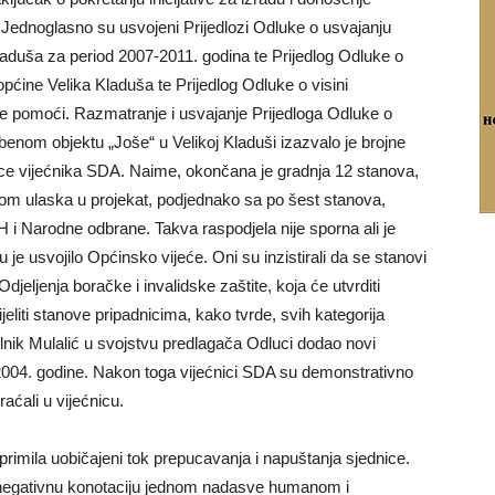
Jednoglasno su usvojeni Prijedlozi Odluke o usvajanju
laduša za period 2007-2011. godina te Prijedlog Odluke o
općine Velika Kladuša te Prijedlog Odluke o visini
ne pomoći. Razmatranje i usvajanje Prijedloga Odluke o
mbenom objektu „Joše“ u Velikoj Kladuši izazvalo je brojne
dnice vijećnika SDA. Naime, okončana je gradnja 12 stanova,
ikom ulaska u projekat, podjednako sa po šest stanova,
 i Narodne odbrane. Takva raspodjela nije sporna ali je
 je usvojilo Općinsko vijeće. Oni su inzistirali da se stanovi
jeljenja boračke i invalidske zaštite, koja će utvrditi
ijeliti stanove pripadnicima, kako tvrde, svih kategorija
lnik Mulalić u svojstvu predlagača Odluci dodao novi
004. godine. Nakon toga vijećnici SDA su demonstrativno
raćali u vijećnicu.
primila uobičajeni tok prepucavanja i napuštanja sjednice.
negativnu konotaciju jednom nadasve humanom i