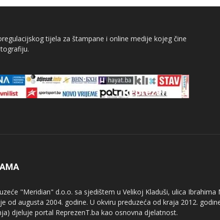
egulacijskog tijela za štampane i online medije kojeg čine
tografiju.
NAMA
uzeće "Meridian" d.o.o. sa sjedištem u Velikoj Kladuši, ulica Ibrahima
uje od augusta 2004. godine. U okviru preduzeća od kraja 2012. godine
nja) djeluje portal ReprezenT.ba kao osnovna djelatnost.