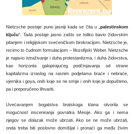
Nietzsche postaje puno jasniji kada se čita u „
palestinskom
ključu
“. Tada postaje jasno zašto se toliko bavio židovskim
pitanjem i religijskom svećeničkom birokracijom. Nietzsche je,
recimo to čudnom formulacijom – filozofijski Weber. Nietzsche
je najavio istraživanje i duha protestantizma, i duha židovstva,
kao horizonta galopirajućeg podčinjavanja od strane
kapitalizma izraslog na rasnim podjelama braće i nebraće,
vjernika i goya, onih koje se ne smije i onih koje je dopušteno,
pa i preporučeno lihvariti.
Uvećavanjem bogatstva bratskoga klana otvorila se
mogućnost insceniranja povratka Mesije. Ako ga i nema
njegov se dolazak može ubrzati. Ako se ne može ubrzati,
onda treba biti poslovno domišljat i pronaći ga među živim