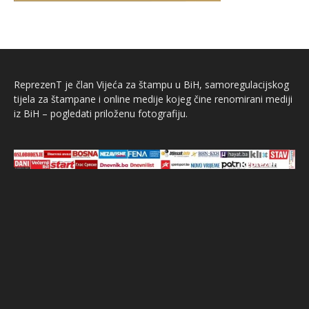
ReprezenT je član Vijeća za štampu u BiH, samoregulacijskog
tijela za štampane i online medije kojeg čine renomirani mediji
iz BiH – pogledati priloženu fotografiju.