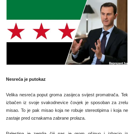
Nesreća je putokaz
Velika nesreća poput groma zasijeca svijest promatrača. Tek
izbačen iz svoje svakodnevice čovjek je sposoban za zrelu
misao. To je pak misao koja ne robuje stereotipima i koja ne
zastaje pred oznakama zabrane prolaza.
Palestina je zemlja čiji nas je grom ošinuo i izbacio iz