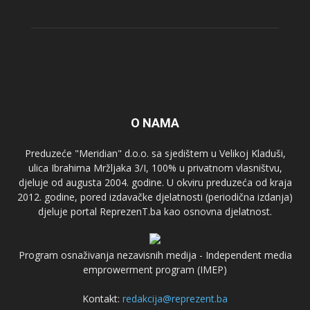
O NAMA
Preduzeće "Meridian" d.o.o. sa sjedištem u Velikoj Kladuši,
ulica Ibrahima Mržljaka 3/I, 100% u privatnom vlasništvu,
djeluje od augusta 2004. godine. U okviru preduzeća od kraja
2012. godine, pored izdavačke djelatnosti (periodična izdanja)
djeluje portal ReprezenT.ba kao osnovna djelatnost.
Program osnaživanja nezavisnih medija - Independent media
emprowerment program (IMEP)
Kontakt:
redakcija@reprezent.ba