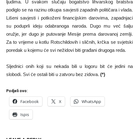
ljudima. U svakom slučaju bogatstvo lihvarskog bratstva
podiglo se na razinu otkupa savjesti zapadnih političara i vlada.
Lišeni savjesti i potkoženi financijskim darovima, zapadnjaci
su poduprli ideju odabranoga naroda. Dugo mu već šalju
oružje, jer dugo je putovanje Mesije prema darovanoj zemlji.
Za to vrijeme u kotlu Rotschildovih i sličnih, krčka se svjetski
poredak u kojemu će svi nežidovi biti građani drugoga reda.
Sljednici onih koji su nekada bili u logoru bit će jedini na
slobodi. Svi će ostali biti u zatvoru bez zidova.
(*)
Podjeli ovo:
Facebook
X
WhatsApp
Ispis