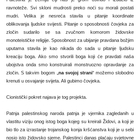
ravnoteže. Svi skloni mudrosti preko noći su morali postati
mudri. Velika je nesreća stavila u pitanje koordinate
oblikovanja ljudske svijesti. Pitanje o sposobnosti čovjeka za
zločin sudarilo se sa zvučnom komorom židovske
monoteističke religije. Sposobnost za ubijanje pravdana božjim
uputama stavila je kao nikada do sada u pitanje ljudsku
kreaciju boga. Ako smo stvorili boga koji će pravdati naša
ubojstva onda smo konstruirali monstruozno opravdanje za
zločin. S takvim bogom „
na svojoj strani
“ možemo slobodno
krenuti u osvajanje svijeta. Ali gubimo čovjeka.
Cionistički pokret najava je tog projekta.
Patnja palestinskog naroda patnja je vjernika zagledanih u
vlastitu viziju onog istog boga kojeg su kreirali Židovi, a koji je
bio tlo za izrastanje trojanskog konja kršćanstva koji je u sebi
nosio isto židovsko sjeme. Palestinci danas plaćaju svjetovne