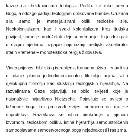
kazne na checkpointima teologija. Podižu se ruke prema
Bogu, a odozgo padaju teologijom oblikovane bombe. Oružana
sila samo je materijalizirani oblik teološke sile.
Neokolonijalizam, kao i svaki kolonijalizam kroz ljudsku
povijest, samo je produžetak ideje supremacije. Tu je ideju pak
u svojim njedrima uzgajao najsnažniji medijski akcelerator
starih vremena – monoteistička religija židovstva.
Video prijenosi biblijskog istrebljenja Kanaana uživo – stavili su
u pitanje plošnu jednodimenzionalnu filozofiju pojma, ali i
cjelokupnu filozofiju kao sluškinju teologijskih hijerarhija. Na
razvalinama Gaze pojavljuju se oblici svijesti koje je
najsnažnije najavljivao Nietzsche. Pojavljuje se svijest o
lažnome bogu koji proizvodi svijest nemoćnu da mu se
suprotstavi. Razotkriva se istina birokracije u njenom
izvornom, teološkom obliku, istina hijerarhija samoustoličenih
samoobjavama samostvorenoga boga nejednakosti i rasizma.