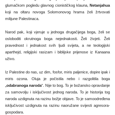
glumačkom pogledu glavnog cionističkog klauna,
Netanjahua
koji na oltaru novoga Solomonovog hrama želi žrtvovati
milijune Palestinaca.
Narod pak, koji vjeruje u jednoga drugačijega boga, želi se
osloboditi okrutnoga boga nejednakosti. Želi živjeti. Želi
pravednost i jednakost svih ljudi svijeta, a ne teologijski
aparthejd, religijski rasizam i biblijske prijenose iz Kanaana
uživo.
Iz Palestine do nas, uz dim, fosfor, miris paljenice, dopire ipak i
miris ozona. Oluja je počistila nebo i razgolitila boga
„
odabranoga naroda
“. Nije to bog. To je božansko opravdanje
za samovolju i isključivost jednog naroda. To je historija tog
naroda uzdignuta na razinu božje objave. To je samoodređena
isključivost uzdignuta na razinu naoružane svijesti agresora-
gospodara.