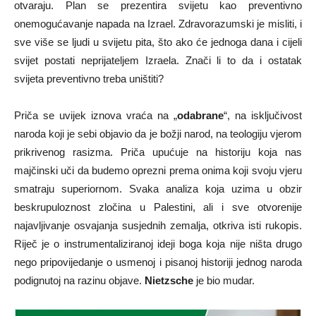
otvaraju. Plan se prezentira svijetu kao preventivno
onemogućavanje napada na Izrael. Zdravorazumski je misliti, i
sve više se ljudi u svijetu pita, što ako će jednoga dana i cijeli
svijet postati neprijateljem Izraela. Znači li to da i ostatak
svijeta preventivno treba uništiti?
Priča se uvijek iznova vraća na „
odabrane
“, na isključivost
naroda koji je sebi objavio da je božji narod, na teologiju vjerom
prikrivenog rasizma. Priča upućuje na historiju koja nas
majčinski uči da budemo oprezni prema onima koji svoju vjeru
smatraju superiornom. Svaka analiza koja uzima u obzir
beskrupuloznost zločina u Palestini, ali i sve otvorenije
najavljivanje osvajanja susjednih zemalja, otkriva isti rukopis.
Riječ je o instrumentaliziranoj ideji boga koja nije ništa drugo
nego pripovijedanje o usmenoj i pisanoj historiji jednog naroda
podignutoj na razinu objave.
Nietzsche
je bio mudar.