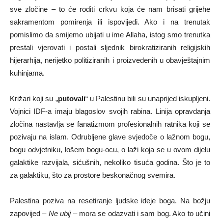
sve zločine – to će roditi crkvu koja će nam brisati grijehe
sakramentom pomirenja ili ispovijedi. Ako i na trenutak
pomislimo da smijemo ubijati u ime Allaha, istog smo trenutka
prestali vjerovati i postali sljednik birokratiziranih religijskih
hijerarhija, nerijetko politiziranih i proizvedenih u obavještajnim
kuhinjama.
Križari koji su „
putovali
“ u Palestinu bili su unaprijed iskupljeni.
Vojnici IDF-a imaju blagoslov svojih rabina. Linija opravdanja
zločina nastavlja se fanatizmom profesionalnih ratnika koji se
pozivaju na islam. Odrubljene glave svjedoče o lažnom bogu,
bogu odvjetniku, lošem bogu-ocu, o laži koja se u ovom dijelu
galaktike razvijala, sićušnih, nekoliko tisuća godina. Što je to
za galaktiku, što za prostore beskonačnog svemira.
Palestina poziva na resetiranje ljudske ideje boga. Na božju
zapovijed –
Ne ubij
– mora se odazvati i sam bog. Ako to učini