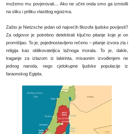
možemo mu povjerovati… Ako ne učini onda smo ga izmislili
na sliku i priliku vlastitog egoizma.
Zašto je Nietzsche jedan od najvećih filozofa ljudske povijesti?
Za odgovor je potrebno detektirati ključno pitanje koje je on
promišljao. To je, pojednostavljeno rečeno – pitanje izvora zla i
religija kao oblikovateljica lažnoga morala. To je, dakle,
traganje za izlazom iz labirinta, misaonim izvođenjem ne
jednog naroda, nego cjelokupne ljudske populacije iz
faraonskog Egipta.