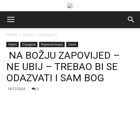
Home
Vijesti
Dijaspora
Vijesti
Dijaspora
Reprezentov(a)
Osvrt
NA BOŽJU ZAPOVIJED –
NE UBIJ – TREBAO BI SE
ODAZVATI I SAM BOG
14/12/2024
0