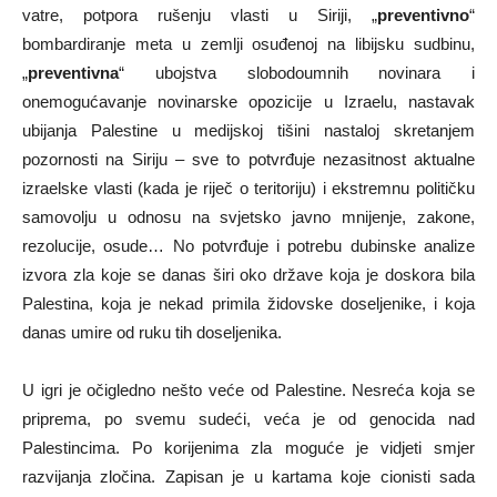
vatre, potpora rušenju vlasti u Siriji, „
preventivno
“
bombardiranje meta u zemlji osuđenoj na libijsku sudbinu,
„
preventivna
“ ubojstva slobodoumnih novinara i
onemogućavanje novinarske opozicije u Izraelu, nastavak
ubijanja Palestine u medijskoj tišini nastaloj skretanjem
pozornosti na Siriju – sve to potvrđuje nezasitnost aktualne
izraelske vlasti (kada je riječ o teritoriju) i ekstremnu političku
samovolju u odnosu na svjetsko javno mnijenje, zakone,
rezolucije, osude… No potvrđuje i potrebu dubinske analize
izvora zla koje se danas širi oko države koja je doskora bila
Palestina, koja je nekad primila židovske doseljenike, i koja
danas umire od ruku tih doseljenika.
U igri je očigledno nešto veće od Palestine. Nesreća koja se
priprema, po svemu sudeći, veća je od genocida nad
Palestincima. Po korijenima zla moguće je vidjeti smjer
razvijanja zločina. Zapisan je u kartama koje cionisti sada