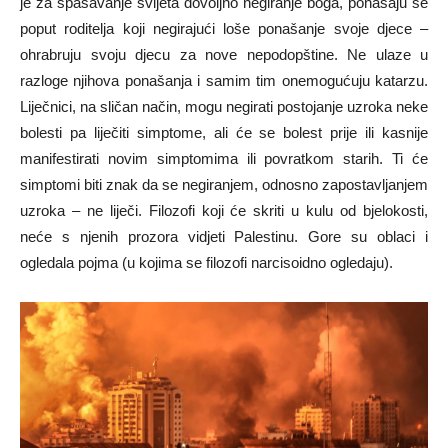
je za spašavanje svijeta dovoljno negiranje boga, ponašaju se
poput roditelja koji negirajući loše ponašanje svoje djece –
ohrabruju svoju djecu za nove nepodopštine. Ne ulaze u
razloge njihova ponašanja i samim tim onemogućuju katarzu.
Liječnici, na sličan način, mogu negirati postojanje uzroka neke
bolesti pa liječiti simptome, ali će se bolest prije ili kasnije
manifestirati novim simptomima ili povratkom starih. Ti će
simptomi biti znak da se negiranjem, odnosno zapostavljanjem
uzroka – ne liječi. Filozofi koji će skriti u kulu od bjelokosti,
neće s njenih prozora vidjeti Palestinu. Gore su oblaci i
ogledala pojma (u kojima se filozofi narcisoidno ogledaju).