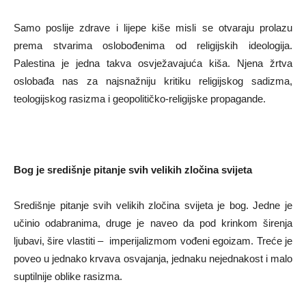
Samo poslije zdrave i lijepe kiše misli se otvaraju prolazu
prema stvarima oslobođenima od religijskih ideologija.
Palestina je jedna takva osvježavajuća kiša. Njena žrtva
oslobađa nas za najsnažniju kritiku religijskog sadizma,
teologijskog rasizma i geopolitičko-religijske propagande.
Bog je središnje pitanje svih velikih zločina svijeta
Središnje pitanje svih velikih zločina svijeta je bog. Jedne je
učinio odabranima, druge je naveo da pod krinkom širenja
ljubavi, šire vlastiti – imperijalizmom vođeni egoizam. Treće je
poveo u jednako krvava osvajanja, jednaku nejednakost i malo
suptilnije oblike rasizma.