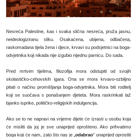
Nesreća Palestine, kao i svaka slična nesreća, pruža jasnu,
neideologiziranu sliku. Osakaćena, ubijena, odbačena,
raskomadana tijela žena i djece, krvavi su podsjetnici na boga-
odvjetnika koji nikada nije izgubio nijednu parnicu. Do sada.
Pred mrtvim tijelima, filozofija mora odstupiti od svojih
skolastičko-cehovskih igara. Ona se mora krvavo-ozbiljno
pitati o načinu promišljanja boga-odvjetnika. Mora biti roditelj
koji se suočava s ponašanjem djeteta. Mora raskrinkati laž
bjanko isprike, političko-religijskih indulgencija.
Ako se to ne napravi na vrijeme dijete će izrasti u osobu koja
će misliti da joj je sve unaprijed oprošteno. Ako prihvatimo
boga koji će nam, zato što nas je „
odabrao
“ unaprijed oprostiti