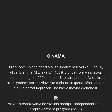
O NAMA
Preduzeće "Meridian" d.o.o. sa sjedištem u Velikoj Kladuši,
ulica Ibrahima Mržljaka 3/I, 100% u privatnom vlasništvu,
djeluje od augusta 2004. godine. U okviru preduzeća od kraja
2012. godine, pored izdavačke djelatnosti (periodična izdanja)
djeluje portal ReprezenT.ba kao osnovna djelatnost.
Program osnaživanja nezavisnih medija - Independent media
emprowerment program (IMEP)