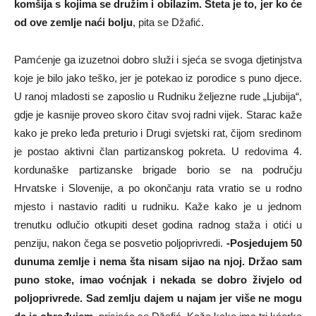
komšija s kojima se družim i obilazim. Šteta je to, jer ko će
od ove zemlje naći bolju
, pita se Džafić.
Pamćenje ga izuzetnoi dobro služi i sjeća se svoga djetinjstva
koje je bilo jako teško, jer je potekao iz porodice s puno djece.
U ranoj mladosti se zaposlio u Rudniku željezne rude „Ljubija“,
gdje je kasnije proveo skoro čitav svoj radni vijek. Starac kaže
kako je preko leđa preturio i Drugi svjetski rat, čijom sredinom
je postao aktivni član partizanskog pokreta. U redovima 4.
kordunaške partizanske brigade borio se na području
Hrvatske i Slovenije, a po okončanju rata vratio se u rodno
mjesto i nastavio raditi u rudniku. Kaže kako je u jednom
trenutku odlučio otkupiti deset godina radnog staža i otići u
penziju, nakon čega se posvetio poljoprivredi.
-Posjedujem 50
dunuma zemlje i nema šta nisam sijao na njoj. Držao sam
puno stoke, imao voćnjak i nekada se dobro živjelo od
poljoprivrede. Sad zemlju dajem u najam jer više ne mogu