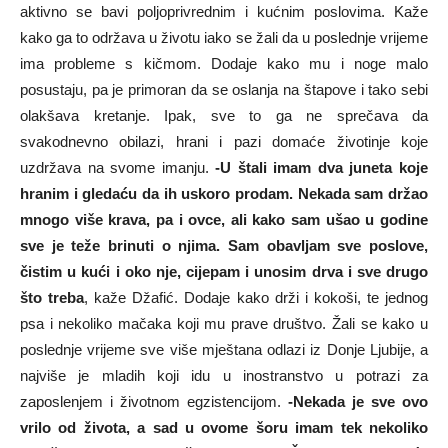
aktivno se bavi poljoprivrednim i kućnim poslovima. Kaže
kako ga to održava u životu iako se žali da u poslednje vrijeme
ima probleme s kičmom. Dodaje kako mu i noge malo
posustaju, pa je primoran da se oslanja na štapove i tako sebi
olakšava kretanje. Ipak, sve to ga ne sprečava da
svakodnevno obilazi, hrani i pazi domaće životinje koje
uzdržava na svome imanju.
-U štali imam dva juneta koje
hranim i gledaću da ih uskoro prodam. Nekada sam držao
mnogo više krava, pa i ovce, ali kako sam ušao u godine
sve je teže brinuti o njima. Sam obavljam sve poslove,
čistim u kući i oko nje, cijepam i unosim drva i sve drugo
što treba
, kaže Džafić. Dodaje kako drži i kokoši, te jednog
psa i nekoliko mačaka koji mu prave društvo. Žali se kako u
poslednje vrijeme sve više mještana odlazi iz Donje Ljubije, a
najviše je mladih koji idu u inostranstvo u potrazi za
zaposlenjem i životnom egzistencijom.
-Nekada je sve ovo
vrilo od života, a sad u ovome šoru imam tek nekoliko