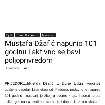
Vijesti
Bosna i Hercegovina
Istaknuto 1
Mustafa Džafić napunio 101
godinu i aktivno se bavi
poljoprivredom
11/03/2019
0
PRIJEDOR….Mustafa Džafić
iz Donje Ljubije, varošice
udaljene desetak kilometara od Prijedora, nedavno je napunio
101 godinu i najstariji je žitelj u ovome kraju. I pored tereta
tolikih godina na plećima, starac je i danas izuzetno vitalan i