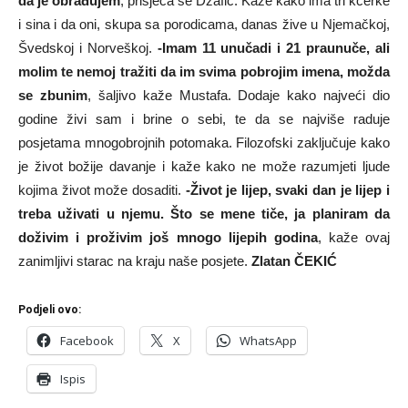
da je obrađujem
, prisjeća se Džafić. Kaže kako ima tri kćerke
i sina i da oni, skupa sa porodicama, danas žive u Njemačkoj,
Švedskoj i Norveškoj.
-Imam 11 unučadi i 21 praunuče, ali
molim te nemoj tražiti da im svima pobrojim imena, možda
se zbunim
, šaljivo kaže Mustafa. Dodaje kako najveći dio
godine živi sam i brine o sebi, te da se najviše raduje
posjetama mnogobrojnih potomaka. Filozofski zaključuje kako
je život božije davanje i kaže kako ne može razumjeti ljude
kojima život može dosaditi.
-Život je lijep, svaki dan je lijep i
treba uživati u njemu. Što se mene tiče, ja planiram da
doživim i proživim još mnogo lijepih godina
, kaže ovaj
zanimljivi starac na kraju naše posjete.
Zlatan ČEKIĆ
Podjeli ovo:
Facebook
X
WhatsApp
Ispis