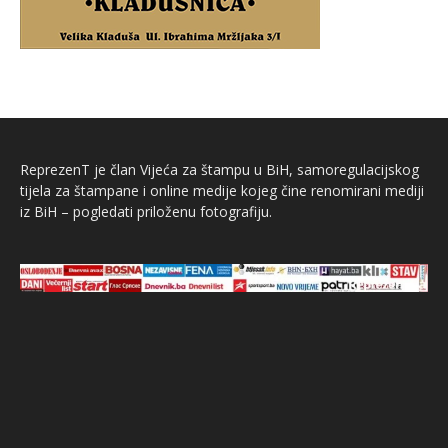
ReprezenT je član Vijeća za štampu u BiH, samoregulacijskog
tijela za štampane i online medije kojeg čine renomirani mediji
iz BiH – pogledati priloženu fotografiju.