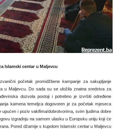
a Islamski centar u Maljevcu
 zvanični početak promidžbene kampanje za sakupljanje
ra u Maljevcu. Do sada su se uložila znatna sredstva za
đevinska dozvola postoji i potrebno je izvršiti određene
ganja kamena temeljca dogovoren je za početak mjeseca
e upućen i poziv vakifima/dobrotvorima, svim ljudima dobre
jegovu izgradnju na samom ulasku u Europsku uniju koji će
 strana. Pored džamije s kupolom Islamski centar u Maljevcu