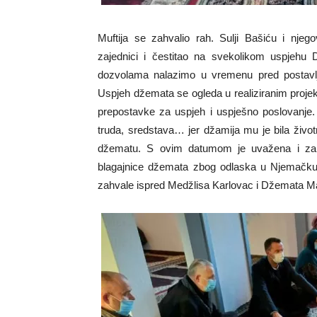
Muftija se zahvalio rah. Sulji Bašiću i njeg
zajednici i čestitao na svekolikom uspjeh
dozvolama nalazimo u vremenu pred postavl
Uspjeh džemata se ogleda u realiziranim projekti
prepostavke za uspjeh i uspješno poslovanje.
truda, sredstava… jer džamija mu je bila živo
džematu. S ovim datumom je uvažena i zamo
blagajnice džemata zbog odlaska u Njemačku. 
zahvale ispred Medžlisa Karlovac i Džemata M