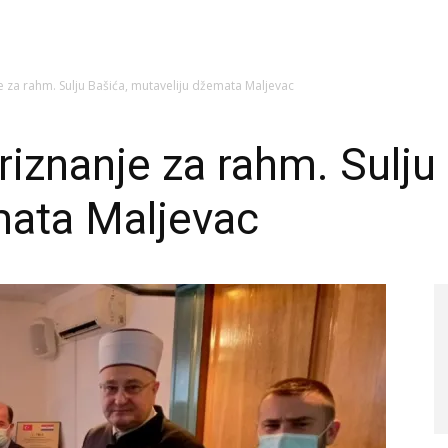
je za rahm. Sulju Bašića, mutaveliju džemata Maljevac
riznanje za rahm. Sulju
mata Maljevac