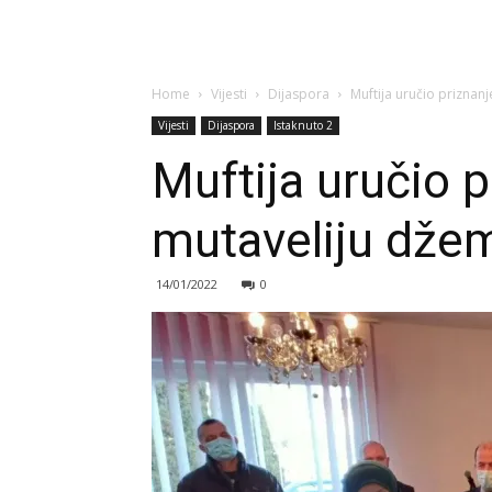
Home
Vijesti
Dijaspora
Muftija uručio priznan
Vijesti
Dijaspora
Istaknuto 2
Muftija uručio p
mutaveliju dže
14/01/2022
0