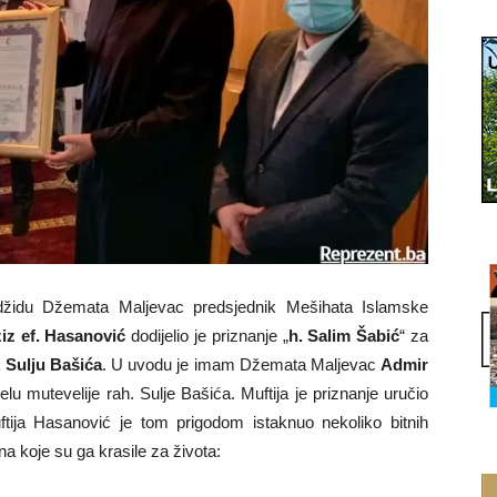
židu Džemata Maljevac predsjednik Mešihata Islamske
ziz ef. Hasanović
dodijelio je priznanje „
h. Salim Šabić
“ za
. Sulju Bašića
. U uvodu je imam Džemata Maljevac
Admir
jelu mutevelije rah. Sulje Bašića. Muftija je priznanje uručio
ftija Hasanović je tom prigodom istaknuo nekoliko bitnih
na koje su ga krasile za života: