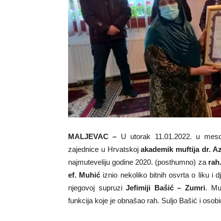
MALJEVAC –
U utorak 11.01.2022. u mesd
zajednice u Hrvatskoj
akademik muftija dr. A
najmuteveliju godine 2020. (posthumno) za
rah
ef. Muhić
iznio nekoliko bitnih osvrta o liku i d
njegovoj supruzi
Jefimiji Bašić – Zumri
. Mu
funkcija koje je obnašao rah. Suljo Bašić i osobi