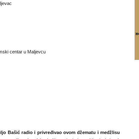
ljevac
mski centar u Maljevcu
uljo Bašić radio i privređivao ovom džematu i medžlisu