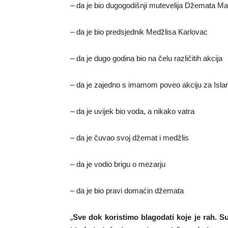
– da je bio dugogodišnji mutevelija Džemata Ma
– da je bio predsjednik Medžlisa Karlovac
– da je dugo godina bio na čelu različitih akcija
– da je zajedno s imamom poveo akciju za Isla
– da je uvijek bio voda, a nikako vatra
– da je čuvao svoj džemat i medžlis
– da je vodio brigu o mezarju
– da je bio pravi domaćin džemata
„
Sve dok koristimo blagodati koje je rah. S