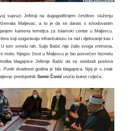
ovoj supruzi Jefimiji na dugogodišnjem čestitom služenju
u Džemata Maljevac, a to je da se danas s ishodovanim
janjem kamena temeljca za Islamski centar u Maljevcu.
ma koji osiguravaju infrastrukturu za rad i djelovanje kao i
 U tom smislu rah. Suljo Bašić nije žalio svoga vremena,
tni moto. Njegov život u Maljevcu je bio posvećen hizmetu
lba blagajnice Jefimije Bašić da se oslobodi poslova
Punih dvadeset godina je bila blagajnica. Njoj je u znak
aljevac predsjednik
Semir Čović
uručio buket cvijeća.