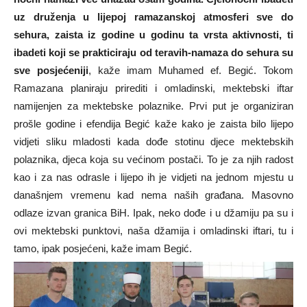
uz druženja u lijepoj ramazanskoj atmosferi sve do
sehura, zaista iz godine u godinu ta vrsta aktivnosti, ti
ibadeti koji se prakticiraju od teravih-namaza do sehura su
sve posjećeniji
, kaže imam Muhamed ef. Begić. Tokom
Ramazana planiraju prirediti i omladinski, mektebski iftar
namijenjen za mektebske polaznike. Prvi put je organiziran
prošle godine i efendija Begić kaže kako je zaista bilo lijepo
vidjeti sliku mladosti kada dođe stotinu djece mektebskih
polaznika, djeca koja su većinom postači. To je za njih radost
kao i za nas odrasle i lijepo ih je vidjeti na jednom mjestu u
današnjem vremenu kad nema naših građana. Masovno
odlaze izvan granica BiH. Ipak, neko dođe i u džamiju pa su i
ovi mektebski punktovi, naša džamija i omladinski iftari, tu i
tamo, ipak posjećeni, kaže imam Begić.