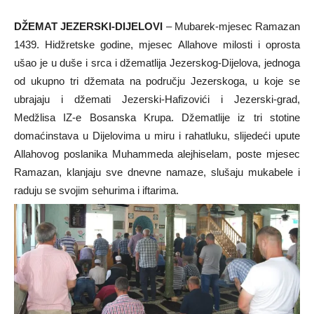
DŽEMAT JEZERSKI-DIJELOVI
– Mubarek-mjesec Ramazan
1439. Hidžretske godine, mjesec Allahove milosti i oprosta
ušao je u duše i srca i džematlija Jezerskog-Dijelova, jednoga
od ukupno tri džemata na području Jezerskoga, u koje se
ubrajaju i džemati Jezerski-Hafizovići i Jezerski-grad,
Medžlisa IZ-e Bosanska Krupa. Džematlije iz tri stotine
domaćinstava u Dijelovima u miru i rahatluku, slijedeći upute
Allahovog poslanika Muhammeda alejhiselam, poste mjesec
Ramazan, klanjaju sve dnevne namaze, slušaju mukabele i
raduju se svojim sehurima i iftarima.