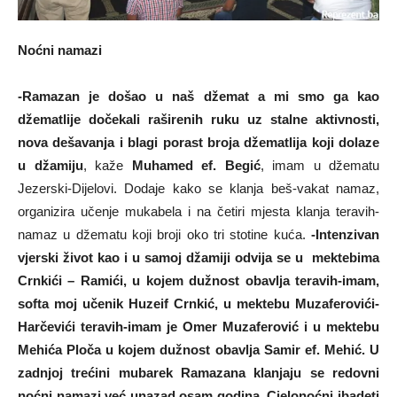
Noćni namazi
-Ramazan je došao u naš džemat a mi smo ga kao
džematlije dočekali raširenih ruku uz stalne aktivnosti,
nova dešavanja i blagi porast broja džematlija koji dolaze
u džamiju
, kaže
Muhamed ef. Begić
, imam u džematu
Jezerski-Dijelovi. Dodaje kako se klanja beš-vakat namaz,
organizira učenje mukabela i na četiri mjesta klanja teravih-
namaz u džematu koji broji oko tri stotine kuća.
-Intenzivan
vjerski život kao i u samoj džamiji odvija se u mektebima
Crnkići – Ramići, u kojem dužnost obavlja teravih-imam,
softa moj učenik Huzeif Crnkić, u mektebu Muzaferovići-
Harčevići teravih-imam je Omer Muzaferović i u mektebu
Mehića Ploča u kojem dužnost obavlja Samir ef. Mehić. U
zadnjoj trećini mubarek Ramazana klanjaju se redovni
noćni namazi već unazad osam godina. Cjelonoćni ibadeti