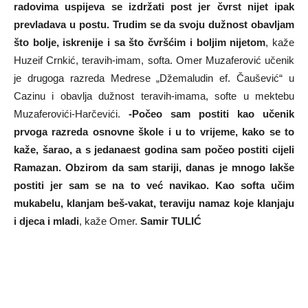
radovima uspijeva se izdržati post jer čvrst nijet ipak
prevladava u postu. Trudim se da svoju dužnost obavljam
što bolje, iskrenije i sa što čvršćim i boljim nijetom
, kaže
Huzeif Crnkić, teravih-imam, softa. Omer Muzaferović učenik
je drugoga razreda Medrese „Džemaludin ef. Čaušević“ u
Cazinu i obavlja dužnost teravih-imama, softe u mektebu
Muzaferovići-Harčevići.
-Počeo sam postiti kao učenik
prvoga razreda osnovne škole i u to vrijeme, kako se to
kaže, šarao, a s jedanaest godina sam počeo postiti cijeli
Ramazan. Obzirom da sam stariji, danas je mnogo lakše
postiti jer sam se na to već navikao. Kao softa učim
mukabelu, klanjam beš-vakat, teraviju namaz koje klanjaju
i djeca i mladi
, kaže Omer.
Samir TULIĆ