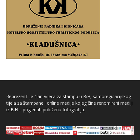
ReprezenT je član Vijeća za štampu u BiH, samoregulacijskog
tijela za štampane i online medije kojeg čine renomirani mediji
iz BiH – pogledati priloženu fotografiju.