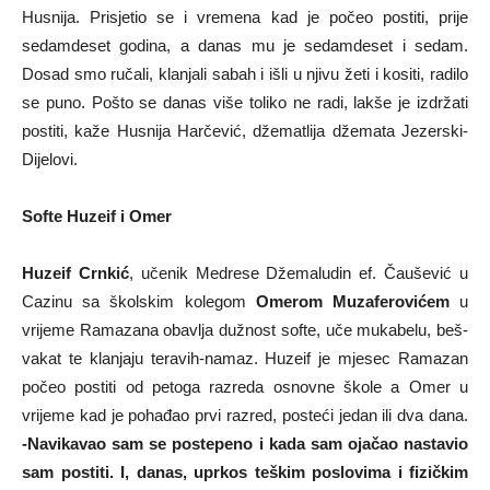
Husnija. Prisjetio se i vremena kad je počeo postiti, prije
sedamdeset godina, a danas mu je sedamdeset i sedam.
Dosad smo ručali, klanjali sabah i išli u njivu žeti i kositi, radilo
se puno. Pošto se danas više toliko ne radi, lakše je izdržati
postiti, kaže Husnija Harčević, džematlija džemata Jezerski-
Dijelovi.
Softe Huzeif i Omer
Huzeif Crnkić
, učenik Medrese Džemaludin ef. Čaušević u
Cazinu sa školskim kolegom
Omerom Muzaferovićem
u
vrijeme Ramazana obavlja dužnost softe, uče mukabelu, beš-
vakat te klanjaju teravih-namaz. Huzeif je mjesec Ramazan
počeo postiti od petoga razreda osnovne škole a Omer u
vrijeme kad je pohađao prvi razred, posteći jedan ili dva dana.
-Navikavao sam se postepeno i kada sam ojačao nastavio
sam postiti. I, danas, uprkos teškim poslovima i fizičkim