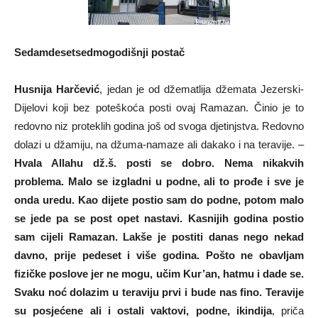
Sedamdesetsedmogodišnji postač
Husnija Harčević
, jedan je od džematlija džemata Jezerski-
Dijelovi koji bez poteškoća posti ovaj Ramazan. Činio je to
redovno niz proteklih godina još od svoga djetinjstva. Redovno
dolazi u džamiju, na džuma-namaze ali dakako i na teravije. –
Hvala Allahu dž.š. posti se dobro. Nema nikakvih
problema. Malo se izgladni u podne, ali to prođe i sve je
onda uredu. Kao dijete postio sam do podne, potom malo
se jede pa se post opet nastavi. Kasnijih godina postio
sam cijeli Ramazan. Lakše je postiti danas nego nekad
davno, prije pedeset i više godina. Pošto ne obavljam
fizičke poslove jer ne mogu, učim Kur’an, hatmu i dade se.
Svaku noć dolazim u teraviju prvi i bude nas fino. Teravije
su posjećene ali i ostali vaktovi, podne, ikindija
, priča