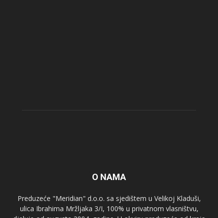
O NAMA
Preduzeće "Meridian" d.o.o. sa sjedištem u Velikoj Kladuši,
ulica Ibrahima Mržljaka 3/I, 100% u privatnom vlasništvu,