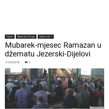
Vijesti
Bosanska Krupa
Istaknuto 1
Mubarek-mjesec Ramazan u
džematu Jezerski-Dijelovi
07/06/2018
0