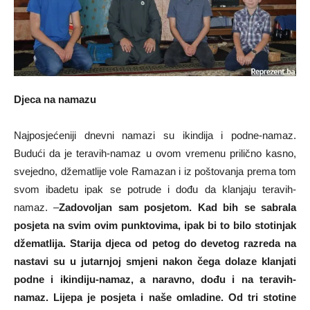
Djeca na namazu
Najposjećeniji dnevni namazi su ikindija i podne-namaz.
Budući da je teravih-namaz u ovom vremenu prilično kasno,
svejedno, džematlije vole Ramazan i iz poštovanja prema tom
svom ibadetu ipak se potrude i dođu da klanjaju teravih-
namaz. –
Zadovoljan sam posjetom. Kad bih se sabrala
posjeta na svim ovim punktovima, ipak bi to bilo stotinjak
džematlija. Starija djeca od petog do devetog razreda na
nastavi su u jutarnjoj smjeni nakon čega dolaze klanjati
podne i ikindiju-namaz, a naravno, dođu i na teravih-
namaz. Lijepa je posjeta i naše omladine. Od tri stotine