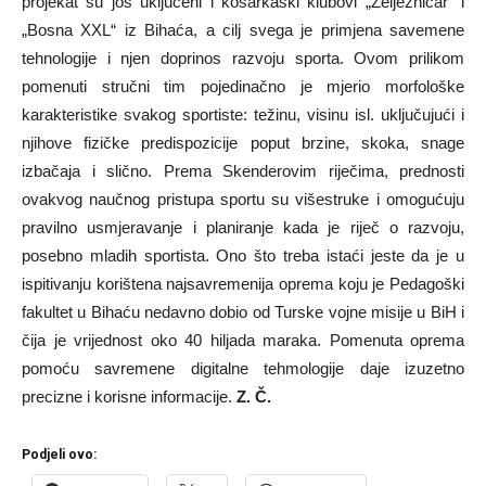
projekat su još uključeni i košarkaški klubovi „Željezničar“ i
„Bosna XXL“ iz Bihaća, a cilj svega je primjena savemene
tehnologije i njen doprinos razvoju sporta. Ovom prilikom
pomenuti stručni tim pojedinačno je mjerio morfološke
karakteristike svakog sportiste: težinu, visinu isl. uključujući i
njihove fizičke predispozicije poput brzine, skoka, snage
izbačaja i slično. Prema Skenderovim riječima, prednosti
ovakvog naučnog pristupa sportu su višestruke i omogućuju
pravilno usmjeravanje i planiranje kada je riječ o razvoju,
posebno mladih sportista. Ono što treba istaći jeste da je u
ispitivanju korištena najsavremenija oprema koju je Pedagoški
fakultet u Bihaću nedavno dobio od Turske vojne misije u BiH i
čija je vrijednost oko 40 hiljada maraka. Pomenuta oprema
pomoću savremene digitalne tehmologije daje izuzetno
precizne i korisne informacije.
Z. Č.
Podjeli ovo: