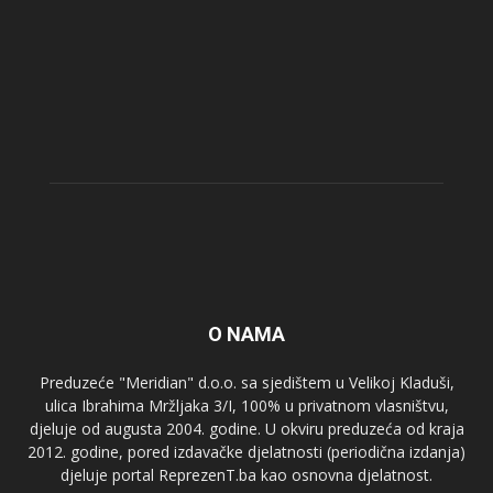
O NAMA
Preduzeće "Meridian" d.o.o. sa sjedištem u Velikoj Kladuši,
ulica Ibrahima Mržljaka 3/I, 100% u privatnom vlasništvu,
djeluje od augusta 2004. godine. U okviru preduzeća od kraja
2012. godine, pored izdavačke djelatnosti (periodična izdanja)
djeluje portal ReprezenT.ba kao osnovna djelatnost.