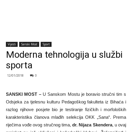
Vijesti
Sanski Most
Sport
Moderna tehnologija u službi
sporta
12/01/2018
0
SANSKI MOST –
U Sanskom Mostu je boravio stručni tim s
Odsjeka za tjelesnu kulturu Pedagoškog fakulteta iz Bihaća i
razlog njihove posjete bio je testiranje fizičkih i morfoloških
karakteristika članova mlađih selekcija OKK „Sana“. Prema
riječima vođe ovog stručnog tima,
dr. Nijaza Skendera
, u ovaj