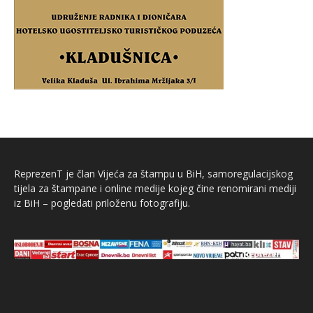
ReprezenT je član Vijeća za štampu u BiH, samoregulacijskog
tijela za štampane i online medije kojeg čine renomirani mediji
iz BiH – pogledati priloženu fotografiju.