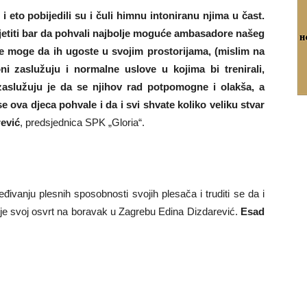
i i eto pobijedili su i čuli himnu intoniranu njima u čast.
jetiti bar da pohvali najbolje moguće ambasadore našeg
ne moge da ih ugoste u svojim prostorijama, (mislim na
oni zaslužuju i normalne uslove u kojima bi trenirali,
zaslužuju je da se njihov rad potpomogne i olakša, a
e ova djeca pohvale i da i svi shvate koliko veliku stvar
ević
, predsjednica SPK „Gloria“.
jeđivanju plesnih sposobnosti svojih plesača i truditi se da i
ila je svoj osvrt na boravak u Zagrebu Edina Dizdarević.
Esad