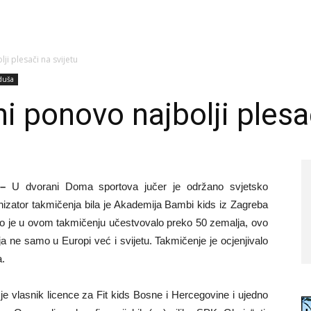
i plesači na svijetu
aduša
 ponovo najbolji plesač
–
U dvorani Doma sportova jučer je održano svjetsko
anizator takmičenja bila je Akademija Bambi kids iz Zagreba
ako je u ovom takmičenju učestvovalo preko 50 zemalja, ovo
 ne samo u Europi već i svijetu. Takmičenje je ocjenjivalo
a.
 je vlasnik licence za Fit kids Bosne i Hercegovine i ujedno