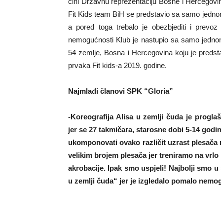
čini Državnu reprezentaciju Bosne i Hercegovine
Fit Kids team BiH se predstavio sa samo jedno
a pored toga trebalo je obezbjediti i prevoz
nemogućnosti Klub je nastupio sa samo jednom 
54 zemlje, Bosna i Hercegovina koju je predstav
prvaka Fit kids-a 2019. godine.
Najmlađi članovi SPK “Gloria”
-Koreografija Alisa u zemlji čuda je progl
jer se 27 takmičara, starosne dobi 5-14 godi
ukomponovati ovako različit uzrast plesača ni
velikim brojem plesača jer treniramo na vrl
akrobacije. Ipak smo uspjeli! Najbolji smo 
u zemlji čuda“ jer je izgledalo pomalo nemogu