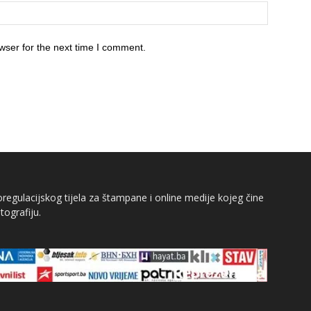
wser for the next time I comment.
egulacijskog tijela za štampane i online medije kojeg čine
tografiju.