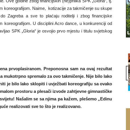
. Ove godine zbog financijskih (ne)prilika SPK „Gloria“, tj.
m koreografijom. Naime, kotizacije za takmičenje su skupe
 do Zagreba a sve to plaćaju roditelji i zbog financijske
koreografijom. U disciplini Acro dance, u konkurenciji od
ljao SPK „Gloria“ je osvojio prvo mjestu i titulu svjetskog
ašena prvoplasiranom. Preponosna sam na ovaj rezultat
na mukotrpno spremalo za ovo takmičenje. Nije bilo lako
ti je bilo lako sklopiti i uvježbati koreografiju sa ovako
o malom prostoru a plesači izvode zahtjevne gimnastičke
u svijetu! Našalim se sa njima pa kažem, plešemo „Edinu
će realizovati sve to što je realizovano.