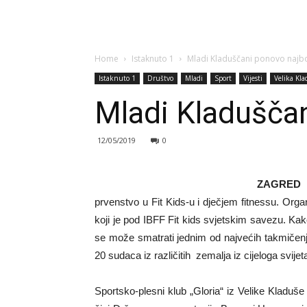
Home
Istaknuto 1
Mladi Kladuščani ponovo najbolj
Istaknuto 1
Društvo
Mladi
Sport
Vijesti
Velika Kl
Mladi Kladuščani
12/05/2019
0
ZAGRED 
prvenstvo u Fit Kids-u i dječjem fitnessu. Org
koji je pod IBFF Fit kids svjetskim savezu. K
se može smatrati jednim od najvećih takmičenja
20 sudaca iz različitih zemalja iz cijeloga svijet
Sportsko-plesni klub „Gloria“ iz Velike Kladuše