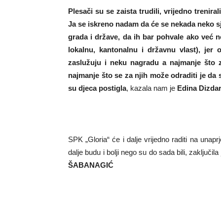
Plesači su se zaista trudili, vrijedno treniral
Ja se iskreno nadam da će se nekada neko s
grada i države, da ih bar pohvale ako već 
lokalnu, kantonalnu i državnu vlast), jer 
zaslužuju i neku nagradu a najmanje što 
najmanje što se za njih može odraditi je da s
su djeca postigla
, kazala nam je
Edina Dizdar
SPK „Gloria“ će i dalje vrijedno raditi na unapr
dalje budu i bolji nego su do sada bili, zaključ
ŠABANAGIĆ