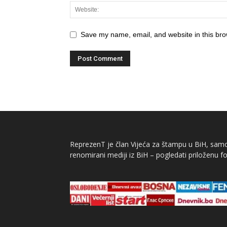
Save my name, email, and website in this bro
ReprezenT je član Vijeća za štampu u BiH, samor
renomirani mediji iz BiH – pogledati priloženu fo