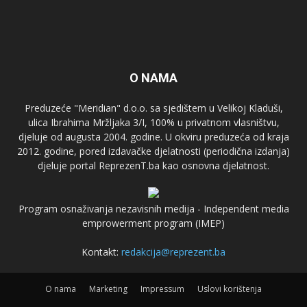
O NAMA
Preduzeće "Meridian" d.o.o. sa sjedištem u Velikoj Kladuši,
ulica Ibrahima Mržljaka 3/I, 100% u privatnom vlasništvu,
djeluje od augusta 2004. godine. U okviru preduzeća od kraja
2012. godine, pored izdavačke djelatnosti (periodična izdanja)
djeluje portal ReprezenT.ba kao osnovna djelatnost.
Program osnaživanja nezavisnih medija - Independent media
emprowerment program (IMEP)
Kontakt:
redakcija@reprezent.ba
O nama
Marketing
Impressum
Uslovi korištenja