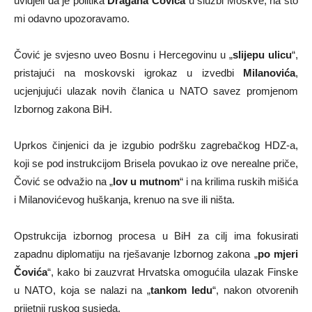
uvidjeli da je politika
Dragana Čovića
u službi Moskve, na što
mi odavno upozoravamo.
Čović je svjesno uveo Bosnu i Hercegovinu u „
slijepu ulicu
“,
pristajući na moskovski igrokaz u izvedbi
Milanovića
,
ucjenjujući ulazak novih članica u NATO savez promjenom
Izbornog zakona BiH.
Uprkos činjenici da je izgubio podršku zagrebačkog HDZ-a,
koji se pod instrukcijom Brisela povukao iz ove nerealne priče,
Čović se odvažio na „
lov u mutnom
“ i na krilima ruskih mišića
i Milanovićevog huškanja, krenuo na sve ili ništa.
Opstrukcija izbornog procesa u BiH za cilj ima fokusirati
zapadnu diplomatiju na rješavanje Izbornog zakona „
po mjeri
Čovića
“, kako bi zauzvrat Hrvatska omogućila ulazak Finske
u NATO, koja se nalazi na „
tankom ledu
“, nakon otvorenih
prijetnji ruskog susjeda.