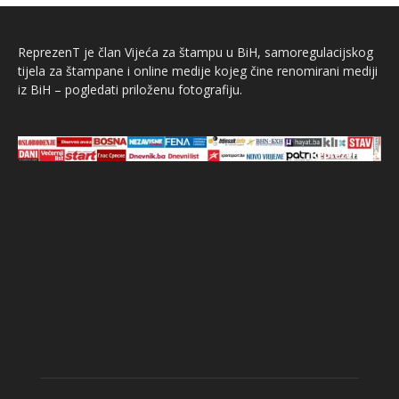
ReprezenT je član Vijeća za štampu u BiH, samoregulacijskog
tijela za štampane i online medije kojeg čine renomirani mediji
iz BiH – pogledati priloženu fotografiju.