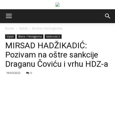
Home
Vijesti
Bosna i Hercegovina
Vijesti
Bosna i Hercegovina
Istaknuto 2
MIRSAD HADŽIKADIĆ:
Pozivam na oštre sankcije
Draganu Čoviću i vrhu HDZ-a
18/05/2022
0