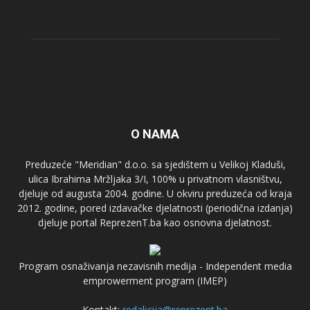
O NAMA
Preduzeće "Meridian" d.o.o. sa sjedištem u Velikoj Kladuši,
ulica Ibrahima Mržljaka 3/I, 100% u privatnom vlasništvu,
djeluje od augusta 2004. godine. U okviru preduzeća od kraja
2012. godine, pored izdavačke djelatnosti (periodična izdanja)
djeluje portal ReprezenT.ba kao osnovna djelatnost.
Program osnaživanja nezavisnih medija - Independent media
emprowerment program (IMEP)
Kontakt:
redakcija@reprezent.ba