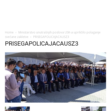
Home
Ministarstvo unutrašnjih poslova USK-a upriličilo polaganje
svečane zakletve
PRISEGAPOLICAJACAUSZ3
PRISEGAPOLICAJACAUSZ3