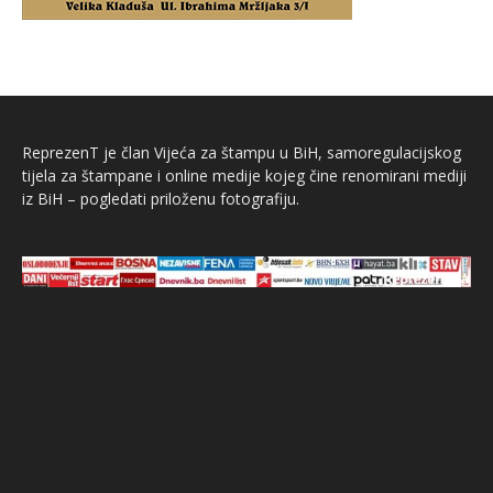
ReprezenT je član Vijeća za štampu u BiH, samoregulacijskog
tijela za štampane i online medije kojeg čine renomirani mediji
iz BiH – pogledati priloženu fotografiju.