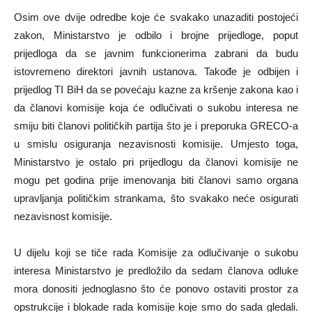
Osim ove dvije odredbe koje će svakako unazaditi postojeći
zakon, Ministarstvo je odbilo i brojne prijedloge, poput
prijedloga da se javnim funkcionerima zabrani da budu
istovremeno direktori javnih ustanova. Takođe je odbijen i
prijedlog TI BiH da se povećaju kazne za kršenje zakona kao i
da članovi komisije koja će odlučivati o sukobu interesa ne
smiju biti članovi političkih partija što je i preporuka GRECO-a
u smislu osiguranja nezavisnosti komisije. Umjesto toga,
Ministarstvo je ostalo pri prijedlogu da članovi komisije ne
mogu pet godina prije imenovanja biti članovi samo organa
upravljanja političkim strankama, što svakako neće osigurati
nezavisnost komisije.
U dijelu koji se tiče rada Komisije za odlučivanje o sukobu
interesa Ministarstvo je predložilo da sedam članova odluke
mora donositi jednoglasno što će ponovo ostaviti prostor za
opstrukcije i blokade rada komisije koje smo do sada gledali.