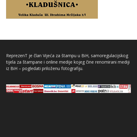
ReprezenT je član Vijeća za štampu u BiH, samoregulacijskog
tijela za štampane i online medije kojeg čine renomirani mediji
iz BiH – pogledati priloženu fotografiju.