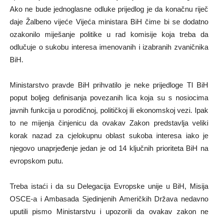
Ako ne bude jednoglasne odluke prijedlog je da konačnu riječ
daje Žalbeno vijeće Vijeća ministara BiH čime bi se dodatno
ozakonilo miješanje politike u rad komisije koja treba da
odlučuje o sukobu interesa imenovanih i izabranih zvaničnika
BiH.
Ministarstvo pravde BiH prihvatilo je neke prijedloge TI BiH
poput boljeg definisanja povezanih lica koja su s nosiocima
javnih funkcija u porodičnoj, političkoj ili ekonomskoj vezi. Ipak
to ne mijenja činjenicu da ovakav Zakon predstavlja veliki
korak nazad za cjelokupnu oblast sukoba interesa iako je
njegovo unaprjeđenje jedan je od 14 ključnih prioriteta BiH na
evropskom putu.
Treba istaći i da su Delegacija Evropske unije u BiH, Misija
OSCE-a i Ambasada Sjedinjenih Američkih Država nedavno
uputili pismo Ministarstvu i upozorili da ovakav zakon ne