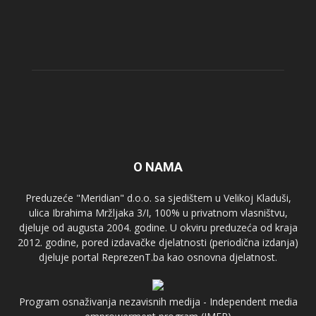
O NAMA
Preduzeće "Meridian" d.o.o. sa sjedištem u Velikoj Kladuši,
ulica Ibrahima Mržljaka 3/I, 100% u privatnom vlasništvu,
djeluje od augusta 2004. godine. U okviru preduzeća od kraja
2012. godine, pored izdavačke djelatnosti (periodična izdanja)
djeluje portal ReprezenT.ba kao osnovna djelatnost.
Program osnaživanja nezavisnih medija - Independent media