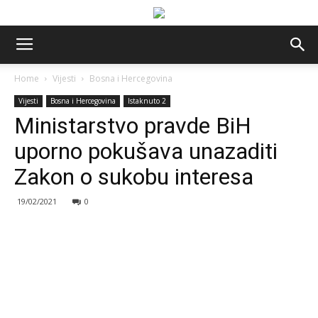
Home
Vijesti
Bosna i Hercegovina
Vijesti
Bosna i Hercegovina
Istaknuto 2
Ministarstvo pravde BiH
uporno pokušava unazaditi
Zakon o sukobu interesa
19/02/2021
0