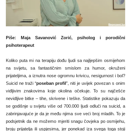
Piše: Maja Savanović Zorić, psiholog i porodični
psihoterapeut
Koliko puta mi na terapiju dođu ljudi sa najljepšim osmijehom
na svijetu, sa fantastičnim smislom za humor, okruženi
prijateljima, a iznutra nose ogromnu krivicu, nesigurnost i bol?
Suicid ne traži “
poseban profil
”, niti je uvijek povezan s onim
vidljivim znakovima koje okolina očekuje. To su najčešće
nevidljive bitke – tihe, skrivene i teške. Statistike pokazuju da
se godišnje u svijetu više od 700.000 ljudi odluči na suicid, a
zabrinjavajuće je da je među njima sve veći broj mladih. To je
podsjetnik da ne možemo mjeriti snagu čovjeka po osmijehu,
broju prijatelja ili uspjesima, jer ponekad iza svega toga stoji