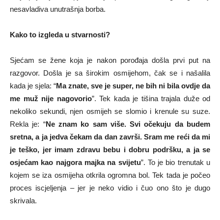
nesavladiva unutrašnja borba.
Kako to izgleda u stvarnosti?
Sjećam se žene koja je nakon porođaja došla prvi put na
razgovor. Došla je sa širokim osmijehom, čak se i našalila
kada je sjela: “
Ma znate, sve je super, ne bih ni bila ovdje da
me muž nije nagovorio
”. Tek kada je tišina trajala duže od
nekoliko sekundi, njen osmijeh se slomio i krenule su suze.
Rekla je: “
Ne znam ko sam više. Svi očekuju da budem
sretna, a ja jedva čekam da dan završi. Sram me reći da mi
je teško, jer imam zdravu bebu i dobru podršku, a ja se
osjećam kao najgora majka na svijetu
”. To je bio trenutak u
kojem se iza osmijeha otkrila ogromna bol. Tek tada je počeo
proces iscjeljenja – jer je neko vidio i čuo ono što je dugo
skrivala.