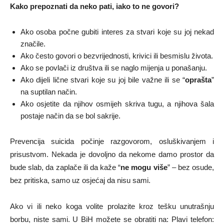
Kako prepoznati da neko pati, iako to ne govori?
Ako osoba počne gubiti interes za stvari koje su joj nekad
značile.
Ako često govori o bezvrijednosti, krivici ili besmislu života.
Ako se povlači iz društva ili se naglo mijenja u ponašanju.
Ako dijeli lične stvari koje su joj bile važne ili se “
oprašta
”
na suptilan način.
Ako osjetite da njihov osmijeh skriva tugu, a njihova šala
postaje način da se bol sakrije.
Prevencija suicida počinje razgovorom, osluškivanjem i
prisustvom. Nekada je dovoljno da nekome damo prostor da
bude slab, da zaplače ili da kaže “
ne mogu više
” – bez osude,
bez pritiska, samo uz osjećaj da nisu sami.
Ako vi ili neko koga volite prolazite kroz tešku unutrašnju
borbu, niste sami. U BiH možete se obratiti na: Plavi telefon: