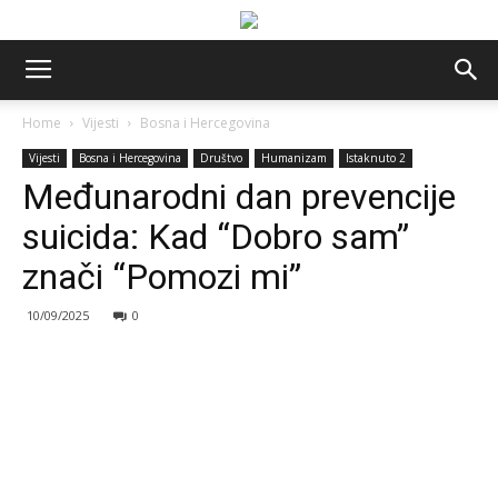
Home
Vijesti
Bosna i Hercegovina
Vijesti
Bosna i Hercegovina
Društvo
Humanizam
Istaknuto 2
Međunarodni dan prevencije
suicida: Kad “Dobro sam”
znači “Pomozi mi”
10/09/2025
0