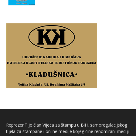
ReprezenT je član Vijeća za štampu u BiH, samoregulacijskog
tijela za štampane i online medije kojeg čine renomirani mediji