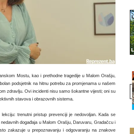
anskom Mostu, kao i prethodne tragedije u Malom Orašju,
u bolan podsjetnik na hitnu potrebu za promjenama u našem
nom zdravlju. Ovi incidenti nisu samo šokantne vijesti; oni su
lektivnih stavova i obrazovnih sistema.
ekciju: trenutni pristup prevenciji je nedovoljan. Kada se
ili nedavnih događaja u Malom Orašju, Daruvaru, Gradačcu i
esto zakazuje u prepoznavanju i odgovaranju na znakove