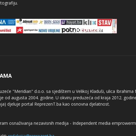
tografiju.
NAMA
uzeće "Meridian" d.o.o. sa sjedištem u Velikoj Kladuši, ulica Ibrahima
uje od augusta 2004. godine. U okviru preduzeća od kraja 2012. godine
nja) djeluje portal ReprezenT.ba kao osnovna djelatnost.
ram osnaživanja nezavisnih medija - Independent media emprowerm
akt:
redakcija@reprezent.ba