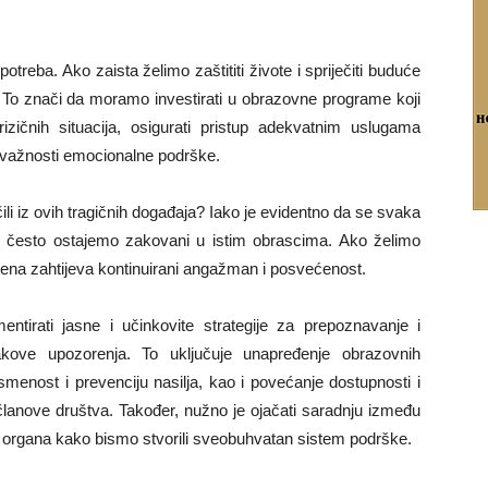
otreba. Ako zaista želimo zaštititi živote i spriječiti buduće
. To znači da moramo investirati u obrazovne programe koji
zičnih situacija, osigurati pristup adekvatnim uslugama
 o važnosti emocionalne podrške.
ili iz ovih tragičnih događaja? Iako je evidentno da se svaka
uke, često ostajemo zakovani u istim obrascima. Ako želimo
na zahtijeva kontinuirani angažman i posvećenost.
entirati jasne i učinkovite strategije za prepoznavanje i
kove upozorenja. To uključuje unapređenje obrazovnih
menost i prevenciju nasilja, kao i povećanje dostupnosti i
lanove društva. Također, nužno je ojačati saradnju između
ih organa kako bismo stvorili sveobuhvatan sistem podrške.