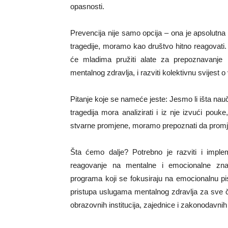
opasnosti.
Prevencija nije samo opcija – ona je apsolutna p
tragedije, moramo kao društvo hitno reagovati
će mladima pružiti alate za prepoznavanje ri
mentalnog zdravlja, i razviti kolektivnu svijest
Pitanje koje se nameće jeste: Jesmo li išta nauč
tragedija mora analizirati i iz nje izvući po
stvarne promjene, moramo prepoznati da promje
Šta ćemo dalje? Potrebno je razviti i implem
reagovanje na mentalne i emocionalne zna
programa koji se fokusiraju na emocionalnu pis
pristupa uslugama mentalnog zdravlja za sve č
obrazovnih institucija, zajednice i zakonodavn