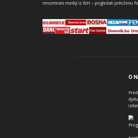
renomirani mediji iz BiH – pogledati priloženu fo
O 
Pred
djel
izda
Prog
Kont