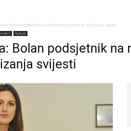
stva: Bolan podsjetnik na neophodnost prevencije i podizanja svijesti
aknuto 2
Kultura
a: Bolan podsjetnik na
izanja svijesti