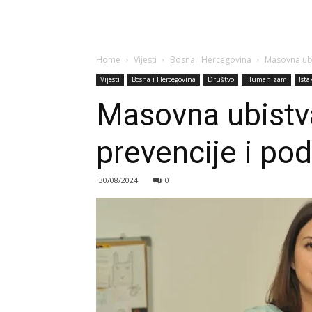
Home
Vijesti
Bosna i Hercegovina
Masovna ubi
Vijesti
Bosna i Hercegovina
Društvo
Humanizam
Ist
Masovna ubistv
prevencije i pod
30/08/2024
0