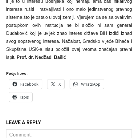
li je to u interesu Bošnjaka koji nemaju ama baš nikakvog
interesa rušiti i razvaljivati i ono malo jedinstvenog pravnog
sistema što je ostalo u ovoj zemlji. Vjerujem da se sa ovakvim
postupkom ovih institucija ne bi složio ni sam general
Dudaković koji je uvijek znao interes države BiH izdići iznad
svog sopstvenog interesa. Nažalost, Gradsko vijeće Bihaća i
Skupština USK-a nisu položili ovaj veoma značajan pravni
ispit.
Prof. dr. Nedžad Bašić
Podjeli ovo:
Facebook
X
WhatsApp
Ispis
LEAVE A REPLY