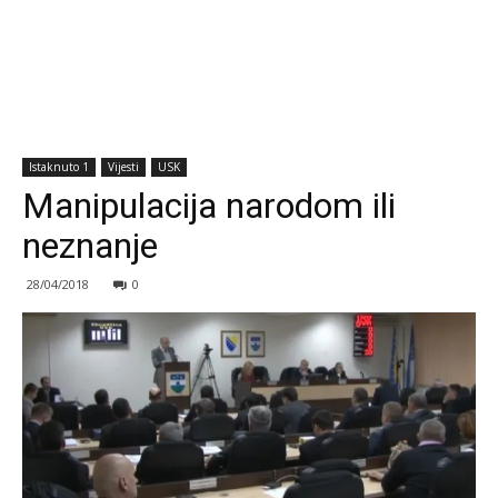
Istaknuto 1
Vijesti
USK
Manipulacija narodom ili
neznanje
28/04/2018
0