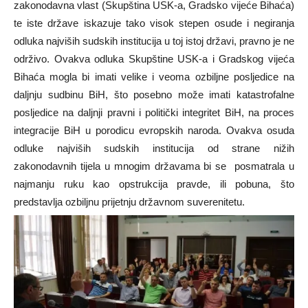
zakonodavna vlast (Skupština USK-a, Gradsko vijeće Bihaća)
te iste države iskazuje tako visok stepen osude i negiranja
odluka najviših sudskih institucija u toj istoj državi, pravno je ne
održivo. Ovakva odluka Skupštine USK-a i Gradskog vijeća
Bihaća mogla bi imati velike i veoma ozbiljne posljedice na
daljnju sudbinu BiH, što posebno može imati katastrofalne
posljedice na daljnji pravni i politički integritet BiH, na proces
integracije BiH u porodicu evropskih naroda. Ovakva osuda
odluke najviših sudskih institucija od strane nižih
zakonodavnih tijela u mnogim državama bi se posmatrala u
najmanju ruku kao opstrukcija pravde, ili pobuna, što
predstavlja ozbiljnu prijetnju državnom suverenitetu.