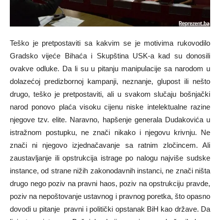
Teško je pretpostaviti sa kakvim se je motivima rukovodilo
Gradsko vijeće Bihaća i Skupština USK-a kad su donosili
ovakve odluke. Da li su u pitanju manipulacije sa narodom u
dolazećoj predizbornoj kampanji, neznanje, glupost ili nešto
drugo, teško je pretpostaviti, ali u svakom slučaju bošnjački
narod ponovo plaća visoku cijenu niske intelektualne razine
njegove tzv. elite. Naravno, hapšenje generala Dudakovića u
istražnom postupku, ne znači nikako i njegovu krivnju. Ne
znači ni njegovo izjednačavanje sa ratnim zločincem. Ali
zaustavljanje ili opstrukcija istrage po nalogu najviše sudske
instance, od strane nižih zakonodavnih instanci, ne znači ništa
drugo nego poziv na pravni haos, poziv na opstrukciju pravde,
poziv na nepoštovanje ustavnog i pravnog poretka, što opasno
dovodi u pitanje pravni i politički opstanak BiH kao države. Da