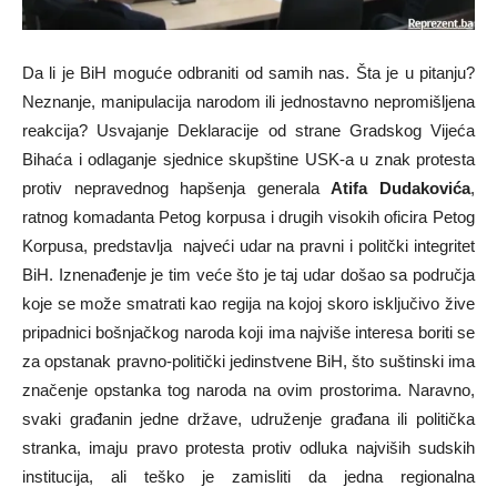
Da li je BiH moguće odbraniti od samih nas. Šta je u pitanju?
Neznanje, manipulacija narodom ili jednostavno nepromišljena
reakcija? Usvajanje Deklaracije od strane Gradskog Vijeća
Bihaća i odlaganje sjednice skupštine USK-a u znak protesta
protiv nepravednog hapšenja generala
Atifa Dudakovića
,
ratnog komadanta Petog korpusa i drugih visokih oficira Petog
Korpusa, predstavlja najveći udar na pravni i politčki integritet
BiH. Iznenađenje je tim veće što je taj udar došao sa područja
koje se može smatrati kao regija na kojoj skoro isključivo žive
pripadnici bošnjačkog naroda koji ima najviše interesa boriti se
za opstanak pravno-politički jedinstvene BiH, što suštinski ima
značenje opstanka tog naroda na ovim prostorima. Naravno,
svaki građanin jedne države, udruženje građana ili politička
stranka, imaju pravo protesta protiv odluka najviših sudskih
institucija, ali teško je zamisliti da jedna regionalna