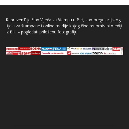
ReprezenT je član Vijeća za štampu u BiH, samoregulacijskog
tijela za štampane i online medije kojeg čine renomirani mediji
iz BiH – pogledati priloženu fotografiju.