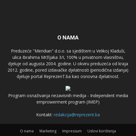
O NAMA
Preduzeće "Meridian" d.o.o. sa sjedištem u Velikoj Kladuši,
ulica Ibrahima Mržljaka 3/I, 100% u privatnom vlasništvu,
djeluje od augusta 2004. godine. U okviru preduzeća od kraja
2012. godine, pored izdavačke djelatnosti (periodična izdanja)
djeluje portal ReprezenT.ba kao osnovna djelatnost.
Program osnaživanja nezavisnih medija - Independent media
emprowerment program (IMEP)
Kontakt:
redakcija@reprezent.ba
O nama
Marketing
Impressum
Uslovi korištenja