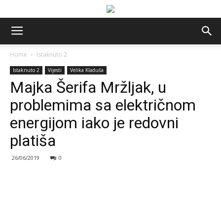
Home
Istaknuto 2
Istaknuto 2
Vijesti
Velika Kladuša
Majka Šerifa Mržljak, u
problemima sa električnom
energijom iako je redovni
platiša
26/06/2019
0