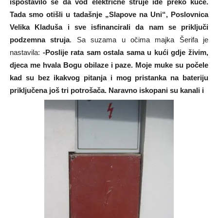
ispostavilo se da vod električne struje ide preko kuće.
Tada smo otišli u tadašnje „Slapove na Uni“, Poslovnica
Velika Kladuša i sve isfinancirali da nam se priključi
podzemna struja
. Sa suzama u očima majka Šerifa je
nastavila:
-Poslije rata sam ostala sama u kući gdje živim,
djeca me hvala Bogu obilaze i paze. Moje muke su počele
kad su bez ikakvog pitanja i mog pristanka na bateriju
priključena još tri potrošača. Naravno iskopani su kanali i