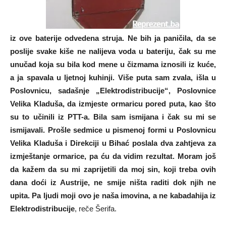
iz ove baterije odvedena struja. Ne bih ja paničila, da se
poslije svake kiše ne nalijeva voda u bateriju, čak su me
unučad koja su bila kod mene u čizmama iznosili iz kuće,
a ja spavala u ljetnoj kuhinji. Više puta sam zvala, išla u
Poslovnicu, sadašnje „Elektrodistribucije“, Poslovnice
Velika Kladuša, da izmjeste ormaricu pored puta, kao što
su to učinili iz PTT-a. Bila sam ismijana i čak su mi se
ismijavali. Prošle sedmice u pismenoj formi u Poslovnicu
Velika Kladuša i Direkciji u Bihać poslala dva zahtjeva za
izmještanje ormarice, pa ću da vidim rezultat. Moram još
da kažem da su mi zaprijetili da moj sin, koji treba ovih
dana doći iz Austrije, ne smije ništa raditi dok njih ne
upita. Pa ljudi moji ovo je naša imovina, a ne kabadahija iz
Elektrodistribucije
, reče Šerifa.