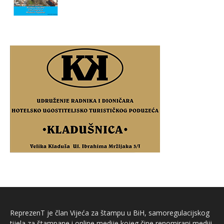
ReprezenT je član Vijeća za štampu u BiH, samoregulacijskog
tijela za štampane i online medije kojeg čine renomirani mediji