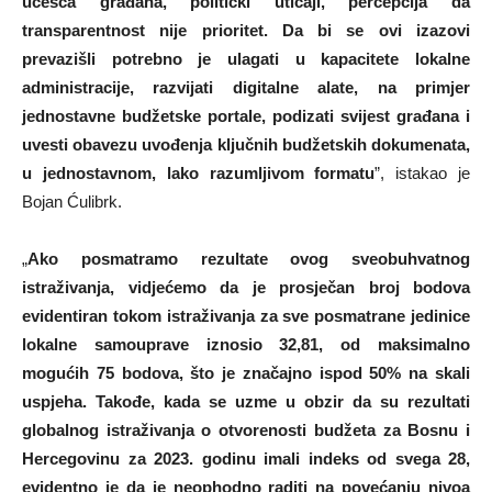
učešća građana, politički uticaji, percepcija da
transparentnost nije prioritet. Da bi se ovi izazovi
prevazišli potrebno je ulagati u kapacitete lokalne
administracije, razvijati digitalne alate, na primjer
jednostavne budžetske portale, podizati svijest građana i
uvesti obavezu uvođenja ključnih budžetskih dokumenata,
u jednostavnom, lako razumljivom formatu
”, istakao je
Bojan Ćulibrk.
„
Ako posmatramo rezultate ovog sveobuhvatnog
istraživanja, vidjećemo da je prosječan broj bodova
evidentiran tokom istraživanja za sve posmatrane jedinice
lokalne samouprave iznosio 32,81, od maksimalno
mogućih 75 bodova, što je značajno ispod 50% na skali
uspjeha. Takođe, kada se uzme u obzir da su rezultati
globalnog istraživanja o otvorenosti budžeta za Bosnu i
Hercegovinu za 2023. godinu imali indeks od svega 28,
evidentno je da je neophodno raditi na povećanju nivoa