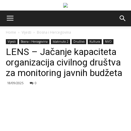
Home
Vijesti
Bosna i Hercegovina
Vijesti
Bosna i Hercegovina
Istaknuto 2
Društvo
Kultura
NVO
LENS – Jačanje kapaciteta
organizacija civilnog društva
za monitoring javnih budžeta
18/09/2025
0