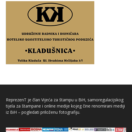
ReprezenT je član Vijeća za štampu u BiH, samoregulacijskog
tijela za štampane i online medije kojeg čine renomirani mediji
iz BiH – pogledati priloženu fotografiju.