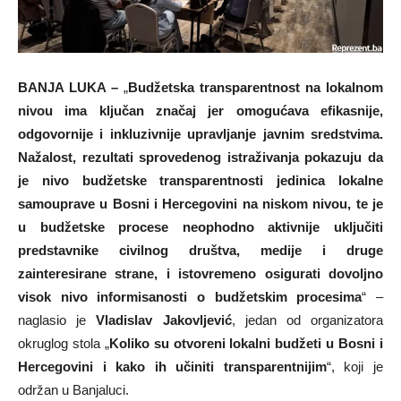
BANJA LUKA –
„
Budžetska transparentnost na lokalnom
nivou ima ključan značaj jer omogućava efikasnije,
odgovornije i inkluzivnije upravljanje javnim sredstvima.
Nažalost, rezultati sprovedenog istraživanja pokazuju da
je nivo budžetske transparentnosti jedinica lokalne
samouprave u Bosni i Hercegovini na niskom nivou, te je
u budžetske procese neophodno aktivnije uključiti
predstavnike civilnog društva, medije i druge
zainteresirane strane, i istovremeno osigurati dovoljno
visok nivo informisanosti o budžetskim procesima
“ –
naglasio je
Vladislav Jakovljević
, jedan od organizatora
okruglog stola „
Koliko su otvoreni lokalni budžeti u Bosni i
Hercegovini i kako ih učiniti transparentnijim
“, koji je
održan u Banjaluci.