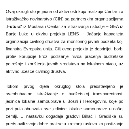
Ovaj okrugli sto je jedna od aktivnosti koju realizuje Centar za
istraživačko novinarstvo (CIN) sa partnerskim organizacijama
„
Futura
“ iz Mostara i Centar za istraživanja i studije – GEA iz
Banje Luke u okviru projekta LENS – Jačanje kapaciteta
organizacija civilnog društva za monitoring javnih budžeta koji
finansira Evropska unija. Cilj ovog projekta je doprinijeti borbi
protiv korupcije kroz podizanje nivoa praćenja budžetske
potrošnje i korištenja javnih sredstava na lokalnom nivou, uz
aktivno učešće civilnog društva.
Tokom prvog dijela okruglog stola predstavljeno je
sveobuhvatno istraživanje o budžetskoj transparentnosti
jedinica lokalne samouprave u Bosni i Hercegovini, koje po
prvi puta obuhvata sve jedinice lokalne samouprave u našoj
zemlji. U nastavku događaja gradovi Bihać i Gradiška su
predstavili svoje dobre prakse u kreiranju uslova za postizanje