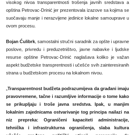
visokog nivoa transparentnosti trošenja javnih sredstava a
opština Petrovac-Drinić jer prezentovala izazove sa kojima se
suočavaju manje i nerazvijene jedinice lokalne samouprave u
ovom procesu.
Bojan Ćulibrk
, samostalni stručni saradnik za opšte i upravne
poslove, privredu i preduzetništvo, javne nabavke i ljudske
resurse opštine Petrovac-Drinić naglašava koliko je važan
aspekt budžetske transprentnosti i učešće svih zainteresiranih
strana u budžetskom procesu na lokalnom nivou.
„
Transparentnost budžeta podrazumijeva da građani imaju
pravovremene, tačne i razumljive informacije o tome kako
se prikupljaju i troše javna sredstva. Ipak, u manjim
lokalnim zajednicama ostvarivanje tog principa nailazi na
niz prepreka: Ograničeni kapaciteti administracije,
tehnička i infrastrukturna ograničenja, slaba kultura