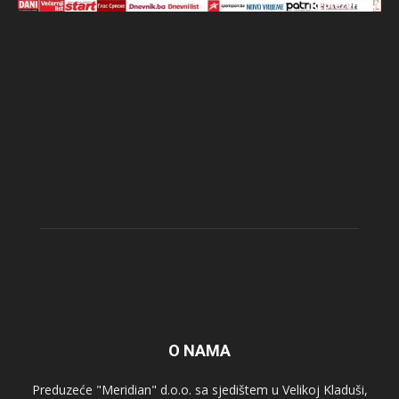
O NAMA
Preduzeće "Meridian" d.o.o. sa sjedištem u Velikoj Kladuši,