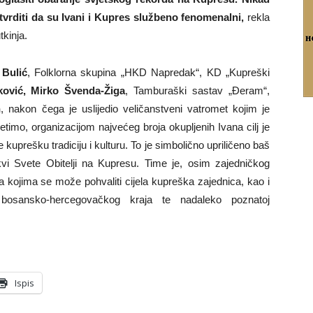
vrditi da su Ivani i Kupres službeno fenomenalni,
rekla
kinja.
 Bulić
, Folklorna skupina „HKD Napredak“, KD „Kupreški
ović, Mirko Švenda-Žiga
, Tamburaški sastav „Đeram“,
n
, nakon čega je uslijedio veličanstveni vatromet kojim je
timo, organizacijom najvećeg broja okupljenih Ivana cilj je
e kuprešku tradiciju i kulturu. To je simbolično upriličeno baš
kvi Svete Obitelji na Kupresu. Time je, osim zajedničkog
ma kojima se može pohvaliti cijela kupreška zajednica, kao i
 bosansko-hercegovačkog kraja te nadaleko poznatoj
Ispis