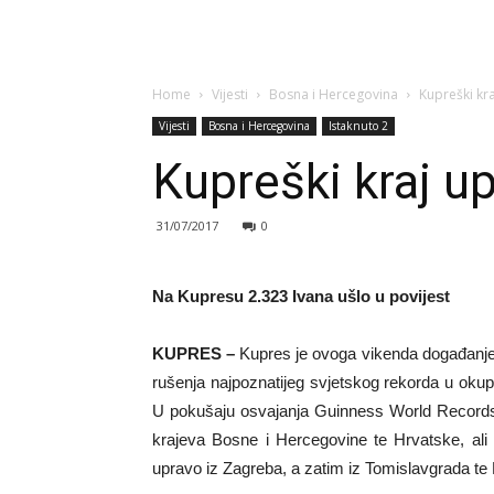
Home
Vijesti
Bosna i Hercegovina
Kupreški kr
Vijesti
Bosna i Hercegovina
Istaknuto 2
Kupreški kraj u
31/07/2017
0
Na Kupresu 2.323 Ivana ušlo u povijest
KUPRES –
Kupres je ovoga vikenda događanjem
rušenja najpoznatijeg svjetskog rekorda u okup
U pokušaju osvajanja Guinness World Records™ 
krajeva Bosne i Hercegovine te Hrvatske, ali i
upravo iz Zagreba, a zatim iz Tomislavgrada te 