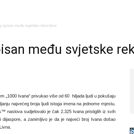
aj upisan među svjetske rekordere
pisan među svjetske re
 „1000 Ivana“ privukao više od 60 hiljada ljudi u pokušaju
ljanju najvećeg broja ljudi istoga imena na jednome mjestu.
naslova sudjelovalo je čak 2.325 Ivana pristiglih iz svih
 dijaspore, a zanimljivo je da je najveći broj Ivana došao
Livna.