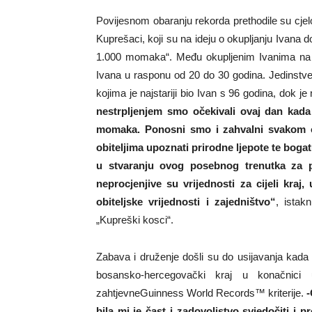
Povijesnom obaranju rekorda prethodile su cjelo
Kuprešaci, koji su na ideju o okupljanju Ivana d
1.000 momaka“. Među okupljenim Ivanima na 
Ivana u rasponu od 20 do 30 godina. Jedinstveno 
kojima je najstariji bio Ivan s 96 godina, dok j
nestrpljenjem smo očekivali ovaj dan kad
momaka. Ponosni smo i zahvalni svakom od
obiteljima upoznati prirodne ljepote te bogat
u stvaranju ovog posebnog trenutka za po
neprocjenjive su vrijednosti za cijeli kraj,
obiteljske vrijednosti i zajedništvo“
, istak
„Kupreški kosci“.
Zabava i druženje došli su do usijavanja kada 
bosansko-hercegovački kraj u konačnici u
zahtjevneGuinness World Records™ kriterije.
bila mi je čast i zadovoljstvo svjedočiti i 