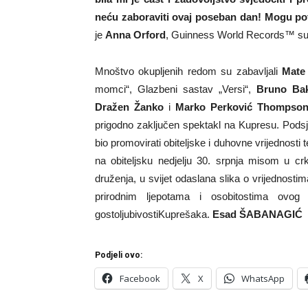
neću zaboraviti ovaj poseban dan! Mogu pot
je
Anna Orford
, Guinness World Records™ sut
Mnoštvo okupljenih redom su zabavljali
Mate
momci“, Glazbeni sastav „Versi“,
Bruno Bak
Dražen Žanko
i
Marko Perković Thompso
prigodno zaključen spektakl na Kupresu. Podsje
bio promovirati obiteljske i duhovne vrijednosti t
na obiteljsku nedjelju 30. srpnja misom u cr
druženja, u svijet odaslana slika o vrijednosti
prirodnim ljepotama i osobitostima ovog
gostoljubivostiKuprešaka.
Esad ŠABANAGIĆ
Podjeli ovo:
Facebook
X
WhatsApp