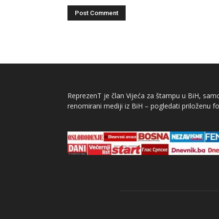
ReprezenT je član Vijeća za štampu u BiH, samor
renomirani mediji iz BiH – pogledati priloženu fo