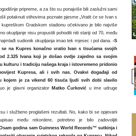
godišnje pripreme, a za što su ponajviše bili zaslužni sami
ošli potaknuti stihovima poznate pjesme „Vratit će se Ivan s
kupreškom Gradskom stadionu očekivano je bilo najviše
okupljanje nisu propustili pohoditi niti stariji od 70, među
e najmlađi sudionik okupljanja imao tek mjesec i pol dana.
-S
a se na Kupres konačno vratio Ivan s tisućama svojih
 2.325 Ivana koji je došao ovdje zajedno sa svojim
u kulturu i tradiciju našega kraja i istovremeno pridonio
vijest Kupresa, ali i svih nas. Ovakvi događaji od
 u kojem je za vikend 60 tisuća ljudi svih dobi slavilo
nuo je glavni organizator
Matko Ćurković
u ime udruge
su i službeno proglašeni rezultati. No, kako bi se opjevani
pisao među rekordere, potrebno je bilo zadovoljiti
-Osam godina sam Guinness World Records™ sutkinja i
proglasiti obaranje svjetskog rekorda na Kupresu. Nikad