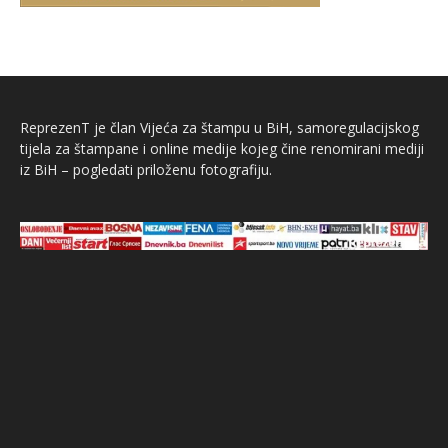
ReprezenT je član Vijeća za štampu u BiH, samoregulacijskog
tijela za štampane i online medije kojeg čine renomirani mediji
iz BiH – pogledati priloženu fotografiju.