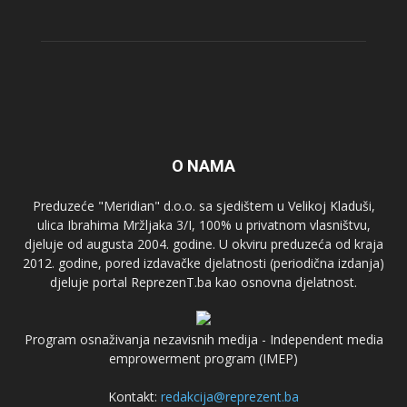
O NAMA
Preduzeće "Meridian" d.o.o. sa sjedištem u Velikoj Kladuši,
ulica Ibrahima Mržljaka 3/I, 100% u privatnom vlasništvu,
djeluje od augusta 2004. godine. U okviru preduzeća od kraja
2012. godine, pored izdavačke djelatnosti (periodična izdanja)
djeluje portal ReprezenT.ba kao osnovna djelatnost.
Program osnaživanja nezavisnih medija - Independent media
emprowerment program (IMEP)
Kontakt:
redakcija@reprezent.ba