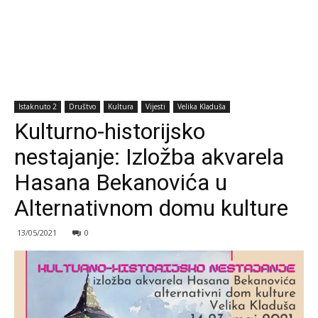
Istaknuto 2
Društvo
Kultura
Vijesti
Velika Kladuša
Kulturno-historijsko
nestajanje: Izložba akvarela
Hasana Bekanovića u
Alternativnom domu kulture
13/05/2021
0