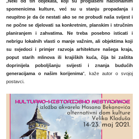
„
Neki od tih objekata, koji su proglašeni nacionalnim
spomenicima kulture, već su u stanju propadanja i
neupitno je da će nestati ako se ne probudi naša svijest i
ne počne se djelovati sa konkretnim, planskim i stručnim
planiranjem i zahvatima. Ne treba posebno isticati i
nebrigu lokalnih vlasti o manje važnim, ali objektima koji
su svjedoci i primjer razvoja arhitekture našega kraja,
poput starih mlinova ili krajiških kuća, čija bi zaštita
doprinijela poboljšanju svijesti i znanja budućih
generacijama o našim korijenima
“, kaže autor o svojoj
postavci.