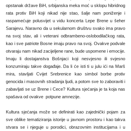
opstanak države BiH, srbijanska meka moć u sklopu hibridnog
rata protiv BiH koji nikad nije stao, šalje nam poniženje i
raspamećuje polusvijet u vidu koncerta Lepe Brene u šeher
Sarajevu. Naravno da u sekularnom društvu svako ima pravo
na svoj stav, ali i veterani odbrambeno-oslobodilačkog rata,
kao i sve patriote Bosne imaju pravo na svoj. Ovakve podvale
otvaraju nam nikad zacijeljene rane, bude uspomene i emocije.
Imaju li dostajanstva Bošnjaci koji nesvjesno ili svjesno
konzumiraju takve događaje. Da li će isti ti u julu ići na Marš
mira, stavljati Cvijet Srebrenice kao simbol borbe protiv
genocida i masovnih stradanja ljudi, a potom sve to zaboraviti i
zabavljati se uz Brene i Cece? Kultura sjećanja je ta koja nas
spašava od ovakve potpune amnezije.
Kultura sjećanja može se definirati kao zajednički pojam za
sve oblike tematiziranja istorije u javnom prostoru i kao takva
stvara se i njeguje u porodici, obrazovnim institucijama i u