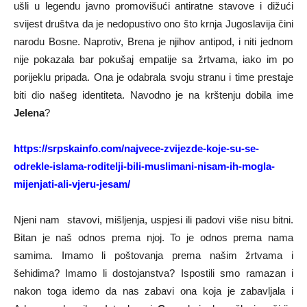
ušli u legendu javno promovišući antiratne stavove i dižući
svijest društva da je nedopustivo ono što krnja Jugoslavija čini
narodu Bosne. Naprotiv, Brena je njihov antipod, i niti jednom
nije pokazala bar pokušaj empatije sa žrtvama, iako im po
porijeklu pripada. Ona je odabrala svoju stranu i time prestaje
biti dio našeg identiteta. Navodno je na krštenju dobila ime
Jelena
?
https://srpskainfo.com/najvece-zvijezde-koje-su-se-
odrekle-islama-roditelji-bili-muslimani-nisam-ih-mogla-
mijenjati-ali-vjeru-jesam/
Njeni nam stavovi, mišljenja, uspjesi ili padovi više nisu bitni.
Bitan je naš odnos prema njoj. To je odnos prema nama
samima. Imamo li poštovanja prema našim žrtvama i
šehidima? Imamo li dostojanstva? Ispostili smo ramazan i
nakon toga idemo da nas zabavi ona koja je zabavljala i