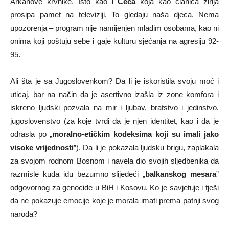
Arkanove krvnike. Isto kao i
Ceca
koja kao članica žirija
prosipa pamet na televiziji. To gledaju naša djeca. Nema
upozorenja – program nije namijenjen mladim osobama, kao ni
onima koji poštuju sebe i gaje kulturu sjećanja na agresiju 92-
95.
Ali šta je sa Jugoslovenkom? Da li je iskoristila svoju moć i
uticaj, bar na način da je asertivno izašla iz zone komfora i
iskreno ljudski pozvala na mir i ljubav, bratstvo i jedinstvo,
jugoslovenstvo (za koje tvrdi da je njen identitet, kao i da je
odrasla po „
moralno-etičkim kodeksima koji su imali jako
visoke vrijednosti
”). Da li je pokazala ljudsku brigu, zaplakala
za svojom rodnom Bosnom i navela dio svojih sljedbenika da
razmisle kuda idu bezumno slijedeći „
balkanskog mesara
”
odgovornog za genocide u BiH i Kosovu. Ko je savjetuje i tješi
da ne pokazuje emocije koje je morala imati prema patnji svog
naroda?