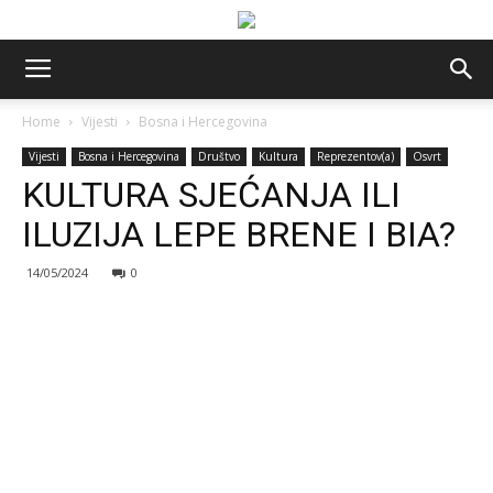
Home
Vijesti
Bosna i Hercegovina
Vijesti
Bosna i Hercegovina
Društvo
Kultura
Reprezentov(a)
Osvrt
KULTURA SJEĆANJA ILI
ILUZIJA LEPE BRENE I BIA?
14/05/2024
0