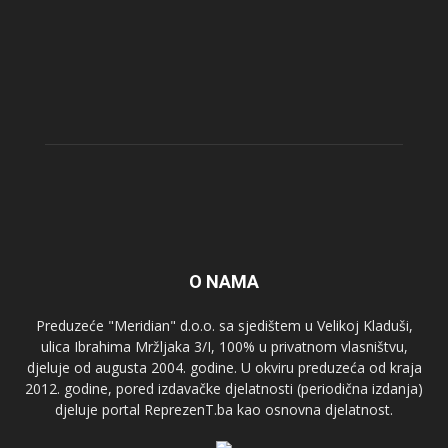
O NAMA
Preduzeće "Meridian" d.o.o. sa sjedištem u Velikoj Kladuši,
ulica Ibrahima Mržljaka 3/I, 100% u privatnom vlasništvu,
djeluje od augusta 2004. godine. U okviru preduzeća od kraja
2012. godine, pored izdavačke djelatnosti (periodična izdanja)
djeluje portal ReprezenT.ba kao osnovna djelatnost.