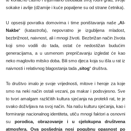
sokake i avlije (džamije i kuće popaljene su od strane četnika).
U opsesiji povratka domovima i time poništavanja naše „
Al-
Nakbe
“ (katastrofa), nepovratno je izgubljena mladost,
bezbrižnost, naivnost, ali i mnogi životi. Bezbrižan način života
koji smo vodili do tada, ostat će nedostižan budućim
generacijama, a u usmenom prepričavanju izgledat će kao
neko maglovito mitsko doba. Bili smo djeca koja su išla u rat iz
naivnosti i relativnog blagostanja tada „
sitog
“ društva.
To društvo imalo je svoje vrijednosti, mitove i heroje za koje
smo na neki način ostali vezani, pa makar i podsvjesno. Sve
to tvori amalgam različitih kultura sjećanja na protekli rat, te je
svako doživljava na svoj način. Na našu kulturu sjećanja, kao i
formiranje nacionalnog identiteta, utiču mnogi faktori a osnovni
su
porodica, obrazovanje i u cjelokupna društvena
atmosfera. Ova posljednja nosi pogubnu opasnost po