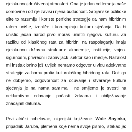
cjelokupnoj društvenoj atmosferi. Ona je jedan od temelja naše
domovine i od nje zavisi i njena budućnost. Srbijanske političke
elite to razumiju i koriste perfidne strategije da nam hibridnim
ratom unište, izobliče i korumpiraju kulturu sjećanja. Da bi
uništio jedan narod prvo moraš uništiti njegovu kulturu. Za
razliku od klasičnog rata za hibridni na raspolaganju imaju
cjelokupnu državnu strukturu: akademije, institucije, vojno-
sigurnosni, privredni i zabavljački sektor kao i medije. Nažalost
mi institucionlno još uvijek nemamo odgovor u vidu adekvatne
strategije za borbu protiv kulturološkog hibridnog rata. Dok ga
ne dobijemo, odgovornost za očuvanje i stvaranje kulture
sjećanja je na nama samima i ne smijemo je svesti na
deklarativno odavanje počasti žrtvama i obilježavanje
značajnih datuma.
Prvi afrički nobelovac, nigerijski književnik
Wole Soyinka
,
pripadnik Jaruba, plemena koje nema svoje pismo, istakao je: