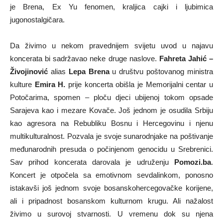
je Brena, Ex Yu fenomen, kraljica cajki i ljubimica
jugonostalgičara.
Da živimo u nekom pravednijem svijetu uvod u najavu
koncerata bi sadržavao neke druge naslove.
Fahreta Jahić –
Živojinović
alias
Lepa Brena
u društvu poštovanog ministra
kulture
Emira H.
prije koncerta obišla je Memorijalni centar u
Potočarima, spomen – ploču djeci ubijenoj tokom opsade
Sarajeva kao i mezare Kovače. Još jednom je osudila Srbiju
kao agresora na Rebubliku Bosnu i Hercegovinu i njenu
multikulturalnost. Pozvala je svoje sunarodnjake na poštivanje
međunarodnih presuda o počinjenom genocidu u Srebrenici.
Sav prihod koncerata darovala je udruženju
Pomozi.ba
.
Koncert je otpočela sa emotivnom sevdalinkom, ponosno
istakavši još jednom svoje bosanskohercegovačke korijene,
ali i pripadnost bosanskom kulturnom krugu. Ali nažalost
živimo u surovoj stvarnosti. U vremenu dok su njena