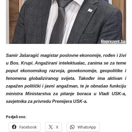
Samir Jašaragić magistar poslovne ekonomije, rođen i živi
u Bos. Krupi. Angažirani intelektualac, zanima se za teme
poput ekonomskog razvoja, geoekonomije, geopolitike i
fenomena globaliziranog svijeta. Također ima aktivan i
zapažen politički i javni angažman, te je obnašao funkciju
ministra Ministarstva za pitanje boraca u Vladi USK-a,
savjetnika za privredu Premijera USK-a.
Podjeli ovo:
Facebook
X
WhatsApp