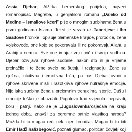
Assia Djebar
, Alžirka berberskog porijekla, najveći
romanopisac Magreba, u genijalnom romanu „
Daleko od
Medine – Ismailove kćeri
” piše o mnogim sudbinama žena u
prvm godinama Islama. Tekst je vezan uz
Taberijeve
i
Ibn
Saadove
hronike i opisuje plemenske kraljice, proročice, žene
vojskovođe, one koje se pokoravaju ili ne pokoravaju Allahu u
Arabiji u nemiru. Sve one imaju svoju priču i svoju sudbinu.
Djebar oživljava njihove sudbine, nakon što ih je vrijeme
preinačilo i te žene svelo na šutnju i rezignaciju. Žene su
nježna, intuitivna i emotivna bića, pa nas Djebar uvodi u
njihove skrivene misli i razotkriva njihove nutrašnje emocije.
Nije laka sudbina žena u prelomnim trenucima istorije. Dušu i
emocije teško je obuzdati. Pogotovo kad svjedoče nepravdi,
bolu i patnji. Kako se je „
Jugoslovenka
”osjećala na kraju
jednog doba, znavši za ogromne patnje vlastitog naroda?
Možda bi to mogao reći neki njen hroničar. Mogao bi to biti
Emir Hadžihafizbegović
, poznati glumac, političar, čovjek koji