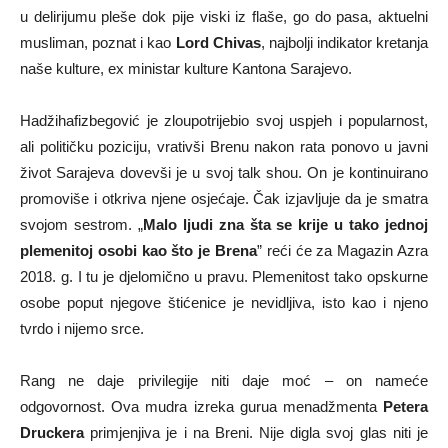
u delirijumu pleše dok pije viski iz flaše, go do pasa, aktuelni
musliman, poznat i kao
Lord Chivas
, najbolji indikator kretanja
naše kulture, ex ministar kulture Kantona Sarajevo.
Hadžihafizbegović je zloupotrijebio svoj uspjeh i popularnost,
ali političku poziciju, vrativši Brenu nakon rata ponovo u javni
život Sarajeva dovevši je u svoj talk shou. On je kontinuirano
promoviše i otkriva njene osjećaje. Čak izjavljuje da je smatra
svojom sestrom. „
Malo ljudi zna šta se krije u tako jednoj
plemenitoj osobi kao što je Brena
” reći će za Magazin Azra
2018. g. I tu je djelomično u pravu. Plemenitost tako opskurne
osobe poput njegove štićenice je nevidljiva, isto kao i njeno
tvrdo i nijemo srce.
Rang ne daje privilegije niti daje moć – on nameće
odgovornost. Ova mudra izreka gurua menadžmenta
Petera
Druckera
primjenjiva je i na Breni. Nije digla svoj glas niti je