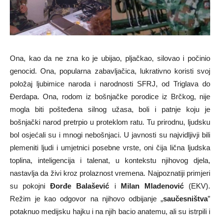
Ona, kao da ne zna ko je ubijao, pljačkao, silovao i počinio
genocid. Ona, popularna zabavljačica, lukrativno koristi svoj
položaj ljubimice naroda i narodnosti SFRJ, od Triglava do
Đerdapa. Ona, rodom iz bošnjačke porodice iz Brčkog, nije
mogla biti pošteđena silnog užasa, boli i patnje koju je
bošnjački narod pretrpio u proteklom ratu. Tu prirodnu, ljudsku
bol osjećali su i mnogi nebošnjaci. U javnosti su najvidljivji bili
plemeniti ljudi i umjetnici posebne vrste, oni čija lična ljudska
toplina, inteligencija i talenat, u kontekstu njihovog djela,
nastavlja da živi kroz prolaznost vremena. Najpoznatiji primjeri
su pokojni
Đorđe Balašević
i
Milan Mladenović
(EKV).
Režim je kao odgovor na njihovo odbijanje „
saučesništva
”
potaknuo medijsku hajku i na njih bacio anatemu, ali su istrpili i