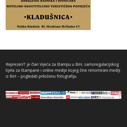
ReprezenT je član Vijeća za štampu u BiH, samoregulacijskog
tijela za štampane i online medije kojeg čine renomirani mediji
iz BiH – pogledati priloženu fotografiju.