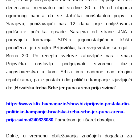
decenijama, vjerovatno od sredine 80-ih. Pored ulaganja
ogromnog napora da se Jahićka nonšalantno pojavi u
Sarajevu, ponižavajući nas 12 dana prije obilježavanja
godišnjice početka opsade Sarajeva od strane JNA i
paravojnih formacija SDS-a, jugonostalgičnom tržištu
ponuđena je i snajka
Prijovićka
, kao svojevrstan surogat –
Brena 2.0. Po receptu svekrve zabavljaće nas i snaja
Prijovićka nastavlja podgrijavati stvorenu iluziju
Jugoslovenstva u kom Srbija ima nadmoć nad drugim
republikama, pa je postala i dio političke kampanje izjavljujući
da: „
Hrvatska treba Srbe jer puna arena prija svima
“.
https://www.klix.ba/magazin/showbiz/prijovic-postala-dio-
politicke-kampanje-hrvatska-treba-srbe-jer-puna-arena-
prija-svima/240323080
Pametnom je i išaret dovoljan.
Dakle, u vremenu obilježavanja značajnih događaja za