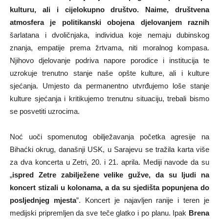
kulturu, ali i cijelokupno društvo. Naime, društvena
atmosfera je politikanski obojena djelovanjem raznih
šarlatana i dvoličnjaka, individua koje nemaju dubinskog
znanja, empatije prema žrtvama, niti moralnog kompasa.
Njihovo djelovanje podriva napore porodice i institucija te
uzrokuje trenutno stanje naše opšte kulture, ali i kulture
sjećanja. Umjesto da permanentno utvrđujemo loše stanje
kulture sjećanja i kritikujemo trenutnu situaciju, trebali bismo
se posvetiti uzrocima.
Noć uoči spomenutog obilježavanja početka agresije na
Bihaćki okrug, današnji USK, u Sarajevu se tražila karta više
za dva koncerta u Zetri, 20. i 21. aprila. Mediji navode da su
„
ispred Zetre zabilježene velike gužve, da su ljudi na
koncert stizali u kolonama, a da su sjedišta popunjena do
posljednjeg mjesta
”. Koncert je najavljen ranije i teren je
medijski pripremljen da sve teče glatko i po planu. Ipak
Brena