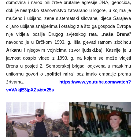
domovina i narod bili žrtve brutalne agresije JNA, genocida,
dok je nesrpsko stanovništvo zatvarano u logore, u kojima je
mučeno i ubijano, žene sistematski silovane, djeca Sarajeva
ciljano ubijana snajperima i ostalog zla što ga gospođa Evropa
nije vidjela poslije Drugog svjetskog rata, „
naša Brena
”
navodno je u Brčkom 1993. g. išla pjevati ratnom zločincu
Arkanu
i njegovim vojnicima (izvor ljudski.ba). Kasnije je u
javnost dospio video iz 1993. g. na kojem se može vidjeti
Brena u posjeti 2. Semberskoj brigadi odjevena u maskirnu
uniformu govori o „
politici mira
” bez imalo empatije prema
žrtvama.
https://www.youtube.com/watch?
v=VAkjE3jpXZs&t=25s