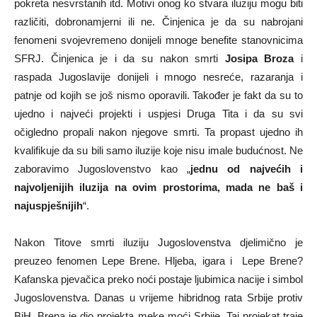
pokreta nesvrstanih itd. Motivi onog ko stvara iluziju mogu biti
različiti, dobronamjerni ili ne. Činjenica je da su nabrojani
fenomeni svojevremeno donijeli mnoge benefite stanovnicima
SFRJ. Činjenica je i da su nakon smrti
Josipa Broza
i
raspada Jugoslavije donijeli i mnogo nesreće, razaranja i
patnje od kojih se još nismo oporavili. Također je fakt da su to
ujedno i najveći projekti i uspjesi Druga Tita i da su svi
očigledno propali nakon njegove smrti. Ta propast ujedno ih
kvalifikuje da su bili samo iluzije koje nisu imale budućnost. Ne
zaboravimo Jugoslovenstvo kao „
jednu od najvećih i
najvoljenijih iluzija na ovim prostorima, mada ne baš i
najuspješnijih
“.
Nakon Titove smrti iluziju Jugoslovenstva djelimično je
preuzeo fenomen Lepe Brene. Hljeba, igara i Lepe Brene?
Kafanska pjevačica preko noći postaje ljubimica nacije i simbol
Jugoslovenstva. Danas u vrijeme hibridnog rata Srbije protiv
BiH, Brena je dio projekta meke moći Srbije. Taj projekat traje