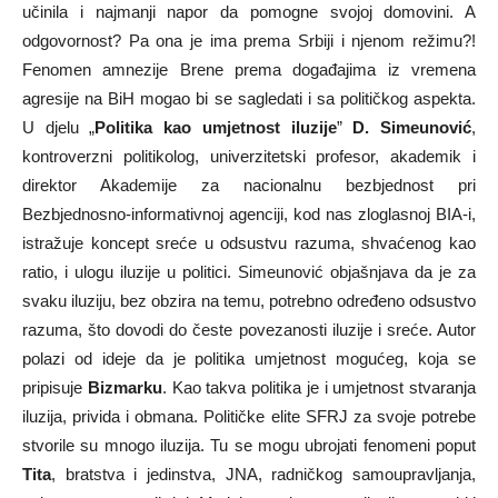
učinila i najmanji napor da pomogne svojoj domovini. A
odgovornost? Pa ona je ima prema Srbiji i njenom režimu?!
Fenomen amnezije Brene prema događajima iz vremena
agresije na BiH mogao bi se sagledati i sa političkog aspekta.
U djelu „
Politika kao umjetnost iluzije
”
D. Simeunović
,
kontroverzni politikolog, univerzitetski profesor, akademik i
direktor Akademije za nacionalnu bezbjednost pri
Bezbjednosno-informativnoj agenciji, kod nas zloglasnoj BIA-i,
istražuje koncept sreće u odsustvu razuma, shvaćenog kao
ratio, i ulogu iluzije u politici. Simeunović objašnjava da je za
svaku iluziju, bez obzira na temu, potrebno određeno odsustvo
razuma, što dovodi do česte povezanosti iluzije i sreće. Autor
polazi od ideje da je politika umjetnost mogućeg, koja se
pripisuje
Bizmarku
. Kao takva politika je i umjetnost stvaranja
iluzija, privida i obmana. Političke elite SFRJ za svoje potrebe
stvorile su mnogo iluzija. Tu se mogu ubrojati fenomeni poput
Tita
, bratstva i jedinstva, JNA, radničkog samoupravljanja,