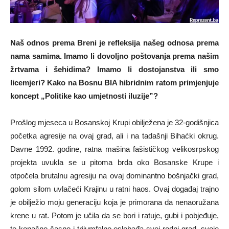
Naš odnos prema Breni je refleksija našeg odnosa prema
nama samima. Imamo li dovoljno poštovanja prema našim
žrtvama i šehidima? Imamo li dostojanstva ili smo
licemjeri? Kako na Bosnu BIA hibridnim ratom primjenjuje
koncept „Politike kao umjetnosti iluzije”?
Prošlog mjeseca u Bosanskoj Krupi obilježena je 32-godišnjica
početka agresije na ovaj grad, ali i na tadašnji Bihaćki okrug.
Davne 1992. godine, ratna mašina fašističkog velikosrpskog
projekta uvukla se u pitoma brda oko Bosanske Krupe i
otpočela brutalnu agresiju na ovaj dominantno bošnjački grad,
golom silom uvlačeći Krajinu u ratni haos. Ovaj događaj trajno
je obilježio moju generaciju koja je primorana da nenaoružana
krene u rat. Potom je učila da se bori i ratuje, gubi i pobjeđuje,
te konačno časno i trijumfalno oslobađa svoj rodni grad, svoje