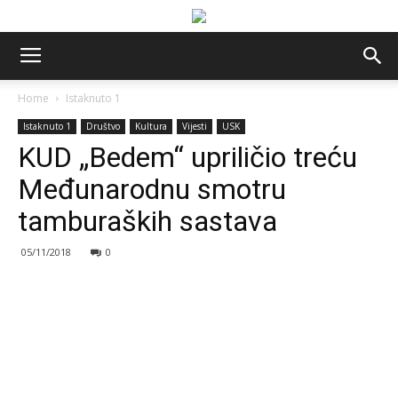
Home
Istaknuto 1
Istaknuto 1
Društvo
Kultura
Vijesti
USK
KUD „Bedem“ upriličio treću
Međunarodnu smotru
tamburaških sastava
05/11/2018
0