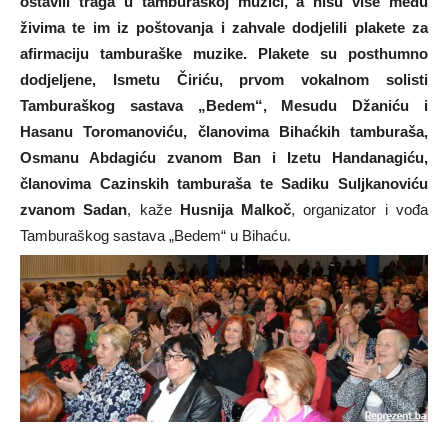
ostavili traga u tamburaškoj muzici, a nisu više među
živima te im iz poštovanja i zahvale dodjelili plakete za
afirmaciju tamburaške muzike. Plakete su posthumno
dodjeljene, Ismetu Čiriću, prvom vokalnom solisti
Tamburaškog sastava „Bedem“, Mesudu Džaniću i
Hasanu Toromanoviću, članovima Bihaćkih tamburaša,
Osmanu Abdagiću zvanom Ban i Izetu Handanagiću,
članovima Cazinskih tamburaša te Sadiku Suljkanoviću
zvanom Sadan
, kaže
Husnija Malkoč
, organizator i vođa
Tamburaškog sastava „Bedem“ u Bihaću.