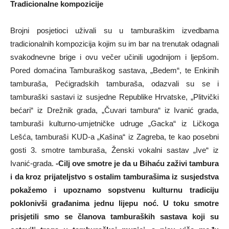
Tradicionalne kompozicije
Brojni posjetioci uživali su u tamburaškim izvedbama
tradicionalnih kompozicija kojim su im bar na trenutak odagnali
svakodnevne brige i ovu večer učinili ugodnijom i ljepšom.
Pored domaćina Tamburaškog sastava, „Bedem“, te Enkinih
tamburaša, Pećigradskih tamburaša, odazvali su se i
tamburaški sastavi iz susjedne Republike Hrvatske, „Plitvički
bećari“ iz Drežnik grada, „Čuvari tambura“ iz Ivanić grada,
tamburaši kulturno-umjetničke udruge „Gacka“ iz Ličkoga
Lešća, tamburaši KUD-a „Kašina“ iz Zagreba, te kao posebni
gosti 3. smotre tamburaša, Ženski vokalni sastav „Ive“ iz
Ivanić-grada.
-Cilj ove smotre je da u Bihaću zaživi tambura
i da kroz prijateljstvo s ostalim tamburašima iz susjedstva
pokažemo i upoznamo sopstvenu kulturnu tradiciju
poklonivši građanima jednu lijepu noć. U toku smotre
prisjetili smo se članova tamburaških sastava koji su