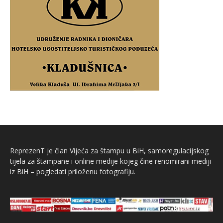
ReprezenT je član Vijeća za štampu u BiH, samoregulacijskog
tijela za štampane i online medije kojeg čine renomirani mediji
iz BiH – pogledati priloženu fotografiju.