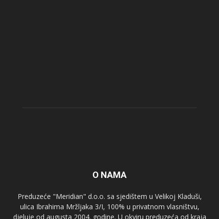
O NAMA
Preduzeće "Meridian" d.o.o. sa sjedištem u Velikoj Kladuši,
ulica Ibrahima Mržljaka 3/I, 100% u privatnom vlasništvu,
djeluje od augusta 2004. godine. U okviru preduzeća od kraja