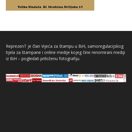
ReprezenT je član Vijeća za štampu u BiH, samoregulacijskog
tijela za štampane i online medije kojeg čine renomirani mediji
iz BiH – pogledati priloženu fotografiju.