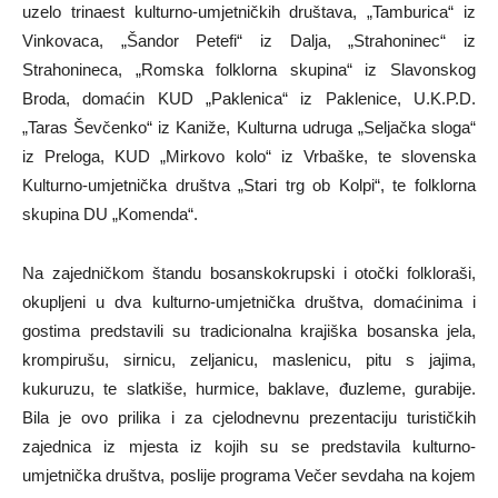
uzelo trinaest kulturno-umjetničkih društava, „Tamburica“ iz
Vinkovaca, „Šandor Petefi“ iz Dalja, „Strahoninec“ iz
Strahonineca, „Romska folklorna skupina“ iz Slavonskog
Broda, domaćin KUD „Paklenica“ iz Paklenice, U.K.P.D.
„Taras Ševčenko“ iz Kaniže, Kulturna udruga „Seljačka sloga“
iz Preloga, KUD „Mirkovo kolo“ iz Vrbaške, te slovenska
Kulturno-umjetnička društva „Stari trg ob Kolpi“, te folklorna
skupina DU „Komenda“.
Na zajedničkom štandu bosanskokrupski i otočki folkloraši,
okupljeni u dva kulturno-umjetnička društva, domaćinima i
gostima predstavili su tradicionalna krajiška bosanska jela,
krompirušu, sirnicu, zeljanicu, maslenicu, pitu s jajima,
kukuruzu, te slatkiše, hurmice, baklave, đuzleme, gurabije.
Bila je ovo prilika i za cjelodnevnu prezentaciju turističkih
zajednica iz mjesta iz kojih su se predstavila kulturno-
umjetnička društva, poslije programa Večer sevdaha na kojem