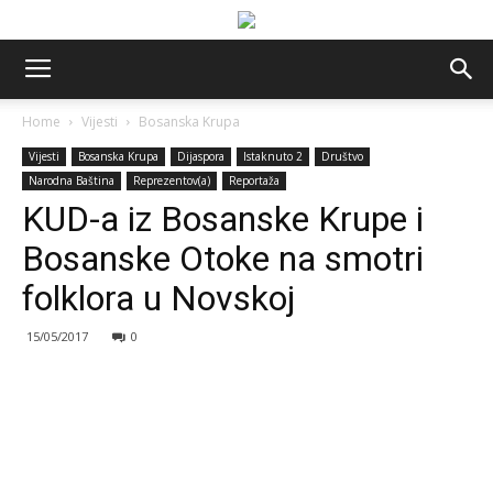
Home
Vijesti
Bosanska Krupa
Vijesti
Bosanska Krupa
Dijaspora
Istaknuto 2
Društvo
Narodna Baština
Reprezentov(a)
Reportaža
KUD-a iz Bosanske Krupe i
Bosanske Otoke na smotri
folklora u Novskoj
15/05/2017
0