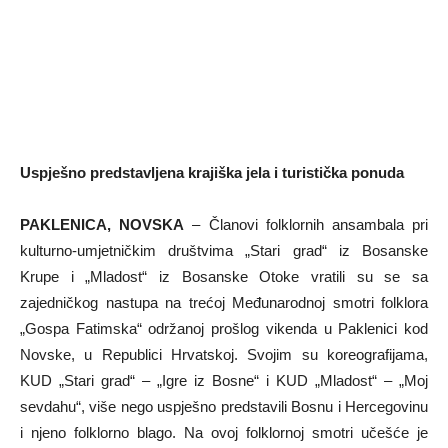
Uspješno predstavljena krajiška jela i turistička ponuda
PAKLENICA, NOVSKA
– Članovi folklornih ansambala pri
kulturno-umjetničkim društvima „Stari grad“ iz Bosanske
Krupe i „Mladost“ iz Bosanske Otoke vratili su se sa
zajedničkog nastupa na trećoj Međunarodnoj smotri folklora
„Gospa Fatimska“ održanoj prošlog vikenda u Paklenici kod
Novske, u Republici Hrvatskoj. Svojim su koreografijama,
KUD „Stari grad“ – „Igre iz Bosne“ i KUD „Mladost“ – „Moj
sevdahu“, više nego uspješno predstavili Bosnu i Hercegovinu
i njeno folklorno blago. Na ovoj folklornoj smotri učešće je