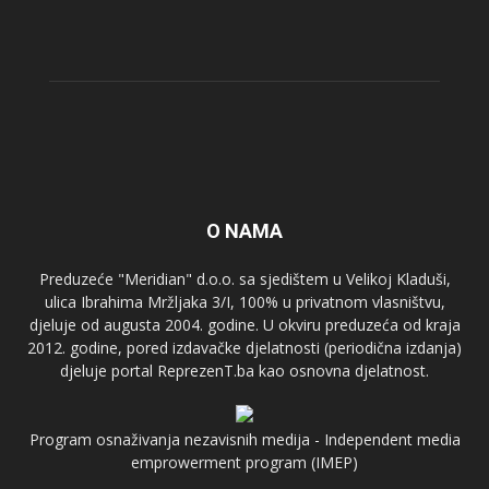
O NAMA
Preduzeće "Meridian" d.o.o. sa sjedištem u Velikoj Kladuši,
ulica Ibrahima Mržljaka 3/I, 100% u privatnom vlasništvu,
djeluje od augusta 2004. godine. U okviru preduzeća od kraja
2012. godine, pored izdavačke djelatnosti (periodična izdanja)
djeluje portal ReprezenT.ba kao osnovna djelatnost.
Program osnaživanja nezavisnih medija - Independent media
emprowerment program (IMEP)