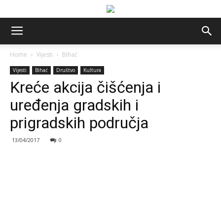
Home
Vijesti
Bihać
Vijesti
Bihać
Društvo
Kultura
Kreće akcija čišćenja i
uređenja gradskih i
prigradskih područja
13/04/2017
0