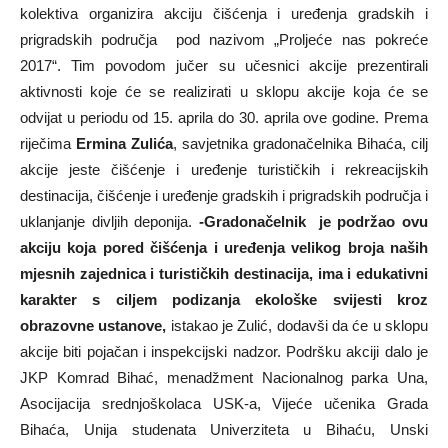
kolektiva organizira akciju čišćenja i uređenja gradskih i
prigradskih područja pod nazivom „Proljeće nas pokreće
2017“. Tim povodom jučer su učesnici akcije prezentirali
aktivnosti koje će se realizirati u sklopu akcije koja će se
odvijat u periodu od 15. aprila do 30. aprila ove godine. Prema
riječima
Ermina Zulića
, savjetnika gradonačelnika Bihaća, cilj
akcije jeste čišćenje i uređenje turističkih i rekreacijskih
destinacija, čišćenje i uređenje gradskih i prigradskih područja i
uklanjanje divljih deponija.
-Gradonačelnik je podržao ovu
akciju koja pored čišćenja i uređenja velikog broja naših
mjesnih zajednica i turističkih destinacija, ima i edukativni
karakter s ciljem podizanja ekološke svijesti kroz
obrazovne ustanove,
istakao je Zulić, dodavši da će u sklopu
akcije biti pojačan i inspekcijski nadzor. Podršku akciji dalo je
JKP Komrad Bihać, menadžment Nacionalnog parka Una,
Asocijacija srednjoškolaca USK-a, Vijeće učenika Grada
Bihaća, Unija studenata Univerziteta u Bihaću, Unski