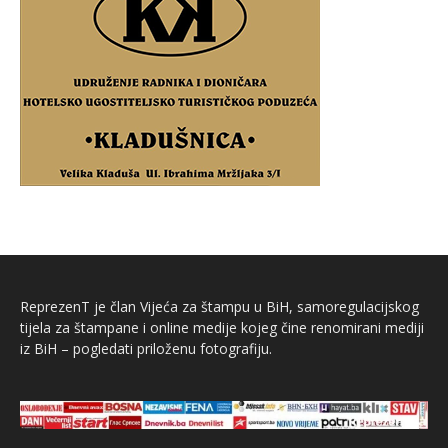
ReprezenT je član Vijeća za štampu u BiH, samoregulacijskog
tijela za štampane i online medije kojeg čine renomirani mediji
iz BiH – pogledati priloženu fotografiju.