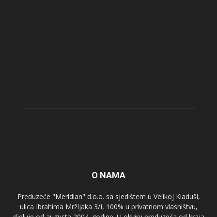
O NAMA
Preduzeće "Meridian" d.o.o. sa sjedištem u Velikoj Kladuši,
ulica Ibrahima Mržljaka 3/I, 100% u privatnom vlasništvu,
djeluje od augusta 2004. godine. U okviru preduzeća od kraja