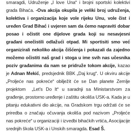
smaragdi, Udruženje „I love Una“ i brojni sportski kolektivi
grada Bihaća.
-Ova akcija okupila je veliki broj udruženja,
kolektiva i organizacija koje vole rijeku Unu, vole čist i
uređen Grad Bihać i uvjeren sam da ćemo napraviti dobar
posao i očistit one dijelove grada koji su nesavjesni
građani onečistili odlažući otpad. Mi sportisiti smo već
organizirali nekoliko akcija čišćenja i pokazali da zajedno
možemo očistiti naš grad i stoga u ime svih nas učesnika
poziv građanima da nam se pridruže tokom akcije,
kazao
je
Adnan Mekić
, predsjednik BBK „Daj krug“. U okviru akcije
„Proljeće nas pokreće“ obilježit će se Dan planete Zemlje
projektom „Let’s Do It“ u saradnji sa Ministarstvom za
građenje, prostorno uređenje i zaštitu okoliša USK-a. Kada je u
pitanju edukativni dio akcije, na Gradskom trgu održati će se
priredba o značaju očuvanja okoliša pod nazivom „Proljeće
nas pokreće“ u organizaciji i izvedbi bihaćkih vrtića, Asocijacije
srednjih škola USK-a i Unskih smaragda.
Esad Š.