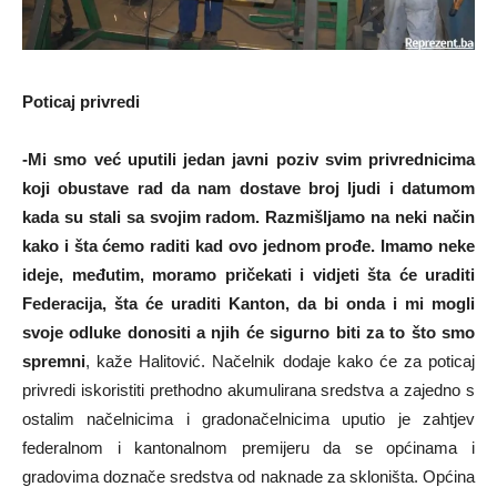
Poticaj privredi
-Mi smo već uputili jedan javni poziv svim privrednicima
koji obustave rad da nam dostave broj ljudi i datumom
kada su stali sa svojim radom. Razmišljamo na neki način
kako i šta ćemo raditi kad ovo jednom prođe. Imamo neke
ideje, međutim, moramo pričekati i vidjeti šta će uraditi
Federacija, šta će uraditi Kanton, da bi onda i mi mogli
svoje odluke donositi a njih će sigurno biti za to što smo
spremni
, kaže Halitović. Načelnik dodaje kako će za poticaj
privredi iskoristiti prethodno akumulirana sredstva a zajedno s
ostalim načelnicima i gradonačelnicima uputio je zahtjev
federalnom i kantonalnom premijeru da se općinama i
gradovima doznače sredstva od naknade za skloništa. Općina