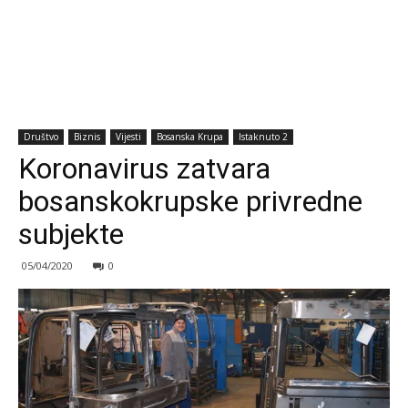
Društvo
Biznis
Vijesti
Bosanska Krupa
Istaknuto 2
Koronavirus zatvara
bosanskokrupske privredne
subjekte
05/04/2020
0