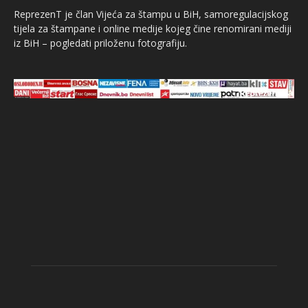
ReprezenT je član Vijeća za štampu u BiH, samoregulacijskog
tijela za štampane i online medije kojeg čine renomirani mediji
iz BiH – pogledati priloženu fotografiju.