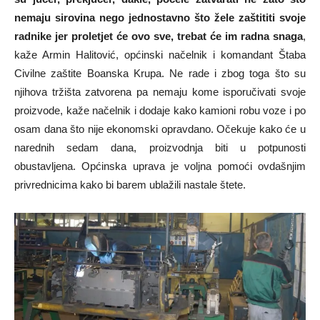
nemaju sirovina nego jednostavno što žele zaštititi svoje
radnike jer proletjet će ovo sve, trebat će im radna snaga
,
kaže Armin Halitović, općinski načelnik i komandant Štaba
Civilne zaštite Boanska Krupa. Ne rade i zbog toga što su
njihova tržišta zatvorena pa nemaju kome isporučivati svoje
proizvode, kaže načelnik i dodaje kako kamioni robu voze i po
osam dana što nije ekonomski opravdano. Očekuje kako će u
narednih sedam dana, proizvodnja biti u potpunosti
obustavljena. Općinska uprava je voljna pomoći ovdašnjim
privrednicima kako bi barem ublažili nastale štete.