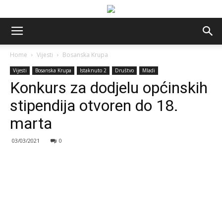
Home
Vijesti
Bosanska Krupa
Vijesti
Bosanska Krupa
Istaknuto 2
Društvo
Mladi
Konkurs za dodjelu općinskih
stipendija otvoren do 18.
marta
03/03/2021
0