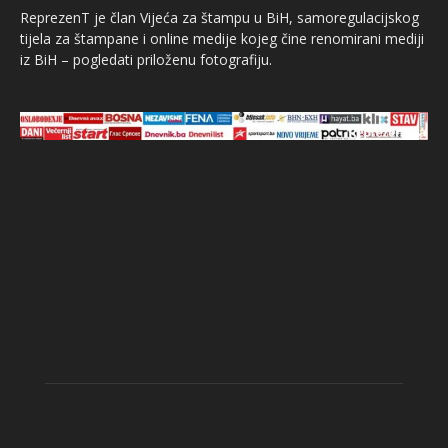
ReprezenT je član Vijeća za štampu u BiH, samoregulacijskog
tijela za štampane i online medije kojeg čine renomirani mediji
iz BiH – pogledati priloženu fotografiju.