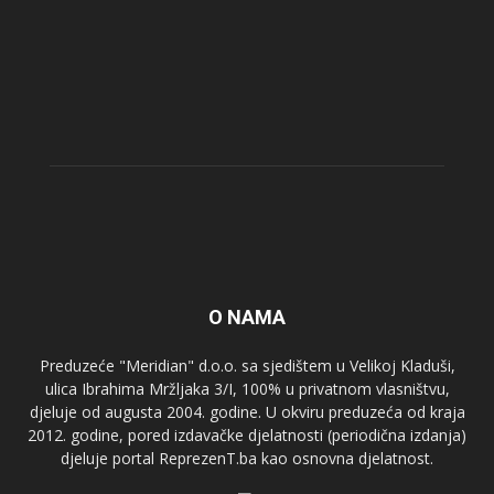
O NAMA
Preduzeće "Meridian" d.o.o. sa sjedištem u Velikoj Kladuši,
ulica Ibrahima Mržljaka 3/I, 100% u privatnom vlasništvu,
djeluje od augusta 2004. godine. U okviru preduzeća od kraja
2012. godine, pored izdavačke djelatnosti (periodična izdanja)
djeluje portal ReprezenT.ba kao osnovna djelatnost.