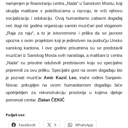
namjenjen je finansiranju centra „Nada“ u Sanskom Mostu, koji
okuplja mališane s poteškoćama u razvoju, te vrši njihovu
socijalizaciju i edukaciju. Ovaj humanitarno zabavni događaj
već dugi niz godina organizuju sanski muzičari pod sloganom
„Raja za raju“, a to je istovremeno i prilika da se javnost
upozna s ovim projektom koji je jedinstven na području Unsko
sanskog kantona. I ove godine prisutnima su se predstavili
muzičari iz Sanskog Mosta svih naraštaja, a mališani iz centra
„Nada“ su prisutne oduševili predstavom koju su specijalno
pripremili za ovu priliku. Specijalni gost na ovom događaju bio
je poznati muzičar
Amir Kazić Leo
, inače rođeni Sanjanin.
Novac prikupljen na ovom humanitarnom događaju biće
upotrijebljen za rekonstrukciju prostorija u kojima djeluje
pomenuti centar.
Zlatan ČEKIĆ
Podjeli ovo:
Facebook
X
WhatsApp