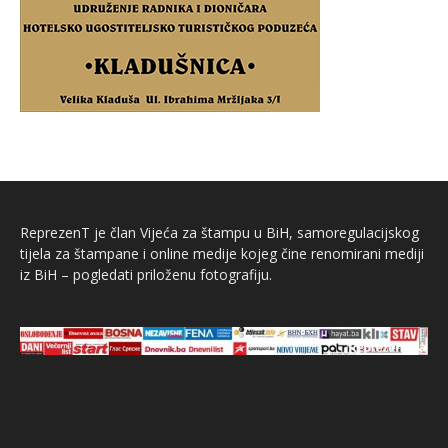
ReprezenT je član Vijeća za štampu u BiH, samoregulacijskog
tijela za štampane i online medije kojeg čine renomirani mediji
iz BiH – pogledati priloženu fotografiju.