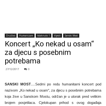
Društvo
Humanizam
Istaknuto 1
Vijesti
Sanski Most
Koncert „Ko nekad u osam“
za djecu s posebnim
potrebama
27/12/2017
0
SANSKI MOST
….Sedmi po redu humanitarni koncert pod
nazivom „Ko nekad u osam“, za djecu s posebnim potrebama
koja žive u Sanskom Mostu, održan je u utorak pred velikim
brojem posjetilaca. Cjelokupan prihod s ovog događaja