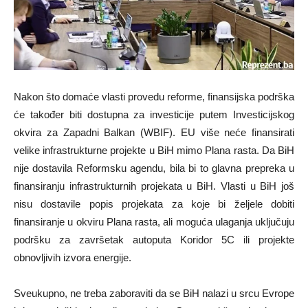
Nakon što domaće vlasti provedu reforme, finansijska podrška
će također biti dostupna za investicije putem Investicijskog
okvira za Zapadni Balkan (WBIF). EU više neće finansirati
velike infrastrukturne projekte u BiH mimo Plana rasta. Da BiH
nije dostavila Reformsku agendu, bila bi to glavna prepreka u
finansiranju infrastrukturnih projekata u BiH. Vlasti u BiH još
nisu dostavile popis projekata za koje bi željele dobiti
finansiranje u okviru Plana rasta, ali moguća ulaganja uključuju
podršku za završetak autoputa Koridor 5C ili projekte
obnovljivih izvora energije.
Sveukupno, ne treba zaboraviti da se BiH nalazi u srcu Evrope