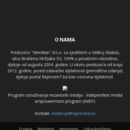
O NAMA
Preduzeće "Meridian" d.o.o. sa sjedištem u Velikoj Kladuši,
ulica Ibrahima Mržljaka 3/I, 100% u privatnom vlasništvu,
djeluje od augusta 2004. godine. U okviru preduzeća od kraja
2012. godine, pored izdavačke djelatnosti (periodična izdanja)
djeluje portal ReprezenT.ba kao osnovna djelatnost.
Program osnaživanja nezavisnih medija - Independent media
emprowerment program (IMEP)
Kontakt:
redakcija@reprezent.ba
O nama
Marketing
Impressum
Uslovi korištenja