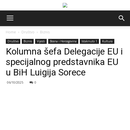
Home
Društvo
Biznis
Društvo
Biznis
Vijesti
Bosna i Hercegovina
Istaknuto 1
Kultura
Kolumna šefa Delegacije EU i
specijalnog predstavnika EU
u BiH Luigija Sorece
06/10/2025
0