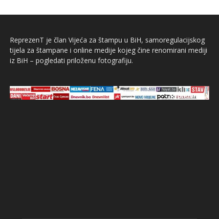
ReprezenT je član Vijeća za štampu u BiH, samoregulacijskog
tijela za štampane i online medije kojeg čine renomirani mediji
iz BiH – pogledati priloženu fotografiju.