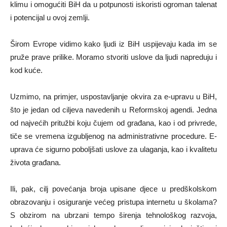
klimu i omogućiti BiH da u potpunosti iskoristi ogroman talenat
i potencijal u ovoj zemlji.
Širom Evrope vidimo kako ljudi iz BiH uspijevaju kada im se
pruže prave prilike. Moramo stvoriti uslove da ljudi napreduju i
kod kuće.
Uzmimo, na primjer, uspostavljanje okvira za e-upravu u BiH,
što je jedan od ciljeva navedenih u Reformskoj agendi. Jedna
od najvećih pritužbi koju čujem od građana, kao i od privrede,
tiče se vremena izgubljenog na administrativne procedure. E-
uprava će sigurno poboljšati uslove za ulaganja, kao i kvalitetu
života građana.
Ili, pak, cilj povećanja broja upisane djece u predškolskom
obrazovanju i osiguranje većeg pristupa internetu u školama?
S obzirom na ubrzani tempo širenja tehnološkog razvoja,