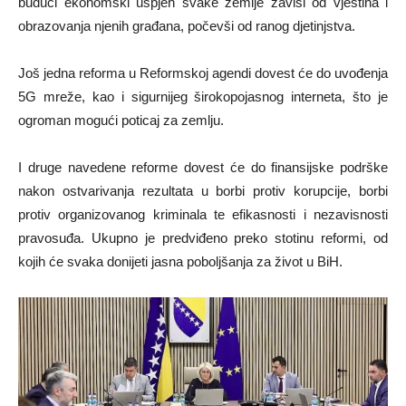
budući ekonomski uspjeh svake zemlje zavisi od vještina i
obrazovanja njenih građana, počevši od ranog djetinjstva.
Još jedna reforma u Reformskoj agendi dovest će do uvođenja
5G mreže, kao i sigurnijeg širokopojasnog interneta, što je
ogroman mogući poticaj za zemlju.
I druge navedene reforme dovest će do finansijske podrške
nakon ostvarivanja rezultata u borbi protiv korupcije, borbi
protiv organizovanog kriminala te efikasnosti i nezavisnosti
pravosuđa. Ukupno je predviđeno preko stotinu reformi, od
kojih će svaka donijeti jasna poboljšanja za život u BiH.