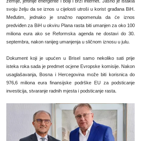
zemlje, jeftinije energente i bolji i brži internet. Jasno je istakla
svoju želju da se iznos u cijelosti utroši u korist građana BiH.
Međutim, jednako je snažno napomenula da će iznos
predviđen za BiH u okviru Plana rasta biti umanjen za oko 100
miliona eura ako se Reformska agenda ne dostavi do 30.
septembra, nakon ranijeg umanjenja u sličnom iznosu u julu.
Dokument koji je upućen u Brisel samo nekoliko sati prije
isteka roka sada je predmet ocjene Evropske komisije. Nakon
usaglašavanja, Bosna i Hercegovina može biti korisnica do
976,6 miliona eura finansijske podrške EU za podsticanje
investicija, stvaranje radnih mjesta i podsticanje rasta.