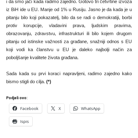
i da smo jači kada radimo zajedno. Gotovo tri četvrtine izvoza
iz BiH ide u EU. Manje od 1% u Rusiju. Jasno je da kada je u
pitanju bilo koji pokazatelj, bilo da se radi o demokratiji, borbi
protiv korupcije, vladavini prava, ljudskim pravima,
obrazovanju, zdravstvu, infrastrukturi ili bilo kojem drugom
pitanju od istinske važnosti za građane, snažniji odnos s EU
koji vodi ka članstvu u EU je daleko najbolji način za
poboljšanje kvalitete života građana.
Sada kada su prvi koraci napravljeni, radimo zajedno kako
bismo stigli do cilja.
(*)
Podjeli ovo:
Facebook
X
WhatsApp
Ispis