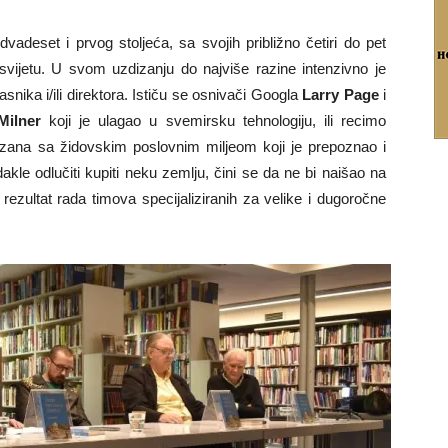
vadeset i prvog stoljeća, sa svojih približno četiri do pet
a svijetu. U svom uzdizanju do najviše razine intenzivno je
snika i/ili direktora. Ističu se osnivači Googla
Larry Page
i
Milner
koji je ulagao u svemirsku tehnologiju, ili recimo
ana sa židovskim poslovnim miljeom koji je prepoznao i
kle odlučiti kupiti neku zemlju, čini se da ne bi naišao na
 rezultat rada timova specijaliziranih za velike i dugoročne