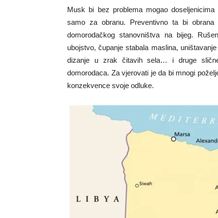
Musk bi bez problema mogao doseljenicima pr
samo za obranu. Preventivno ta bi obrana mo
domorodačkog stanovništva na bijeg. Rušen
ubojstvo, čupanje stabala maslina, uništavan
dizanje u zrak čitavih sela… i druge sličn
domorodaca. Za vjerovati je da bi mnogi poželjeti i
konzekvence svoje odluke.