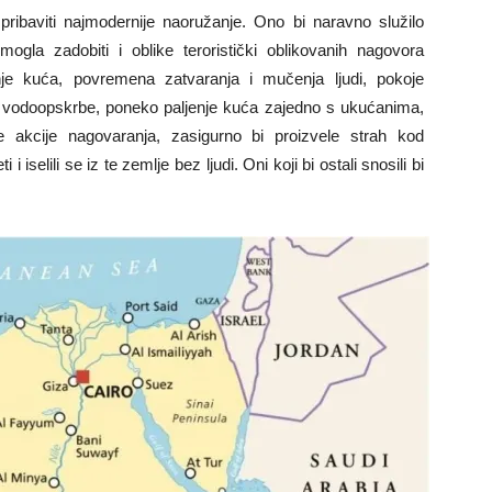
ibaviti najmodernije naoružanje. Ono bi naravno služilo
gla zadobiti i oblike teroristički oblikovanih nagovora
je kuća, povremena zatvaranja i mučenja ljudi, pokoje
je vodoopskrbe, poneko paljenje kuća zajedno s ukućanima,
e akcije nagovaranja, zasigurno bi proizvele strah kod
 iselili se iz te zemlje bez ljudi. Oni koji bi ostali snosili bi