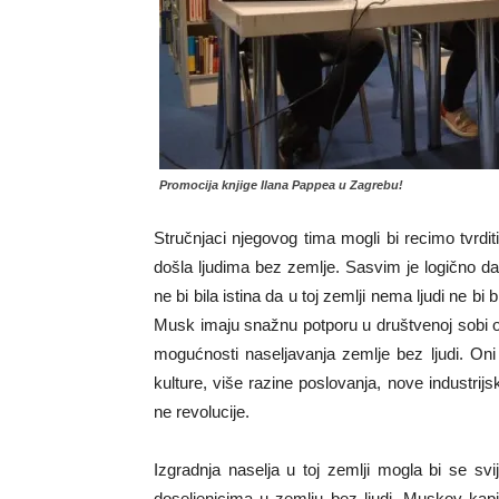
Promocija knjige Ilana Pappea u Zagrebu!
Stručnjaci njegovog tima mogli bi recimo tvrditi
došla ljudima bez zemlje. Sasvim je logično da
ne bi bila istina da u toj zemlji nema ljudi ne bi 
Musk imaju snažnu potporu u društvenoj sobi o
mogućnosti naseljavanja zemlje bez ljudi. Oni bi 
kulture, više razine poslovanja, nove industrijs
ne revolucije.
Izgradnja naselja u toj zemlji mogla bi se s
doseljenicima u zemlju bez ljudi. Muskov kapi