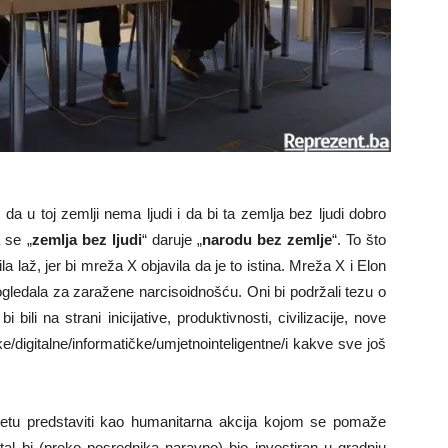
 da u toj zemlji nema ljudi i da bi ta zemlja bez ljudi dobro
 se „
zemlja bez ljudi
“ daruje „
narodu bez zemlje
“. To što
bila laž, jer bi mreža X objavila da je to istina. Mreža X i Elon
gledala za zaražene narcisoidnošću. Oni bi podržali tezu o
bili na strani inicijative, produktivnosti, civilizacije, nove
ke/digitalne/informatičke/umjetnointeligentne/i kakve sve još
vijetu predstaviti kao humanitarna akcija kojom se pomaže
tal bi (preko posrednika naravno) bio investiran u gradnju