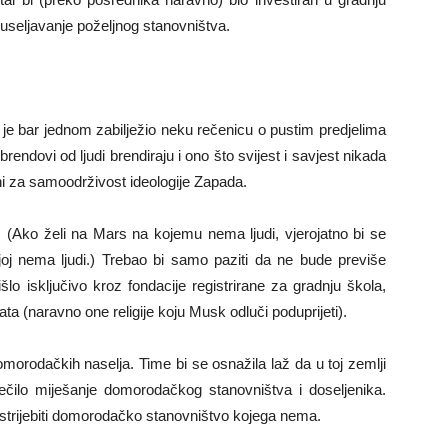
 useljavanje poželjnog stanovništva.
je bar jednom zabilježio neku rečenicu o pustim predjelima
 brendovi od ljudi brendiraju i ono što svijest i savjest nikada
dni za samoodrživost ideologije Zapada.
k. (Ako želi na Mars na kojemu nema ljudi, vjerojatno bi se
joj nema ljudi.) Trebao bi samo paziti da ne bude previše
 išlo isključivo kroz fondacije registrirane za gradnju škola,
ata (naravno one religije koju Musk odluči poduprijeti).
omorodačkih naselja. Time bi se osnažila laž da u toj zemlji
čilo miješanje domorodačkog stanovništva i doseljenika.
istrijebiti domorodačko stanovništvo kojega nema.