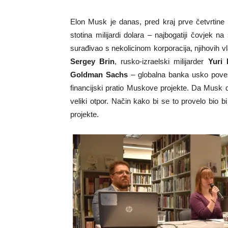
Elon Musk je danas, pred kraj prve četvrtine d
stotina milijardi dolara – najbogatiji čovjek n
surađivao s nekolicinom korporacija, njihovih vla
Sergey Brin
, rusko-izraelski milijarder
Yuri 
Goldman Sachs
– globalna banka usko povez
financijski pratio Muskove projekte. Da Musk da
veliki otpor. Način kako bi se to provelo bio bi
projekte.