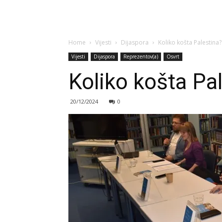
Home
Vijesti
Dijaspora
Koliko košta Palestina?
Vijesti
Dijaspora
Reprezentov(a)
Osvrt
Koliko košta Pa
20/12/2024
0