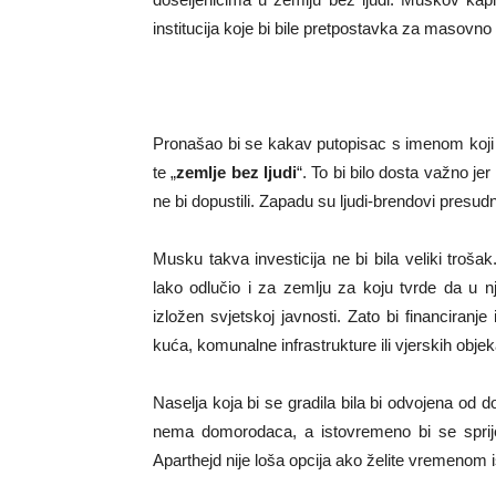
institucija koje bi bile pretpostavka za masovno
Pronašao bi se kakav putopisac s imenom koji 
te „
zemlje bez ljudi
“. To bi bilo dosta važno jer
ne bi dopustili. Zapadu su ljudi-brendovi presu
Musku takva investicija ne bi bila veliki troša
lako odlučio i za zemlju za koju tvrde da u n
izložen svjetskoj javnosti. Zato bi financiranje
kuća, komunalne infrastrukture ili vjerskih objek
Naselja koja bi se gradila bila bi odvojena od d
nema domorodaca, a istovremeno bi se sprije
Aparthejd nije loša opcija ako želite vremenom 