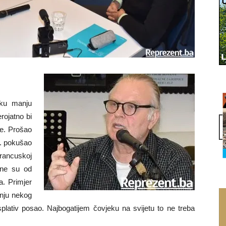
eku manju
rojatno bi
ve. Prošao
67. pokušao
rancuskoj
dine su od
a. Primjer
pnju nekog
isplativ posao. Najbogatijem čovjeku na svijetu to ne treba