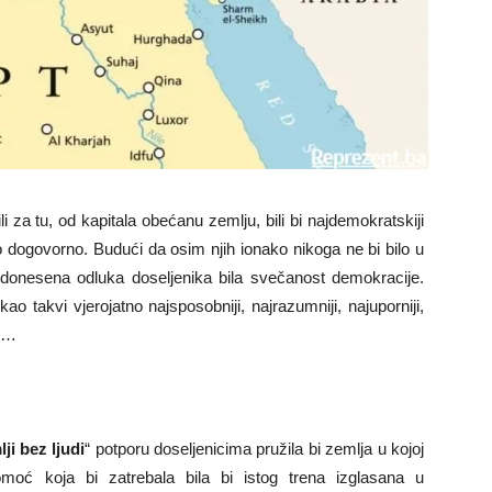
li za tu, od kapitala obećanu zemlju, bili bi najdemokratskiji
 to dogovorno. Budući da osim njih ionako nikoga ne bi bilo u
i donesena odluka doseljenika bila svečanost demokracije.
kao takvi vjerojatno najsposobniji, najrazumniji, najuporniji,
ji…
ji bez ljudi
“ potporu doseljenicima pružila bi zemlja u kojoj
ć koja bi zatrebala bila bi istog trena izglasana u