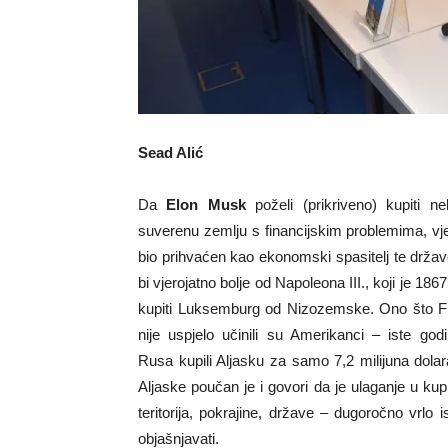
Sead Alić
Da
Elon Musk
poželi (prikriveno) kupiti n
suverenu zemlju s financijskim problemima, vje
bio prihvaćen kao ekonomski spasitelj te drža
bi vjerojatno bolje od Napoleona III., koji je 18
kupiti Luksemburg od Nizozemske. Ono što F
nije uspjelo učinili su Amerikanci – iste go
Rusa kupili Aljasku za samo 7,2 milijuna dolar
Aljaske poučan je i govori da je ulaganje u ku
teritorija, pokrajine, države – dugoročno vrlo 
objašnjavati.