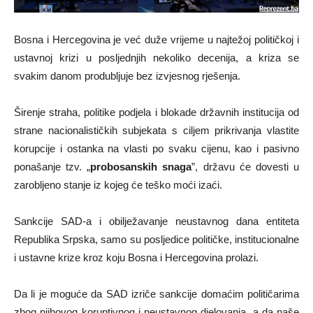
Bosna i Hercegovina je već duže vrijeme u najtežoj političkoj i
ustavnoj krizi u posljednjih nekoliko decenija, a kriza se
svakim danom produbljuje bez izvjesnog rješenja.
Širenje straha, politike podjela i blokade državnih institucija od
strane nacionalističkih subjekata s ciljem prikrivanja vlastite
korupcije i ostanka na vlasti po svaku cijenu, kao i pasivno
ponašanje tzv. „
probosanskih snaga
”, državu će dovesti u
zarobljeno stanje iz kojeg će teško moći izaći.
Sankcije SAD-a i obilježavanje neustavnog dana entiteta
Republika Srpska, samo su posljedice političke, institucionalne
i ustavne krize kroz koju Bosna i Hercegovina prolazi.
Da li je moguće da SAD izriče sankcije domaćim političarima
zbog njihovog koruptivnog i neustavnog djelovanja, a da naše