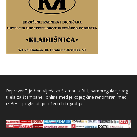
ReprezenT je član Vijeća za štampu u BiH, samoregulacijskog
tijela za štampane i online medije kojeg čine renomirani mediji
iz BiH – pogledati priloženu fotografiju.