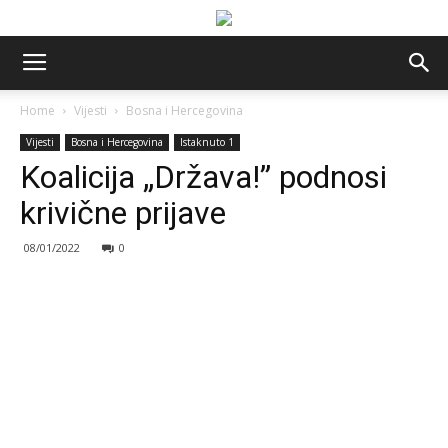
Home
Vijesti
Bosna i Hercegovina
Vijesti
Bosna i Hercegovina
Istaknuto 1
Koalicija „Država!” podnosi
krivične prijave
08/01/2022
0