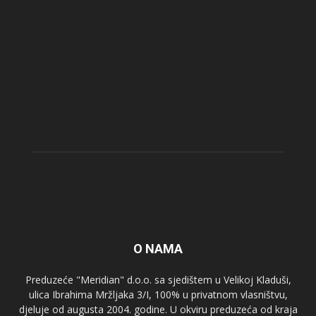
O NAMA
Preduzeće "Meridian" d.o.o. sa sjedištem u Velikoj Kladuši,
ulica Ibrahima Mržljaka 3/I, 100% u privatnom vlasništvu,
djeluje od augusta 2004. godine. U okviru preduzeća od kraja