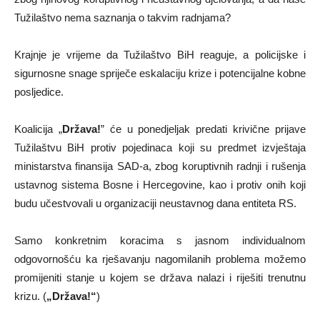
Tužilaštvo nema saznanja o takvim radnjama?
Krajnje je vrijeme da Tužilaštvo BiH reaguje, a policijske i
sigurnosne snage spriječe eskalaciju krize i potencijalne kobne
posljedice.
Koalicija „
Država!
” će u ponedjeljak predati krivične prijave
Tužilaštvu BiH protiv pojedinaca koji su predmet izvještaja
ministarstva finansija SAD-a, zbog koruptivnih radnji i rušenja
ustavnog sistema Bosne i Hercegovine, kao i protiv onih koji
budu učestvovali u organizaciji neustavnog dana entiteta RS.
Samo konkretnim koracima s jasnom individualnom
odgovornošću ka rješavanju nagomilanih problema možemo
promijeniti stanje u kojem se država nalazi i riješiti trenutnu
krizu. (
„Država!“
)