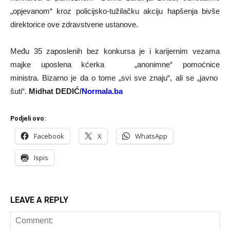
„opjevanom“ kroz policijsko-tužilačku akciju hapšenja bivše
direktorice ove zdravstvene ustanove.
Među 35 zaposlenih bez konkursa je i karijernim vezama
majke uposlena kćerka „anonimne“ pomoćnice
ministra. Bizarno je da o tome „svi sve znaju“, ali se „javno
šuti“.
Midhat DEDIĆ/
Normala.ba
Podjeli ovo:
Facebook
X
WhatsApp
Ispis
LEAVE A REPLY