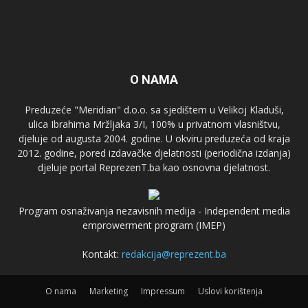
O NAMA
Preduzeće "Meridian" d.o.o. sa sjedištem u Velikoj Kladuši,
ulica Ibrahima Mržljaka 3/I, 100% u privatnom vlasništvu,
djeluje od augusta 2004. godine. U okviru preduzeća od kraja
2012. godine, pored izdavačke djelatnosti (periodična izdanja)
djeluje portal ReprezenT.ba kao osnovna djelatnost.
Program osnaživanja nezavisnih medija - Independent media
emprowerment program (IMEP)
Kontakt:
redakcija@reprezent.ba
O nama
Marketing
Impressum
Uslovi korištenja