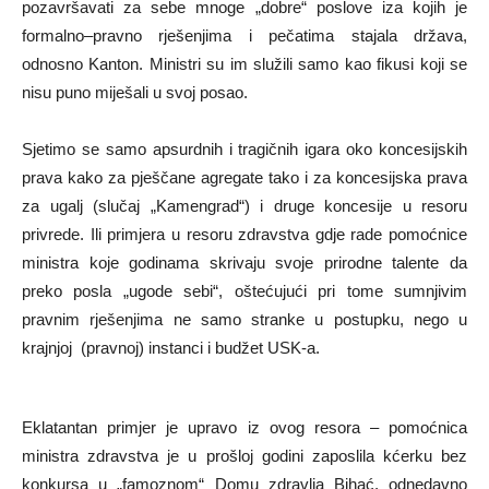
pozavršavati za sebe mnoge „dobre“ poslove iza kojih je
formalno–pravno rješenjima i pečatima stajala država,
odnosno Kanton. Ministri su im služili samo kao fikusi koji se
nisu puno miješali u svoj posao.
Sjetimo se samo apsurdnih i tragičnih igara oko koncesijskih
prava kako za pješčane agregate tako i za koncesijska prava
za ugalj (slučaj „Kamengrad“) i druge koncesije u resoru
privrede. Ili primjera u resoru zdravstva gdje rade pomoćnice
ministra koje godinama skrivaju svoje prirodne talente da
preko posla „ugode sebi“, oštećujući pri tome sumnjivim
pravnim rješenjima ne samo stranke u postupku, nego u
krajnjoj (pravnoj) instanci i budžet USK-a.
Eklatantan primjer je upravo iz ovog resora – pomoćnica
ministra zdravstva je u prošloj godini zaposlila kćerku bez
konkursa u „famoznom“ Domu zdravlja Bihać, odnedavno