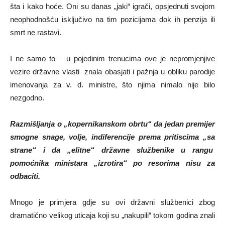
šta i kako hoće. Oni su danas „jaki“ igrači, opsjednuti svojom
neophodnošću isključivo na tim pozicijama dok ih penzija ili
smrt ne rastavi.
I ne samo to – u pojedinim trenucima ove je nepromjenjive
vezire državne vlasti znala obasjati i pažnja u obliku parodije
imenovanja za v. d. ministre, što njima nimalo nije bilo
nezgodno.
Razmišljanja o „kopernikanskom obrtu“ da jedan premijer
smogne snage, volje, indiferencije prema pritiscima „sa
strane“ i da „elitne“ državne službenike u rangu
pomoćnika ministara „izrotira“ po resorima nisu za
odbaciti.
Mnogo je primjera gdje su ovi državni službenici zbog
dramatično velikog uticaja koji su „nakupili“ tokom godina znali