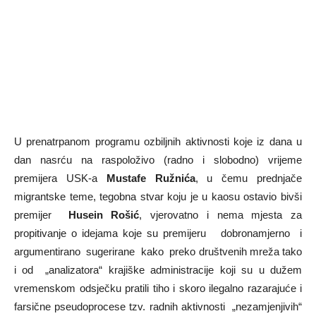
U prenatrpanom programu ozbiljnih aktivnosti koje iz dana u
dan nasrću na raspoloživo (radno i slobodno) vrijeme
premijera USK-a
Mustafe Ružnića
, u čemu prednjače
migrantske teme, tegobna stvar koju je u kaosu ostavio bivši
premijer
Husein Rošić
, vjerovatno i nema mjesta za
propitivanje o idejama koje su premijeru dobronamjerno i
argumentirano sugerirane kako preko društvenih mreža tako
i od „analizatora“ krajiške administracije koji su u dužem
vremenskom odsječku pratili tiho i skoro ilegalno razarajuće i
farsične pseudoprocese tzv. radnih aktivnosti „nezamjenjivih“