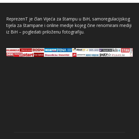
ReprezenT je član Vijeća za štampu u BiH, samoregulacijskog
tijela za štampane i online medije kojeg čine renomirani mediji
iz BiH – pogledati priloženu fotografiju.