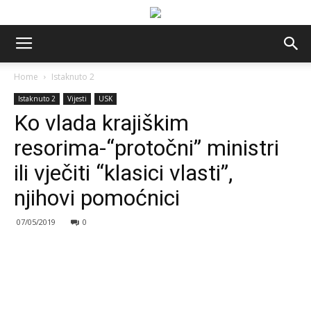
Home
Istaknuto 2
Istaknuto 2
Vijesti
USK
Ko vlada krajiškim
resorima-“protočni” ministri
ili vječiti “klasici vlasti”,
njihovi pomoćnici
07/05/2019
0