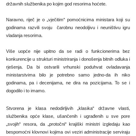
državnih službenika po kojim god resorima hoćete.
Naravno, riječ je o „vječitim“ pomoćnicima ministara koji su
godinama razvili svoju čarobnu neodoljivu i neuništivu igru
vladanja resorima.
Više uopće nije upitno da se radi o funkcionerima bez
konkurencije u strukturi ministriranja i donošenja bitnih odluka i
rješenja. Da bi ostvarili vrhunski poduhvat ovladavanja
ministarstvima bilo je potrebno samo jedno-da ih niko
godinama, pa i decenijama, ne dira na pozicijama. To se i
dogodilo i to imamo.
Stvorena je klasa nedodirljivih „klasika“ državne vlasti,
službenika opće klase, ušančenih i ugrađenih u sve pore
„svojih“ resora, da „protočni“ krajiški ministri izgledaju kao
bespomoćni klovnovi kojima ovi veziri administracije serviraju