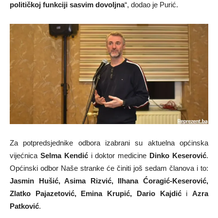
političkoj funkciji sasvim dovoljna
“, dodao je Purić.
Za potpredsjednike odbora izabrani su aktuelna općinska
vijećnica
Selma Kendić
i doktor medicine
Dinko Keserović
.
Općinski odbor Naše stranke će činiti još sedam članova i to:
Jasmin Hušić, Asima Rizvić, Ilhana Ćoragić-Keserović,
Zlatko Pajazetović, Emina Krupić, Dario Kajdić
i
Azra
Patković
.