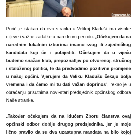
Purić je istakao da ova stranka u Velikoj Kladuši ima visoke
ciljeve i važne zadatke u narednom periodu. „
Očekujem da na
narednim lokalnim izborima imamo svog ili zajedničkog
kandidata koji će i pobijediti. Očekujem da u vijeću
budemo snažan klub, prepoznatljiv po otvorenoj, stručnoj
i staloženoj politici, te da predvodimo pozitivne promjene
u našoj općini. Vjerujem da Veliku Kladušu čekaju bolja
vremena i da ćemo mi tu dati važan doprinos
“, rekao je u
obraćanju prisutnima novi-stari predsjednik općinskog odbora
Naše stranke.
„
Također očekujem da na idućem Zboru članstva ovaj
općinski odbor dobije drugog predsjednika, jer je moje
lično pravilo da su dva uzastupna mandata na bilo kojoj