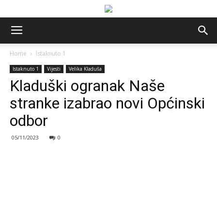
Home
Istaknuto 1
Istaknuto 1
Vijesti
Velika Kladuša
Kladuški ogranak Naše
stranke izabrao novi Općinski
odbor
05/11/2023
0