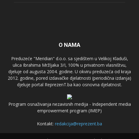
O NAMA
Preduzeće "Meridian" d.o.o. sa sjedištem u Velikoj Kladuši,
ulica Ibrahima Mržljaka 3/I, 100% u privatnom vlasništvu,
djeluje od augusta 2004. godine. U okviru preduzeća od kraja
2012. godine, pored izdavačke djelatnosti (periodična izdanja)
djeluje portal ReprezenT.ba kao osnovna djelatnost.
Program osnaživanja nezavisnih medija - Independent media
emprowerment program (IMEP)
Kontakt:
redakcija@reprezent.ba