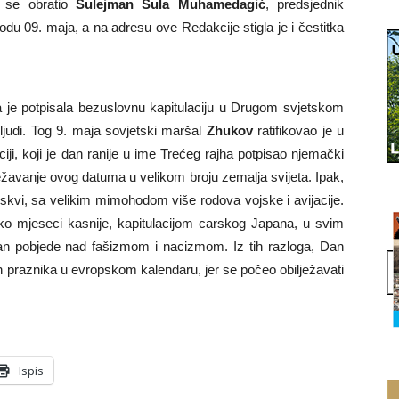
ma se obratio
Sulejman Sula Muhamedagić
, predsjednik
u 09. maja, a na adresu ove Redakcije stigla je i čestitka
je potpisala bezuslovnu kapitulaciju u Drugom svjetskom
 ljudi. Tog 9. maja sovjetski maršal
Zhukov
ratifikovao je u
i, koji je dan ranije u ime Trećeg rajha potpisao njemački
ježavanje ovog datuma u velikom broju zemalja svijeta. Ipak,
kvi, sa velikim mimohodom više rodova vojske i avijacije.
iko mjeseci kasnije, kapitulacijom carskog Japana, u svim
n pobjede nad fašizmom i nacizmom. Iz tih razloga, Dan
h praznika u evropskom kalendaru, jer se počeo obilježavati
Ispis