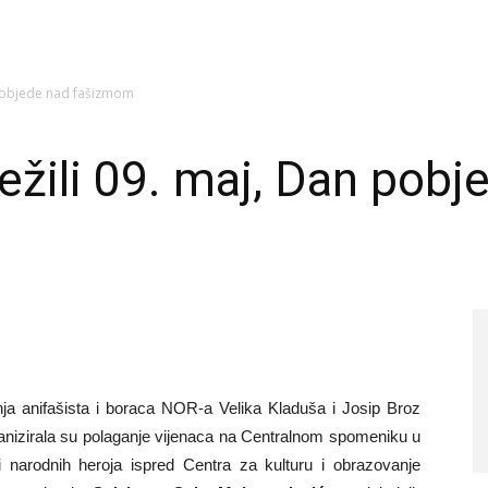
n pobjede nad fašizmom
ježili 09. maj, Dan pobj
a anifašista i boraca NOR-a Velika Kladuša i Josip Broz
izirala su polaganje vijenaca na Centralnom spomeniku u
narodnih heroja ispred Centra za kulturu i obrazovanje