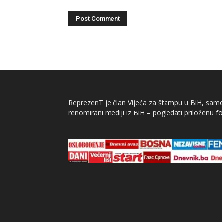
ReprezenT je član Vijeća za štampu u BiH, samor
renomirani mediji iz BiH – pogledati priloženu fo