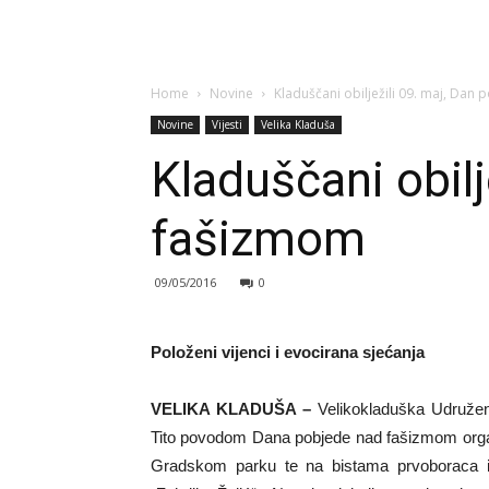
Home
Novine
Kladuščani obilježili 09. maj, Da
Novine
Vijesti
Velika Kladuša
Kladuščani obil
fašizmom
09/05/2016
0
Položeni vijenci i evocirana sjećanja
VELIKA KLADUŠA –
Velikokladuška Udruženj
Tito povodom Dana pobjede nad fašizmom organ
Gradskom parku te na bistama prvoboraca i 