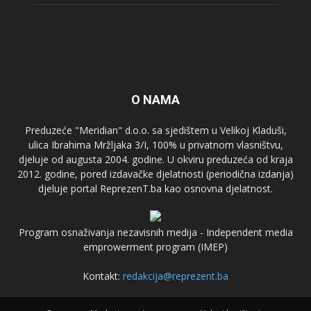
O NAMA
Preduzeće "Meridian" d.o.o. sa sjedištem u Velikoj Kladuši,
ulica Ibrahima Mržljaka 3/I, 100% u privatnom vlasništvu,
djeluje od augusta 2004. godine. U okviru preduzeća od kraja
2012. godine, pored izdavačke djelatnosti (periodična izdanja)
djeluje portal ReprezenT.ba kao osnovna djelatnost.
Program osnaživanja nezavisnih medija - Independent media
emprowerment program (IMEP)
Kontakt:
redakcija@reprezent.ba