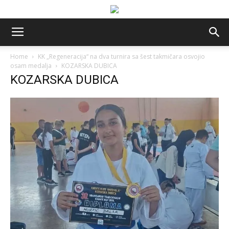
Home
KK „Regeneracija“ na dva turnira sa šest takmičara osvojio
osam medalja
KOZARSKA DUBICA
KOZARSKA DUBICA