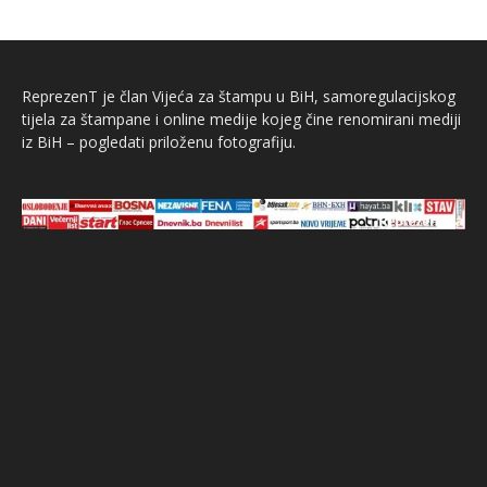
ReprezenT je član Vijeća za štampu u BiH, samoregulacijskog
tijela za štampane i online medije kojeg čine renomirani mediji
iz BiH – pogledati priloženu fotografiju.