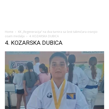
Home
KK „Regeneracija“ na dva turnira sa šest takmičara osvojio
osam medalja
4. KOZARSKA DUBICA
4. KOZARSKA DUBICA