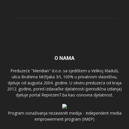
O NAMA
Preduzeće "Meridian" d.o.o. sa sjedištem u Velikoj Kladuši,
ulica Ibrahima Mržljaka 3/I, 100% u privatnom vlasništvu,
djeluje od augusta 2004. godine. U okviru preduzeća od kraja
2012. godine, pored izdavačke djelatnosti (periodična izdanja)
djeluje portal ReprezenT.ba kao osnovna djelatnost.
Program osnaživanja nezavisnih medija - Independent media
emprowerment program (IMEP)