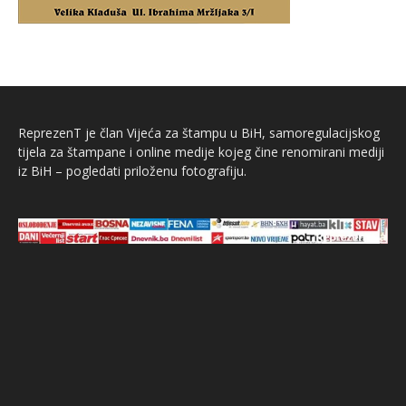
ReprezenT je član Vijeća za štampu u BiH, samoregulacijskog
tijela za štampane i online medije kojeg čine renomirani mediji
iz BiH – pogledati priloženu fotografiju.