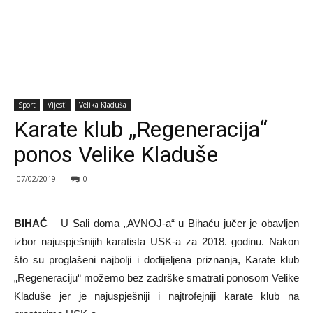
Sport
Vijesti
Velika Kladuša
Karate klub „Regeneracija“
ponos Velike Kladuše
07/02/2019
0
BIHAĆ
– U Sali doma „AVNOJ-a“ u Bihaću jučer je obavljen
izbor najuspješnijih karatista USK-a za 2018. godinu. Nakon
što su proglašeni najbolji i dodijeljena priznanja, Karate klub
„Regeneraciju“ možemo bez zadrške smatrati ponosom Velike
Kladuše jer je najuspješniji i najtrofejniji karate klub na