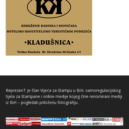
ReprezenT je član Vijeća za štampu u BiH, samoregulacijskog
tijela za štampane i online medije kojeg čine renomirani mediji
iz BiH – pogledati priloženu fotografiju.