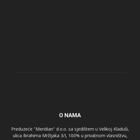
O NAMA
Preduzeće "Meridian" d.o.o. sa sjedištem u Velikoj Kladuši,
ulica Ibrahima Mržljaka 3/I, 100% u privatnom vlasništvu,