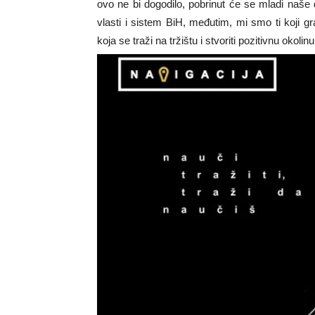
ovo ne bi dogodilo, pobrinut će se mladi naše dr
vlasti i sistem BiH, međutim, mi smo ti koji g
koja se traži na tržištu i stvoriti pozitivnu okol