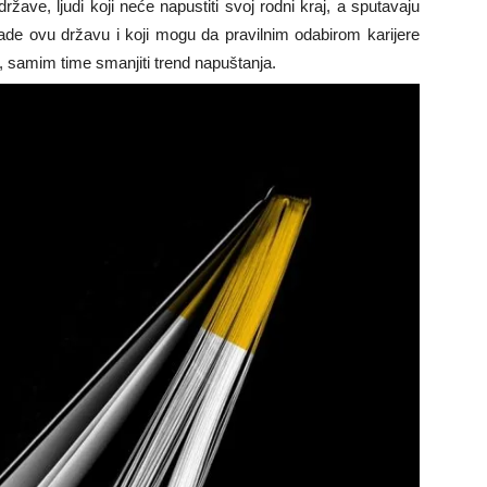
žave, ljudi koji neće napustiti svoj rodni kraj, a sputavaju
rade ovu državu i koji mogu da pravilnim odabirom karijere
inu, samim time smanjiti trend napuštanja.