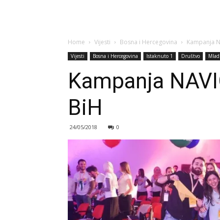
Home
Vijesti
Bosna i Hercegovina
Kampanja NA
Vijesti
Bosna i Hercegovina
Istaknuto 1
Društvo
Mlad
Kampanja NAVIG
BiH
24/05/2018
0