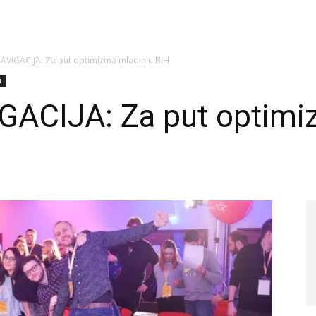
VIGACIJA: Za put optimizma mladih u BiH
i
ACIJA: Za put optimi