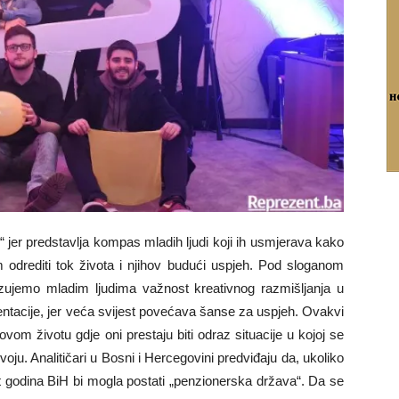
er predstavlja kompas mladih ljudi koji ih usmjerava kako
im odrediti tok života i njihov budući uspjeh. Pod sloganom
emo mladim ljudima važnost kreativnog razmišljanja u
jentacije, jer veća svijest povećava šanse za uspjeh. Ovakvi
ovom životu gdje oni prestaju biti odraz situacije u kojoj se
u. Analitičari u Bosni i Hercegovini predviđaju da, ukoliko
t godina BiH bi mogla postati „penzionerska država“. Da se