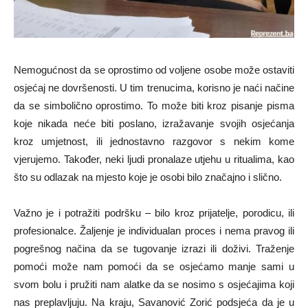
Nemogućnost da se oprostimo od voljene osobe može ostaviti
osjećaj ne dovršenosti. U tim trenucima, korisno je naći načine
da se simbolično oprostimo. To može biti kroz pisanje pisma
koje nikada neće biti poslano, izražavanje svojih osjećanja
kroz umjetnost, ili jednostavno razgovor s nekim kome
vjerujemo. Također, neki ljudi pronalaze utjehu u ritualima, kao
što su odlazak na mjesto koje je osobi bilo značajno i slično.
Važno je i potražiti podršku – bilo kroz prijatelje, porodicu, ili
profesionalce. Žaljenje je individualan proces i nema pravog ili
pogrešnog načina da se tugovanje izrazi ili doživi. Traženje
pomoći može nam pomoći da se osjećamo manje sami u
svom bolu i pružiti nam alatke da se nosimo s osjećajima koji
nas preplavljuju. Na kraju, Savanović Zorić podsjeća da je u