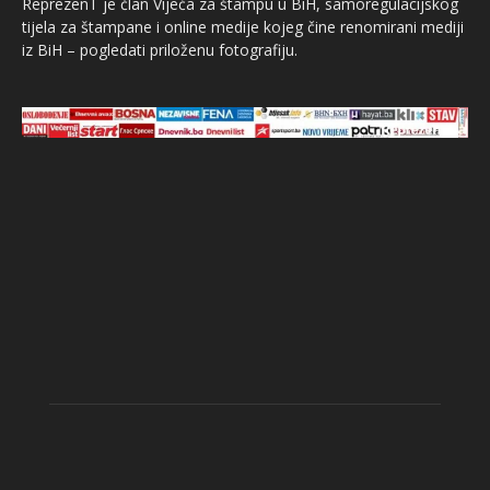
ReprezenT je član Vijeća za štampu u BiH, samoregulacijskog
tijela za štampane i online medije kojeg čine renomirani mediji
iz BiH – pogledati priloženu fotografiju.