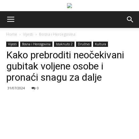
Home
Vijesti
Bosna i Hercegovina
Vijesti
Bosna i Hercegovina
Istaknuto 2
Društvo
Kultura
Kako prebroditi neočekivani
gubitak voljene osobe i
pronaći snagu za dalje
31/07/2024
0