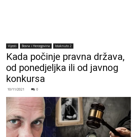
Vijesti
Bosna i Hercegovina
Istaknuto 2
Kada počinje pravna država,
od ponedjeljka ili od javnog
konkursa
10/11/2021
0