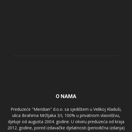
O NAMA
Preduzeće "Meridian" d.o.o. sa sjedištem u Velikoj Kladuši,
ulica Ibrahima Mržljaka 3/I, 100% u privatnom vlasništvu,
djeluje od augusta 2004. godine. U okviru preduzeća od kraja
2012. godine, pored izdavačke djelatnosti (periodična izdanja)