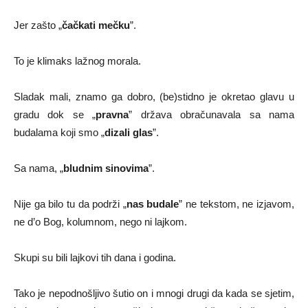
Jer zašto „
čačkati mečku
”.
To je klimaks lažnog morala.
Sladak mali, znamo ga dobro, (be)stidno je okretao glavu u
gradu dok se „
pravna
” država obračunavala sa nama
budalama koji smo „
dizali glas
”.
Sa nama, „
bludnim sinovima
”.
Nije ga bilo tu da podrži „
nas budale
” ne tekstom, ne izjavom,
ne d’o Bog, kolumnom, nego ni lajkom.
Skupi su bili lajkovi tih dana i godina.
Tako je nepodnošljivo šutio on i mnogi drugi da kada se sjetim,