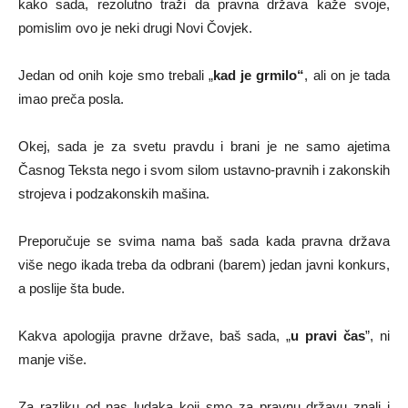
kako sada, rezolutno traži da pravna država kaže svoje,
pomislim ovo je neki drugi Novi Čovjek.
Jedan od onih koje smo trebali „
kad je grmilo“
, ali on je tada
imao preča posla.
Okej, sada je za svetu pravdu i brani je ne samo ajetima
Časnog Teksta nego i svom silom ustavno-pravnih i zakonskih
strojeva i podzakonskih mašina.
Preporučuje se svima nama baš sada kada pravna država
više nego ikada treba da odbrani (barem) jedan javni konkurs,
a poslije šta bude.
Kakva apologija pravne države, baš sada, „
u pravi čas
”, ni
manje više.
Za razliku od nas ludaka koji smo za pravnu državu znali i