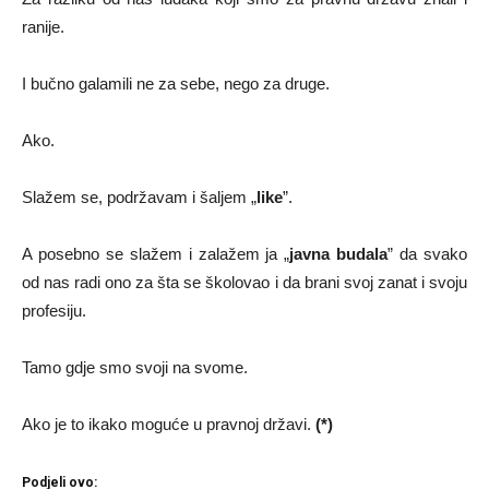
ranije.
I bučno galamili ne za sebe, nego za druge.
Ako.
Slažem se, podržavam i šaljem „
like
”.
A posebno se slažem i zalažem ja „
javna budala
” da svako
od nas radi ono za šta se školovao i da brani svoj zanat i svoju
profesiju.
Tamo gdje smo svoji na svome.
Ako je to ikako moguće u pravnoj državi.
(*)
Podjeli ovo: