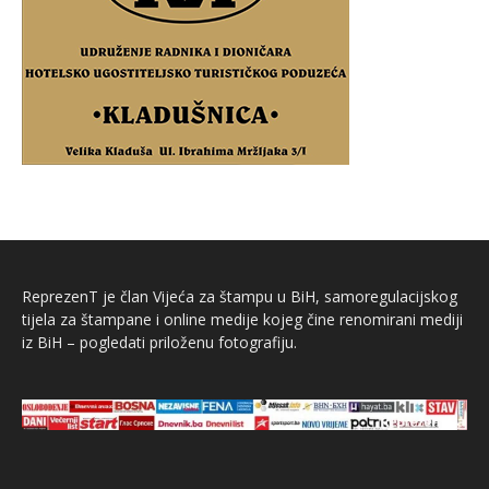
ReprezenT je član Vijeća za štampu u BiH, samoregulacijskog
tijela za štampane i online medije kojeg čine renomirani mediji
iz BiH – pogledati priloženu fotografiju.